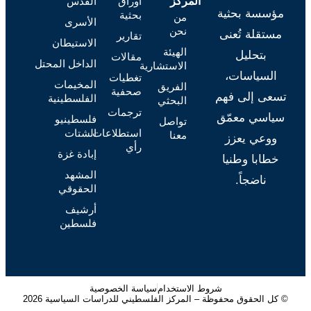
أوراق
القدس
المركز
مؤسسة بحثية
بحثية
من
الأسرى
نحن
مستقلة تُعنى
تقارير
الاستيطان
الهيئة
بتحليل
مقالات
الداخل المحتل
الاستشارية
السياسات،
تغطيات
المخيمات
الفريق
صحفية
تسعى إلى فهم
الفلسطينية
البحثي
ترجمات
سياسي معمّق
فلسطينيو
تواصل
استطلاعات
الشتات
معنا
ووعي يعزز
رأي
إبادة غزة
خطابا وطنيا
المشهد
ناضجاً.
الحقوقي
أرشيف
فلسطين
شروط الاستخدام
سياسة الخصوصية
© كل الحقوق محفوظة – المركز الفلسطيني للدراسات السياسية 2026