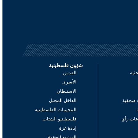
شؤون فلسطينية
حثية
القدس
الأسرى
الاستيطان
 صحفية
الداخل المحتل
المخيمات الفلسطينية
عات رأي
فلسطينيو الشتات
إبادة غزة
المشهد الحقوقي