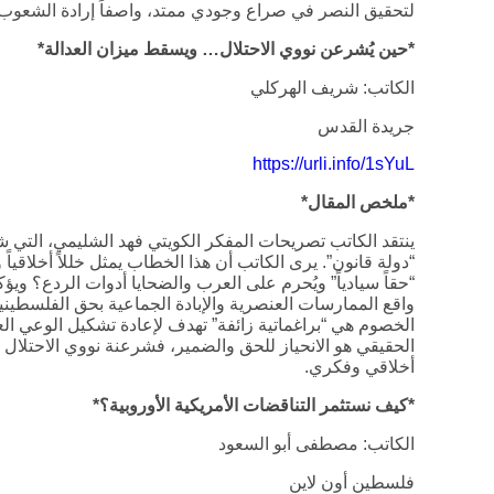
لتحقيق النصر في صراع وجودي ممتد، واصفاً إرادة الشعوب بأ
*حين يُشرعن نووي الاحتلال… ويسقط ميزان العدالة*
الكاتب: شريف الهركلي
جريدة القدس
https://urli.info/1sYuL
*ملخص المقال*
ينتقد الكاتب تصريحات المفكر الكويتي فهد الشليمي، التي ش
“دولة قانون”. يرى الكاتب أن هذا الخطاب يمثل خللاً أخلاقياً و
“حقاً سيادياً” ويُحرم على العرب والضحايا أدوات الردع؟ ويؤ
واقع الممارسات العنصرية والإبادة الجماعية بحق الفلسطينيي
الخصوم هي “براغماتية زائفة” تهدف لإعادة تشكيل الوعي الع
الحقيقي هو الانحياز للحق والضمير، فشرعنة نووي الاحتلا
أخلاقي وفكري.
*كيف نستثمر التناقضات الأمريكية الأوروبية؟*
الكاتب: مصطفى أبو السعود
فلسطين أون لاين