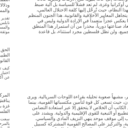
أوكرانيا وغزة، لم تعد فشلاً للسياسة بل آلية ضبط
ودلالا
النظام، حيث تُرحَّل إليها كلفة الاختلال العالمي،
والمس
جاهل المعايير الأخلاقية والقانونية. هذا الجنون المنظم
تقدير 
يعكس عجزاً متعمداً في الإرادة الدولية وليس في
نابلس 
د صناعتها دورياً، محذراً من أن استمرار هذا المنطق
والمست
الجميع، ولن تظل فلسطين مجرد استثناء، بل قاعدة
موثقة 
الحق 
الطبي
القانو
كيف تح
اختبار
عن أكثر من 18,500 م
المرك
، مشبهاً صعوبة تحليله بقراءة اللوحات السريالية. ويرى
يناقش 
ن، حيث تسعى كل قوة لتأمين مكتسباتها القومية، بينما
غزة بي
لكاتب أن الخلاص لا يتحقق إلا عبر استعادة التضامن
الفلس
طبيع أو التبعية للقوى الإقليمية والدولية. ويشدد على
ب إلى موقف موحد ينهي النزيف المادي والسياسي.
سعت ال
بالمرح
ية، والتركيز على المصالح القومية المشتركة كسبيل