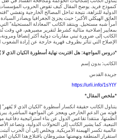
يتناول الكاتب إشكاليات الحوكمة ومكافحة الفساد في ظل ال
كنموذج فريد. يوضح المقال كيف تقوض الحروب المؤسسات الرق
الدولية للنزاهة، نتيجة تداخل المصالح الخارجية وتفشي “اقتصا
العائق الهيكلي الأكبر؛ حيث يجزئ الجغرافيا ويصادر السياد
أمراً شبه مستحيل. وينتقد الكاتب “المعادلة المستحيلة” التي
بمعايير إصلاحية مثالية كشرط لتقرير مصيرهم، في وقت تُ
الكاتب إلى ضرورة تبني مقاربات دولية أكثر إنصافاً ومرونة
الإصلاح التي تتأثر بظروف قهرية خارجة عن إرادة الشعوب الو
*دروس المواجهة: هل اقتربت نهاية أسطورة الكيان الذي لا يُ
الكاتب: بدون إسم
جريدة القدس
https://urli.info/1sYtY
*ملخص المقال*
يتناول الكاتب حقيقة انكسار أسطورة “الكيان الذي لا يُقهر” 
قوته من الدعم الخارجي ويعجز عن المواجهة المباشرة. يبرز
أنظمتها، منتقداً تقاعس الدول عن بناء استراتيجية دفاعية م
التبعية. كما يشير الكاتب إلى التحولات الدولية، وتصاعد ا
عالمية تكسر الهيمنة الأمريكية. ويخلص إلى أن الحرب أثبتت 
استقرار المنطقة ونهضتها مشروطان باقتلاع هذا الكيان الغر