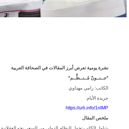
نشرة يومية تعرض أبرز المقالات في الصحافة العربية
*جــنــونٌ مُــنــظَّــم
*
الكاتب: رامي مهداوي
جريدة الأيام
https://urli.info/1nIMP
ملخص المقال
يتناول الكاتب تحول النظام الدولي من السعي نحو العقلانية وال