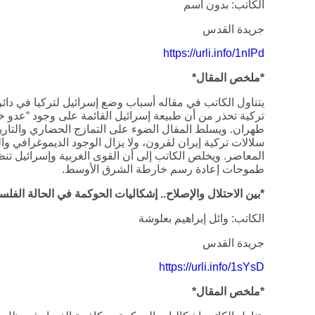
الكاتب: بدون اسم
جريدة القدس
https://urli.info/1nIPd
*ملخص المقال*
يتناول الكاتب في مقاله أسباب وضع إسرائيل لتركيا في دائر
تركية تحذر من أن طبيعة إسرائيل القائمة على وجود “عدو خا
طهران. ويسلط المقال الضوء على التمازج الحضاري والتاريخي
سلالات تركية إيران لقرون، ولا يزال الوجود الديموغرافي وا
المعاصر. ويخلص الكاتب إلى أن القوى الغربية وإسرائيل تنظ
طموحات إعادة رسم خارطة الشرق الأوسط.
*بين الاحتلال والإصلاح.. إشكاليات الحوكمة في الحالة الفلس
الكاتب: وائل إبراهيم بعلوشة
جريدة القدس
https://urli.info/1sYsD
*ملخص المقال*