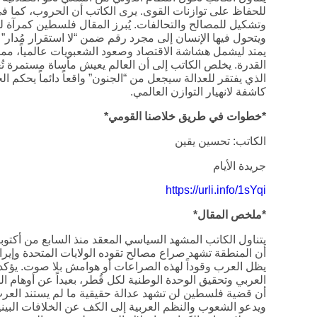
للحفاظ على توازنات القوى. يرى الكاتب أن الحروب، كما في 
وتشكيل للمصالح والتحالفات. يُبرز المقال فلسطين كمرآة لهذا 
ويتحول فيها الإنسان إلى مجرد رقم ضمن “لا استقرار مُدار” يت
يمتد ليشمل هشاشة الاقتصاد وصعود الشعبويات عالمياً، مما 
القدرة. يخلص الكاتب إلى أن العالم يعيش مأساة مستمرة تُعا
الذي يفتقر للعدالة سيجعل من “الجنون” واقعاً دائماً يحكم 
كاشفة لانهيار التوازن العالمي.
*خطوات في طريق خلاصنا القومي*
الكاتب: تحسين يقين
جريدة الأيام
https://urli.info/1sYqi
*ملخص المقال*
يتناول الكاتب المشهد السياسي المعقد منذ السابع من أكتوبر
أن المنطقة تشهد صراع مصالح تقوده الولايات المتحدة وإيرا
يظل العرب وقوداً لهذه الصراعات أو هوامش بلا صوت. يؤكد ا
العربي وتحقيق الوحدة الوطنية لكل قُطر، بعيداً عن أوهام الت
أن قضية فلسطين لن تشهد عدالة حقيقية ما لم يستند العر
ويدعو الشعوب والنظم العربية إلى الكف عن الخلافات البين