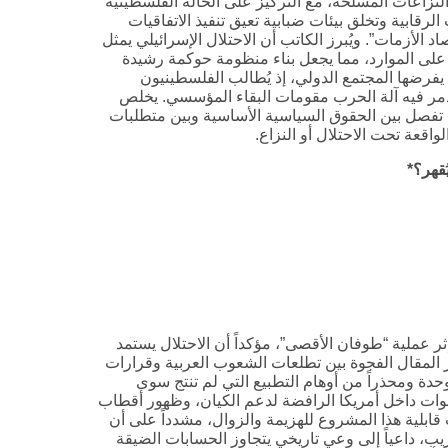
نزاعات المسلحة، مع التركيز على الحالة الفلسطينية
ابية وتخلق بيئات ضبابية تعيق تنفيذ الاتفاقيات
د الأزمات”. ويُبرز الكاتب أن الاحتلال الإسرائيلي يمثل
ة على الموارد، مما يجعل بناء منظومة حوكمة رشيدة
 يفرضها المجتمع الدولي، إذ يُطالب الفلسطينيون
دمر فيه آلة الحرب مقومات البقاء المؤسسي. يخلص
، تفصل بين الحقوق السياسية الأساسية وبين متطلبات
اقعة تحت الاحتلال أو النزاع.
قهر؟*
إثر عملية “طوفان الأقصى”، مؤكداً أن الاحتلال يستمد
 المقال الفجوة بين تطلعات الشعوب العربية وقرارات
وحدة ومحذراً من أوهام التطبيع التي لم تنتج سوى
لأصوات داخل أمريكا الرافضة لدعم الكيان، وظهور أقطاب
قابلية هذا المشروع للهزيمة والزوال، مشدداً على أن
يب، داعياً إلى وعي تاريخي يتجاوز الحسابات الضيقة