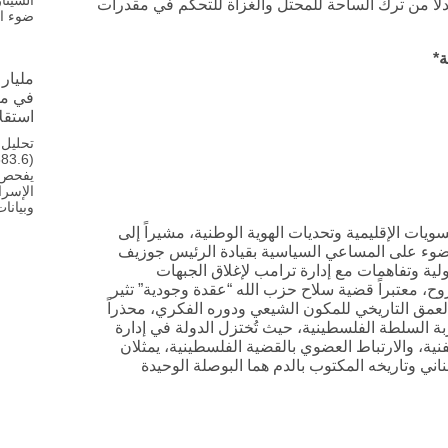
السينا
بدلاً من ترك الساحة للمحتل والغزاة للتحكم في مقدرات
ضوء ال
ة*
مليار 
في مب
استقلا
تحليل 
يفحص ح
الإسرا
وبيانا
يات الإقليمية وتحديات الهوية الوطنية، مشيراً إلى
الضوء على المساعي السياسية بقيادة الرئيس جوزيف
ية وتفاهمات مع إدارة ترامب لإغلاق الجبهات
زوح، معتبراً قضية سلاح حزب الله “عقدة وجودية” تثير
لعمق التاريخي للمكون الشيعي ودوره الفكري، محذراً
ة السلطة الفلسطينية، حيث تُختزل الدولة في إدارة
لفنية، والارتباط العضوي بالقضية الفلسطينية، يمثلان
اني وتاريخه المكتوب بالدم هما البوصلة الوحيدة