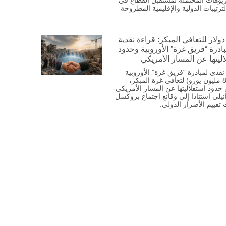
ريوهات المحتملة لمستقبل القطاع في
ترتيبات الدولية والإقليمية المطروحة
دولار للتعافي المبكر: قراءة نقدية
ادرة “فريق غزة” الأوروبية وحدود
ليتها عن المسار الأمريكي
نقدي لمبادرة “فريق غزة” الأوروبية
(883.6 مليون يورو) لتعافي غزة المبكر،
دود استقلاليتها عن المسار الأمريكي-
ئيلي استنادا إلى وقائع اجتماع بروكسل
ت تقييم الأضرار الدولي.