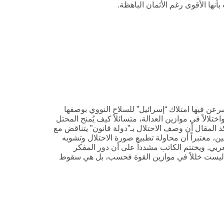
نها الأقوى رغم الأثمان الباهظة.
رعن فيها امتلاك “إسرائيل” للسلاح النووي بوصفها
اختلالاً في موازين العدالة، متسائلاً كيف يُمنح المحتل
كد المقال أن وصف الاحتلال بـ”دولة قانون” يتناقض مع
ن، معتبراً أن محاولة تطبيع صورة الاحتلال وتشويه
ربي. ويختتم الكاتب مشدداً على أن دور المفكر
ل ليست خللاً في موازين القوة فحسب، بل هي سقوط