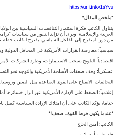
https://urli.info/1sYvu
*ملخص المقال*
يتناول الكاتب فكرة استثمار التناقضات السياسية بين الولايا
العربية والإسلامية. ويرى أن تزايد النفور من سياسات “ترامب” 
من دور المتفرج إلى الفاعل السياسي. يقترح الكاتب خطة
سياسياً: معارضة القرارات الأمريكية في المحافل الدولية 
اقتصادياً: التلويح بسحب الاستثمارات، وطرد الشركات الأمري
عسكرياً: وقف صفقات الأسلحة الأمريكية والتوجه نحو التصنيع
التحالفات: الانفتاح على القوى الصاعدة مثل الصين وروسيا.
إعلامياً: الضغط على الإدارة الأمريكية عبر إبراز خسائرها أم
ختاما، يؤكد الكاتب على أن امتلاك الإرادة السياسية كفيل ب
*عندما يكون فرط القوة.. ضعف!*
الكاتب: أمين الحاج
فلسطين أون لاين