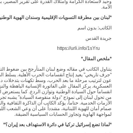
وحيد لاستعادة الكرامة وامتلاك القدرة على تقرير المصير، 
الأمة.
*لبنان بين مطرقة التسويات الإقليمية وسندان الهوية الوطني
الكاتب: بدون اسم
جريدة القدس
https://urli.info/1sYru
*ملخص المقال*
يتناول الكاتب في مقاله وضع لبنان المتأرجح بين ضغوط التسو
“جرف تاريخي” يعيد إنتاج انقسامات الحرب الأهلية. يسلط 
عون لترتيب مرحلة ما بعد الحرب، وسط تكهنات بتدخلات دول
العسكرية. يركز المقال على الفاتورة الإنسانية الباهظة والن
انقساماً حول السيادة الوطنية وتوازن الردع. كما يستعرض ا
من تحول لبنان إلى نموذج “دولة منقوصة السيادة” يشبه تجرب
الأزمات الخدمية. ختاماً، يؤكد الكاتب أن الذاكرة الثقافية وا
صمام أمان للهوية اللبنانية، مشدداً على أن وعي الشعب اللبن
لمواجهة الهاوية وتجاوز الحسابات السياسية الضيقة.
*لماذا تضع إسرائيل تركيا في دائرة الاستهداف بعد إيران؟*