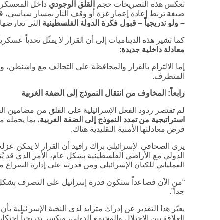
تعكس هذه التصريحات حجم
القلق الوجودي
داخل المعسكر ا
صيغة تربط إعادة إعمار غزة أو وقف النار بمسار سياسي، قد
– ولو تدريجياً – قبول فكرة الدولة الفلسطينية
التي تعارضها 
كما تشير هذه الديناميات إلى أن القرار لا يمثّل تحدياً عسك
معادلة داخلية جديدة
:
إما الالتزام بالقرار والمحافظة على التحالف مع واشنطن، وإ
المتطرف.
رابعاً: المخاوف من انتقال النموذج إلى الضفة الغربية
لم تقتصر ردود الفعل الإسرائيلية على القلق من مضامين 
استراتيجية من تمدد النموذج إلى الضفة الغربية
، بما يحمله م
فرض معادلتها الأمنية التقليدية هناك.
يرى الصحافي الإسرائيلي براك رافيد أن القرار لا يمكن عزله ج
الدولي مع الأراضي الفلسطينية بشكل عام، الأمر الذي قد يُتر
العملياتي للكيان الإسرائيلي ومن قدرته على إدارة الصراع منف
“من الآن فصاعداً ستكون قدرة إسرائيل على التصرف بشكل
جداً”.
يعبّر هذا التقدير عن إدراك متزايد لدى النخبة الإسرائيلية بأن
العلاقة بين الاحتلال والمجتمع الدولي، ويكسر تدريجياً احتك