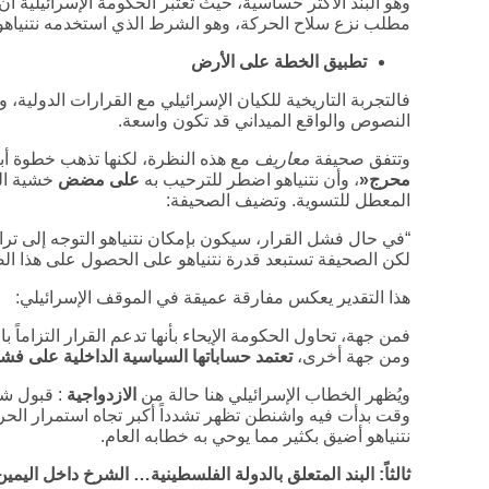
وهو البند الأكثر حساسية، حيث تعتبر الحكومة الإسرائيلية أن 
مطلب نزع سلاح الحركة، وهو الشرط الذي استخدمه نتنياهو ط
تطبيق الخطة على الأرض
فالتجربة التاريخية للكيان الإسرائيلي مع القرارات الدولية،
النصوص والواقع الميداني قد تكون واسعة.
وتتفق صحيفة
معاريف
مع هذه النظرة، لكنها تذهب خطوة أب
محرج
«
، وأن نتنياهو اضطر للترحيب به
على مضض
خشية ال
المعطل للتسوية. وتضيف الصحيفة:
“في حال فشل القرار، سيكون بإمكان نتنياهو التوجه إلى
لكن الصحيفة تستبعد قدرة نتنياهو على الحصول على هذا الضو
هذا التقدير يعكس مفارقة عميقة في الموقف الإسرائيلي:
فمن جهة، تحاول الحكومة الإيحاء بأنها تدعم القرار التزاماً ب
ومن جهة أخرى،
تعتمد حساباتها السياسية الداخلية على فشل
ويُظهر الخطاب الإسرائيلي هنا حالة من
الازدواجية
: قبول شك
وقت بدأت فيه واشنطن تظهر تشدداً أكبر تجاه استمرار الحر
نتنياهو أضيق بكثير مما يوحي به خطابه العام.
ثالثاً: البند المتعلق بالدولة الفلسطينية… الشرخ داخل اليمين