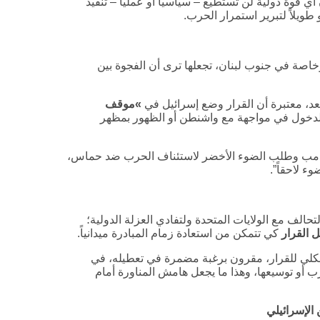
أي قوة دولية لن تستطيع – سياسياً أو عملياً – تنفيذ
ويلاً لتبرير استمرار الحرب.
 وخاصة في جنوب لبنان، تجعلها ترى أن الفجوة بين
عد، معتبرة أن القرار وضع إسرائيل في
»
موقف
دخول في مواجهة مع واشنطن أو الظهور بمظهر
 ترامب وطلب الضوء الأخضر لاستئناف الحرب ضد حماس،
ء لاحقاً”.
التحالف مع الولايات المتحدة ولتفادي العزلة الدولية؛
 القرار
كي تتمكن من استعادة زمام المبادرة ميدانياً.
لي للقرار، مقرون برغبة مضمرة في تعطيله، في
ب أو توسيعها، وهذا ما يجعل هامش المناورة أمام
 الإسرائيلي