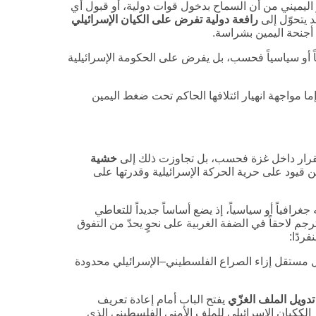
ليميني من أن السماح بدخول قوات دولية، أو قبول أي
 يتحوّل إلى
رافعة دولية تفرض على الكيان الإسرائيلي
أجنحة اليمين بشراسة.
رياً أو سياسياً فحسب، بل يفرض على الحكومة الإسرائيلية
ما مواجهة انهيار ائتلافها الحاكم تحت ضغط اليمين
القرار داخل غزة فحسب، بل تجاوزت ذلك إلى
خشية
ن قيود على حرية الحركة الإسرائيلية وقدرتها على
غرافياً أو سياسياً، إذ يضع أساساً جديداً للتعاطي
جم لاحقاً في الضفة الغربية على نحوٍ يحدّ من التفوق
ردًا:
 مستقل إزاء الصراع الفلسطيني–الإسرائيلي محدودة
تدويل الملف الغزّي
يفتح الباب أمام إعادة تعريف
ار الككيان الإسرائيلي للملف الأمني الفلسطيني الذي