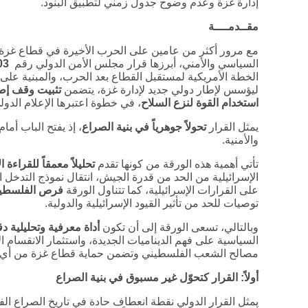
إدارة غزة وعدم وضوح جدول زمني لتطبيق البنود.
مقــدمــــة
مع مرور أكثر من عامين على الحرب الأخيرة في قطاع غزة
السياسي والأمني، أبرزها قرار مجلس الأمن الدولي رقم
03
الخطة الأمريكية لمستقبل القطاع بعد الحرب، والمبنية على ر
ليؤسس لإطار دولي جديد لإدارة غزة، يتضمن
تثبيت وقف إطل
استخدام القوة لنزع السلاح
، في خطوة اعتبرها الإعلام الدو
يمثل القرار
تحولاً جوهرياً في بنية الصراع
، إذ يفتح الباب أم
والأمنية.
تأتي أهمية هذه الورقة من كونها تقدم
تحليلاً معمقاً للقراءة الإ
الإسرائيلية من الحد من قدرة الجيش، انتقال نموذج التدخل ا
على القرارات الإسرائيلية، كما تتناول الورقة
فرص الفلسطين
توصيات للحد من تأثير القيود الإسرائيلية والدولية.
وبالتالي، تسعى الورقة إلى أن تكون
أداة معرفية وتحليلية دق
السياسية على فهم الديناميات الجديدة، واستثمار الانقسام ا
مصالح الشعب الفلسطيني وتضمن حماية قطاع غزة من أي ت
أولاً: القرار كتحوّل غير مسبوق في بنية الصراع
يمثل القرار الدولي نقطة انعطاف حادة في تاريخ الصراع ال