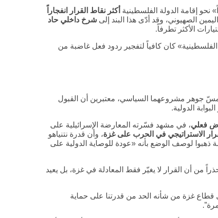
ً» نحو إقامة الدولة الفلسطينية
أكثر نقاط القرار انفجاراً
اليمين الصهيوني، وقد أدّى هذا البند إلى
شرخ داخلي حاد
يارات الأكثر تطرفاً.
لفلسطينية» كان كافياً لتفجير ردود فعل غاضبة من
تمسّ جوهر مشروعهما السياسي، معتبرين أن القبول
وابة الدولية.
راض فعلي
، في مشهد فسّرته المعارضة الإسرائيلية على
رار الاستراتيجي في الحرب على غزة
، وأن قدرة نتنياهو
ذهبوا لوصف الوضع بأنه «عودة للوصاية الدولية على
حذراً من أن القرار لا يغيّر فقط المعادلة في غزة، بل يعيد
 قطاع غزة من شأنه الحد من قدرتنا على حماية
مرة”.