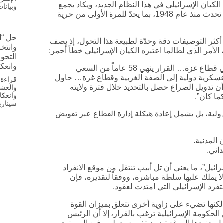
ة الكيان الإسرائيلي في هذا النظام الجديد، ويكاد يجمع
وبيانا
عدد من المحللين الإسرائيليين على أن القرار يضع سابقة لم تحدث منذ عام 1948، بما يحدّ للمرة الأولى من حرية
حل “ا
ي براك رافيد، في القناة الإسرائيلية «12»، أحد أكثر التوصيفات دقة وحدّة لطبيعة هذا التحول، إذ يصف
، الأمر الذي لطالما اعتبره الكيان الإسرائيلي خطاً أحمر:
التحول
وانعك
“للمرة الأولى في التاريخ سيتم نشر قوات عسكرية دولية في قطاع غزة… القرار ينهي 58 عاماً من السعي
عسكرية دولية إلى الضفة الغربية وقطاع غزة… حاول
قراءة 
عاد هكذا خيار… إلا أن تدويل الصراع حصل بالتحديد خلال فترة ولايته
وانعكا
ما كان”.
سيناري
ولية، بل يشمل إعادة هيكلة إدارة القطاع عبر تفويض
المدنية.
اني.
رائيل”، ما يعني أن تل أبيب تنتقل من موقع الانفراد
يملك عليها سلطة مباشرة، ووفقاً لتقديره، فإن
فرد الإسرائيلي التي امتدت لعقود.
 لكنها تضيء على زاوية أخرى تتعلق بميزان القوة
كومة الإسرائيلية ترغب بالقرار، إلا أن الرئيس
ترسل جنودها إلى غزة دون تفويض دولي رفيع المستوى،