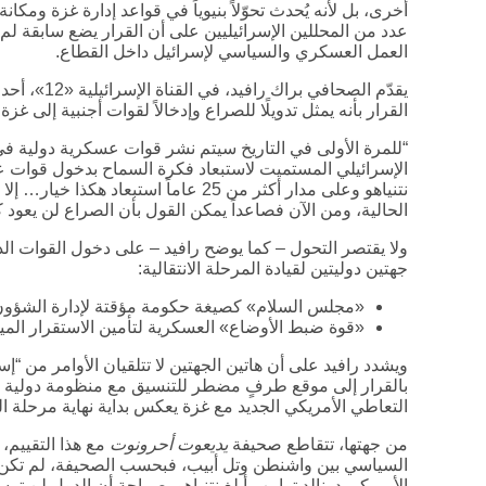
أخرى، بل لأنه يُحدث تحوّلاً بنيوياً في قواعد إدارة غزة ومكان
العمل العسكري والسياسي لإسرائيل داخل القطاع.
يقدّم الصحاف
القرار بأنه يمثل تدويلًا للصراع وإدخالاً لقوات أجنبية إلى غزة
الإسرائيلي المستميت لاستبعاد فكرة السماح بدخول قوات 
نتنياهو وعلى مدار أكثر من 25 عاماً استب
الحالية، ومن الآن فصاعداً يمكن القول بأن الصراع لن يعود ك
ولا يقتصر التحول – كما يوضح رافيد – على دخول القوات الد
جهتين دوليتين لقيادة المرحلة الانتقالية:
«مجلس السلام» كصيغة حكومة مؤقتة لإدارة الشؤون 
«قوة ضبط الأوضاع» العسكرية لتأمين الاستقرار الميد
ويشدد رافيد على أن هاتين الجهتين لا تتلقيان الأوامر من “إس
بالقرار إلى موقع طرفٍ مضطر للتنسيق مع منظومة دولية لا 
التعاطي الأمريكي الجديد مع غزة يعكس بداية نهاية مرحلة الت
من جهتها، تتقاطع صحيفة
يديعوت أحرونوت
مع هذا التقييم،
السياسي بين واشنطن وتل أبيب، فبحسب الصحيفة، لم تكن الح
الأمريكي دونالد ترامب أبلغ نتنياهو بصراحة أن الدول لن 