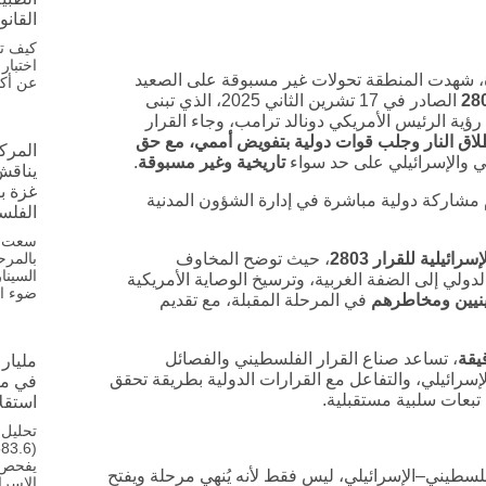
القانو
كيف تح
اختبار
، شهدت المنطقة تحولات غير مسبوقة على الصعيد
عن أكثر من 18,500 م
28
الصادر في 17 تشرين الثاني 2025، الذي تبنى
ؤية الرئيس الأمريكي دونالد ترامب، وجاء القرار
اق النار وجلب قوات دولية بتفويض أممي، مع حق
المرك
لي والإسرائيلي على حد سواء
تاريخية وغير مسبوقة
.
يناقش 
غزة بي
ام مشاركة دولية مباشرة في إدارة الشؤون المدنية
الفلس
سعت ال
سرائيلية للقرار 2803
، حيث توضح المخاوف
بالمرح
السينا
لدولي إلى الضفة الغربية، وترسيخ الوصاية الأمريكية
ضوء ال
يين ومخاطرهم
في المرحلة المقبلة، مع تقديم
يقة
، تساعد صناع القرار الفلسطيني والفصائل
مليار 
لإسرائيلي، والتفاعل مع القرارات الدولية بطريقة تحقق
في مب
بعات سلبية مستقبلية.
استقلا
تحليل 
يفحص ح
فلسطيني–الإسرائيلي، ليس فقط لأنه يُنهي مرحلة ويفتح
الإسرا