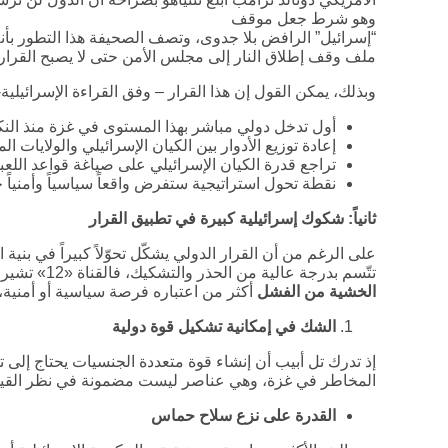
وهو شرط جعل موقف
“إسرائيل” الرافض بلا جدوى، وتصف الصحيفة هذا التطور بأن
ملف وقف إطلاق النار إلى مجلس الأمن حتى لا يصبح القرار م
وبذلك، يمكن القول إن هذا القرار – وفق القراءة الإسرائيلية- 
أول تدخل دولي مباشر بهذا المستوى في غزة منذ النك
إعادة توزيع الأدوار بين الكيان الإسرائيلي والولايات ا
تراجع قدرة الكيان الإسرائيلي على صياغة قواعد اللعب
نقطة تحول استراتيجية ستفرض واقعاً سياسياً وأمنياً جدي
ثانياً: شكوك إسرائيلية كبيرة في تطبيق القرار
على الرغم من أن القرار الدولي يشكّل تحوّلاً كبيراً في بنية ا
تتّسم بدرجة عالية من الحذر والتشكيك، فالقناة «12» تشير إلى أن نتنياهو ومستشاريه يتعاملون معه من زاوية
الخشية من الفشل
أكثر من اعتباره فرصة سياسية أو أمنية، و
الشك في إمكانية تشكيل قوة دولية
إذ تدرك تل أبيب أن إنشاء قوة متعددة الجنسيات يحتاج إلى 
المخاطر في غزة، وهي عناصر ليست مضمونة في نظر القيادة
القدرة على نزع سلاح حماس