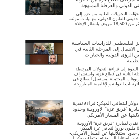
ني الدولي والعرقلة الممنهجة
وّلت التحويلات الطبية من غزة إلى
 حقيقي للقانون الدولي، مع بيانات موثقة
ريض بانتظار الإجلاء.
ز الفلسطيني للدراسات السياسية
الانتقال إلى المرحلة الثانية في
ن الرؤى الدولية والخيارات
طينية
ندوة إلى قراءة التحولات المرتبطة
لة الثانية في قطاع غزة، واستشراف
ريوهات المحتملة لمستقبل القطاع في
ترتيبات الدولية والإقليمية المطروحة
دولار للتعافي المبكر: قراءة نقدية
ادرة “فريق غزة” الأوروبية وحدود
ليتها عن المسار الأمريكي
نقدي لمبادرة “فريق غزة” الأوروبية
(883.6 مليون يورو) لتعافي غزة المبكر،
دود استقلاليتها عن المسار الأمريكي-
ئيلي استنادا إلى وقائع اجتماع بروكسل