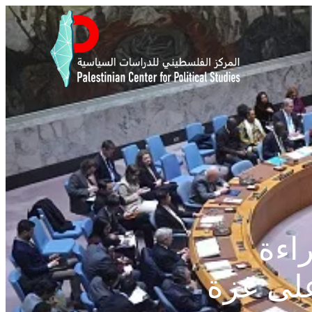
 2803: القراءة
على غزة