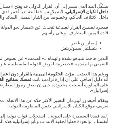
يشكّل البند الذي يشير إلى أن القرار الدولي قد يفتح «مسارا
داخل الكيان الإسرائيلي
، لأنه يلامس خطاً عقائدياً أحمر لدى 
داخل الائتلاف الحاكم، وخصوصاً بين التيار اليميني السائد والت
فمجرد تضمين القرار لصياغة تتحدث عن «مسار نحو الدولة ا
قادة اليمين المتطرف، وعلى رأسهم:
إيتمار بن غفير
بتسلئيل سموتريتش
اللذين هاجما نتنياهو بشدة واتهماه بـ«الصمت» عن نصوص 
الضمني بها مقدمة «خطيرة» لفرض الدولة الفلسطينية عبر الب
ورغم هذا الغضب،
مرّت الحكومة اليمينية بالقرار دون اعت
أنه دليل إضافي على أن إدارة ترامب باتت
تمسك بمفاتيح الق
على المناورة أصبحت محدودة، حتى إن بعض رموز المعارضة 
إسرائيل».
ويقدّم أفيغدور ليبرمان التعبير الأكثر حدّة عن هذا الاتجاه، م
تعريف موقع الكيان الإسرائيلي ضمن المنظومة الدولية:
“لقد فقدنا السيطرة على الدولة… استجلاب قوات دولية إلى
أنفسنا… والعودة فعلياً لحقبة الانتداب وبأيدٍ إسرائيلية هذه ال