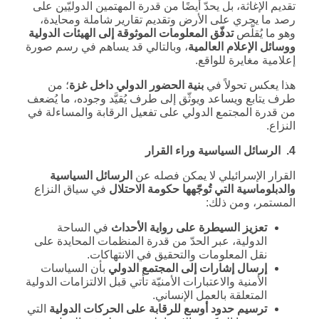
تقديم الإغاثة، بل يحدّ أيضًا من قدرة المهتمين الدوليّين على
رصد ما يجري على الأرض وتقديم تقارير شاملة ومحايدة،
وهو ما يُقلّص
تدفّق المعلومات الموثوقة إلى الهيئات الدولية
ووسائل الإعلام العالمية
، وبالتالي قد يساهم في رسم صورة
إعلامية مغايرة للواقع.
هذا يعكس تحولاً في
بنية الحضور الدولي داخل غزة
؛ من
طرف يتابع ويساعد ويوثّق إلى طرف يُقيَّد وجوده، ما يُضعف
من قدرة المجتمع الدولي على تفعيل الرقابة والمساءلة في
النزاع.
4. الرسائل السياسية وراء القرار
القرار الإسرائيلي لا يمكن فصله عن
الرسائل السياسية
والدبلوماسية التي تُوجّهها حكومة الاحتلال
في سياق النزاع
المستمر، ومن ذلك:
تعزيز السيطرة على رواية الأحداث
في الساحة
الدولية، عبر الحدّ من قدرة المنظمات المحايدة على
نقل المعلومات والتحقيق في الانتهاكات.
إرسال إشارات إلى المجتمع الدولي
بأن السياسات
الأمنية والاعتبارات الأمنيّة تأتي قبل الالتزامات الدولية
المتعلقة بالعمل الإنساني.
ترسيم حدود أوسع للرقابة على الحركات الدولية
التي