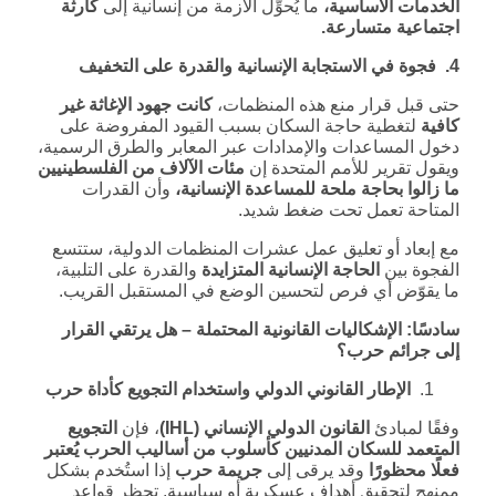
الخدمات الأساسية،
ما يُحوِّل الأزمة من إنسانية إلى
كارثة
اجتماعية متسارعة
.
4. فجوة في الاستجابة الإنسانية والقدرة على التخفيف
حتى قبل قرار منع هذه المنظمات،
كانت جهود الإغاثة غير
كافية
لتغطية حاجة السكان بسبب القيود المفروضة على
دخول المساعدات والإمدادات عبر المعابر والطرق الرسمية،
ويقول تقرير للأمم المتحدة إن
مئات الآلاف من الفلسطينيين
ما زالوا بحاجة ملحة للمساعدة الإنسانية،
وأن القدرات
المتاحة تعمل تحت ضغط شديد.
مع إبعاد أو تعليق عمل عشرات المنظمات الدولية، ستتسع
الفجوة بين
الحاجة الإنسانية المتزايدة
والقدرة على التلبية،
ما يقوّض أي فرص لتحسين الوضع في المستقبل القريب.
سادسًا: الإشكاليات القانونية المحتملة – هل يرتقي القرار
إلى جرائم حرب؟
الإطار القانوني الدولي واستخدام التجويع كأداة حرب
وفقًا لمبادئ
القانون الدولي الإنساني
(IHL)
، فإن
التجويع
المتعمد للسكان المدنيين كأسلوب من أساليب الحرب يُعتبر
فعلًا محظورًا
وقد يرقى إلى
جريمة حرب
إذا استُخدم بشكل
ممنهج لتحقيق أهداف عسكرية أو سياسية. تحظر قواعد