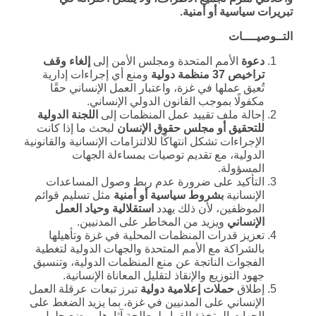
تبريرات سياسية أو أمنية
.
التــوصيــــات
دعوة
الأمم المتحدة ومجلس الأمن إلى
إلغاء وقف
تراخيص 37 منظمة دولية
ومنع أي إجراءات إدارية
تُعيق عملها في غزة، واعتبار العمل الإنساني حقًا
مكفولًا بموجب القانون الدولي الإنساني.
إحالة ملف تقييد عمل المنظمات إلى
اللجنة الدولية
للتحقيق أو مجلس حقوق الإنسان
لبحث ما إذا كانت
الإجراءات تشكل انتهاكًا للالتزامات الإنسانية والقانونية
الدولية، مع تقديم توصيات بمساءلة الجهات
المسؤولة.
التأكيد على ضرورة عدم ربط وصول المساعدات
الإنسانية
بشروط سياسية أو أمنية
مثل تسليم قوائم
الموظفين، لأن ذلك يهدد
استقلالية وحياد العمل
الإنساني
ويزيد من المخاطر على المدنيين.
تعزيز قدرات المنظمات المحلية في غزة وتأهيلها
بالشراكة مع الأمم المتحدة والجهات الدولية لتغطية
الفجوات الناتجة عن منع المنظمات الدولية، وتنسيق
جهود التوزيع والإنقاذ لتقليل المعاناة الإنسانية.
إطلاق
حملات إعلامية دولية
تبرز تبعات عرقلة العمل
الإنساني على المدنيين في غزة، بما يزيد الضغط على
الجهات المتخذة للقرار لمعالجة آثارها ووضع حلول