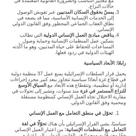
مع معايير التناسب والضرورة القانونية المعتمدة في
حالات النزاع.
يمسّ بحقوق السكان المدنيين
عبر تقويض الوصول
إلى الخدمات الإنسانية الأساسية، مما قد يضعه في
نطاق العقاب الجماعي المحظور وفق القانون الدولي
الإنساني.
يناقض مبادئ العمل الإنساني الدولية
التي تطالب
بتمكين عمل المنظمات الإنسانية وحماية وصول
المساعدات للحفاظ على حياة المدنيين، وهو ما أكّدته
الهيئات الدولية في ردود فعلها.
رابعًا: الأبعاد السياسية
يحمل قرار السلطات الإسرائيلية بمنع عمل 37 منظمة دولية
في قطاع غزة أبعادًا سياسية تتجاوز ببعد كبير مجرد إجراءات
إدارية أو تنظيمية، وتتقطاع هذه الأبعاد مع
السياق الأوسع
للنزاع المستمر في غزة
منذ سنوات، وتشير إلى تحولات في
مقاربة الاحتلال تجاه العمل الإنساني كمنظومة مستقلة
ومحمية وفق القانون الدولي.
تحوّل في منطق التعامل مع العمل الإنساني
سياسيًا، يشي القرار الإسرائيلي بأن هناك
تحوّلًا في لغة
التعامل مع المنظمات الإنسانية
؛ من اعتبار العمل الإنساني
حقًا معترفًا به ومحميًا في القانون الدولي، إلى اعتباره