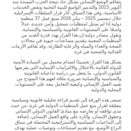
يتفاقم الوضع الإنساني بشكل حاد نتيجة الحرب الممتدة منذ
أكتوبر 2023 والتدمير الواسع للبنية التحتية ونقص الخدمات
الأساسية، وفي هذا السياق، أثار قرار السلطات الإسرائيلية
خلال ديسمبر 2025 – يناير 2026 بمنع عمل 37 منظمة
دولية إذا لم تمتثل لمتطلبات تسجيل وأمن جديدة، جدلاً
واسعًا على المستويات القانونية والسياسية والإنسانية،
وتقول مصادر دولية إن هذا القرار يهدد قدرة العديد من
المنظمات المعنية بتقديم مساعدات حيوية في مجالات
الصحة والغذاء والمياه والرعاية الطارئة، وقد يُفاقم الأزمات
الغذائية والصحية في غزة.
يشكل هذا القرار تجسيدًا لصدام محتمل بين السيادة الأمنية
للدولة القائمة بالاحتلال والالتزامات الإنسانية التي يفرضها
القانون الدولي، ما يجعل من دراسة تداعياته القانونية
والسياسية والإنسانية ضرورة ملحّة لفهم هذا النموذج من
تقييد العمل الإنساني وكيفية التعامل معه على المستويات
المحلية والدولية.
تسعى هذه الورقة إلى تقديم قراءة تحليلية قانونية وسياسية
معمّقة لقرار منع عمل المنظمات الدولية في غزة، من حيث
مدى توافقه أو تعارضه مع مبادئ القانون الدولي الإنساني
وحقوق الإنسان، وآثاره على واقع العمل الإنساني، إضافة
إلى التداعيات السياسية والاستراتيجية المحتملة في سياق
النزاع الأوسع، مع تقديم استنتاجات وتوصيات عملية تهدف