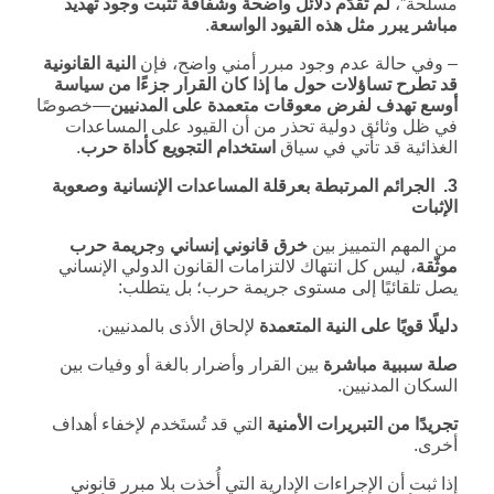
مسلحة”،
لم تُقدَّم دلائل واضحة وشفافة تثبت وجود تهديد
مباشر يبرر مثل هذه القيود الواسعة
.
– وفي حالة عدم وجود مبرر أمني واضح، فإن
النية القانونية
قد تطرح تساؤلات حول ما إذا كان القرار جزءًا من سياسة
أوسع تهدف لفرض معوقات متعمدة على المدنيين
—خصوصًا
في ظل وثائق دولية تحذر من أن القيود على المساعدات
الغذائية قد تأتي في سياق
استخدام التجويع كأداة حرب
.
3.
الجرائم المرتبطة بعرقلة المساعدات الإنسانية وصعوبة
الإثبات
من المهم التمييز بين
خرق قانوني إنساني
و
جريمة حرب
موثّقة
، ليس كل انتهاك لالتزامات القانون الدولي الإنساني
يصل تلقائيًا إلى مستوى جريمة حرب؛ بل يتطلب:
دليلًا قويًا على النية المتعمدة
لإلحاق الأذى بالمدنيين.
صلة سببية مباشرة
بين القرار وأضرار بالغة أو وفيات بين
السكان المدنيين.
تجريدًا من التبريرات الأمنية
التي قد تُستَخدم لإخفاء أهداف
أخرى.
إذا ثبت أن الإجراءات الإدارية التي أُخذت بلا مبرر قانوني