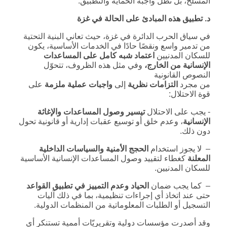
المسلح، بل تظل واجبة الحماية والتطبيق.
د. تطبيق هذه المبادئ على الحالة في غزة
في سياق الحرب الدائرة في غزة، حيث تعاني البنية التحتية
من تدمير واسع ونقصًا حادًا في الخدمات الأساسية، يكون
للسكان المدنيين
اعتماد شبه كامل على المساعدات
الإنسانية من الخارج،
وفي مثل هذه الظروف، تتحوّل
النصوص القانونية
من مجرد
التزامات نظرية
إلى
واجبات عملية ملزمة
على
قوة الاحتلال:
‑ يجب على الاحتلال
تيسير وصول المساعدات والإغاثة
الإنسانية
، وعدم خلق أو توسيع عقبات إدارية أو قانونية تحول
دون ذلك.
– لا يجوز استخدام
الحجج الأمنية والسياسات الداخلية
المعلنة
كغطاء لتقييد وصول المساعدات الإنسانية الأساسية
للسكان المدنيين.
– كما يجب ضمان
الحياد وعدم التمييز في تطبيق القواعد
حتى عند اتخاذ أي إجراءات تنظيمية، بما في ذلك آليات
التسجيل أو الطلبات المعلوماتية من المنظمات الدولية.
وقد أصدرت مؤسسات دولية وتقريريّات أممية تستنكر أي