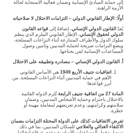
إلى حماية المبادئ الإنسانية وضمان فعالية الاستجابة لحالة
الأزمة الراهنة.
أولًا: الإطار القانوني الدولي – التزامات الاحتلال لا صلاحياته
يُعدّ
القانون الدولي الإنساني
، إضافةً إلى
قواعد القانون
الدولي لحقوق الإنساني
، الإطار القانوني الملزم الذي ينظم
سلوك الدول والأطراف المتنازعة أثناء النزاعات المسلحة،
ويضع التزامات صريحة لحماية المدنيين وتأمين وصول
المساعدات الإنسانية لمَن يحتاجها.
أ. القانون الدولي الإنساني – مصادره وتطبيقه على الاحتلال
اتفاقيات جنيف الأربع 1949
هي الأساس القانوني
الأهم في حماية المدنيين أثناء النزاعات المسلحة. من
أبرز قواعدها:
المادة 27 من اتفاقية جنيف الرابعة
تُلزم الدولة القائمة
بالاحتلال باحترام وحماية الأشخاص المدنيين، وضمان
سلامتهم وكرامتهم، وعدم تعريضهم لمعاملة مهينة أو
خطرة.
تفرض الاتفاقيات كذلك على الدولة المحتلة التزامات
بضمان
الاكتفاء الغذائي والعلاجي
للسكان المدنيين، بما في ذلك
تسهيل دخول المساعدات الأساسية وعدم عرقلة إدخالها.