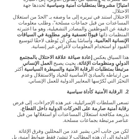
امتيازًا مشروطًا بمتطلبات أمنية وسياسية
تُحددها جهة
الاحتلال.
الاحتلال استند في تبريره إلى ما وصفه بـ “الحدّ من استغلال
المساعدات من قبل جماعات مسلحة”، وطلب معلومات
دقيقة عن الموظفين والمصادر التشغيلية، وهو ما اعتبرته
المنظمات ذاتها
قيودًا تعسفية وغير مطلوبة في السياقات
الإنسانية العالمية
، وأساسًا يمكن أن يُوظّف لاحقًا لتوسيع
القيود أو استخدام المعلومات لأغراض غير إنسانية.
هذا السياق يعكس
إعادة صياغة علاقة الاحتلال بالمجتمع
الدولي ومنظومات الإغاثة
، بحيث يصبح
العمل الإنساني
مرتبطًا بمتطلبات الرقابة الأمنية والسيطرة السياسية
أكثر
من ارتباطه بالمبادئ الأساسية للحياد والاستقلال وعدم
التحيّز التي تُكرّسها المعايير الدولية للعمل الإنساني.
2. الرقابة الأمنية كأداة سياسية
تسعى السلطات الإسرائيلية، عبر هذه الإجراءات، إلى فرض
رقابة أمنية صارمة على الحركات الدولية داخل القطاع
،
بذريعة مكافحة استغلال المساعدات أو استغلالها من قبل
عناصر مرتبطة بجماعات مسلحة.
لكن من جانب آخر، يشير عدد من المحللين وفرق الإغاثة
الدولية إلى أن هذه المطالب لا تنشئ فقط ضوابط أمنية، بل