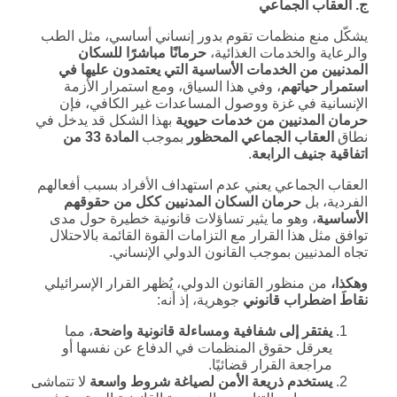
ج. العقاب الجماعي
يشكّل منع منظمات تقوم بدور إنساني أساسي، مثل الطب
والرعاية والخدمات الغذائية،
حرمانًا مباشرًا للسكان
المدنيين من الخدمات الأساسية التي يعتمدون عليها في
استمرار حياتهم
، وفي هذا السياق، ومع استمرار الأزمة
الإنسانية في غزة ووصول المساعدات غير الكافي، فإن
حرمان المدنيين من خدمات حيوية
بهذا الشكل قد يدخل في
نطاق
العقاب الجماعي المحظور
بموجب
المادة 33 من
اتفاقية جنيف الرابعة
.
العقاب الجماعي يعني عدم استهداف الأفراد بسبب أفعالهم
الفردية، بل
حرمان السكان المدنيين ككل من حقوقهم
الأساسية
، وهو ما يثير تساؤلات قانونية خطيرة حول مدى
توافق مثل هذا القرار مع التزامات القوة القائمة بالاحتلال
تجاه المدنيين بموجب القانون الدولي الإنساني.
وهكذا،
من منظور القانون الدولي، يُظهر القرار الإسرائيلي
نقاطَ اضطراب قانوني
جوهرية، إذ أنه:
يفتقر إلى شفافية ومساءلة قانونية واضحة
، مما
يعرقل حقوق المنظمات في الدفاع عن نفسها أو
مراجعة القرار قضائيًا.
يستخدم ذريعة الأمن لصياغة شروط واسعة
لا تتماشى