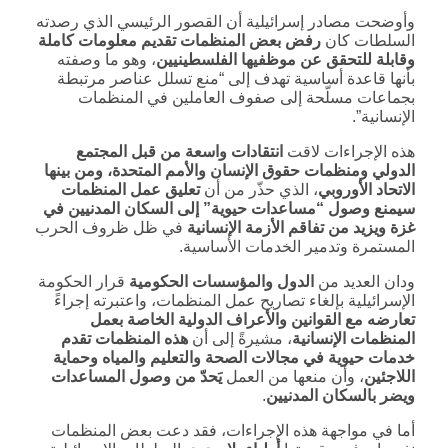
وأوضحت مصادر إسرائيلية أن القصور الرئيسي الذي رصدته
السلطات كان
رفض بعض المنظمات تقديم معلومات كاملة
وقابلة للتحقق عن موظفيها الفلسطينيين
، وهو ما وصفته
بأنها قاعدة أساسية تهدف إلى “منع تسلل عناصر مرتبطة
بجماعات مسلّحة إلى صفوف العاملين في المنظمات
الإنسانية”.
هذه الإجراءات لاقت
انتقادات واسعة من قبل المجتمع
الدولي ومنظمات حقوق الإنسان والأمم المتحدة، ومن بينها
الاتحاد الأوروبي
، الذي حذّر من أن
تعليق عمل المنظمات
سيمنع وصول “مساعدات حيوية” إلى السكان المدنيين في
غزة ويزيد من تفاقم الأزمة الإنسانية
في ظل ظروف الحرب
المستمرة وتدمير الخدمات الأساسية.
ودان العديد من
الدول والمؤسسات الحكومية
قرار الحكومة
الإسرائيلية بإلغاء تصاريح عمل المنظمات، واعتبرته إجراءً
تعارضه مع القوانين والأعراف الدولية الخاصة بعمل
المنظمات الإنسانية
، مشيرةً إلى أن
هذه المنظمات تقدم
خدمات حيوية في مجالات الصحة والتعليم والمياه وحماية
اللاجئين
، وأن منعها من العمل
يَحدّ من وصول المساعدات
ويضر بالسكان المدنيين
.
أما في مواجهة هذه الإجراءات، فقد دعت بعض المنظمات