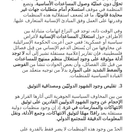
تحوّل دون عمليّة وصول المساعدات الأساسية
، وتضع
المنظمة في موقف
استسلام أمام متطلبات جهات غير
محايدة قانونيًا
، ما قد يُضعف استقلالية هذه المنظمات
وقدرتها على العمل وفق المبادئ الإنسانية المتعارف عليها.
وفي الوقت ذاته، توجد في النزاع اتهامات متبادلة بين
الأطراف حول
استغلال المساعدات الإنسانية
لأغراض
سياسية أو عسكرية؛ ففي حين أعربت الحكومة الإسرائيلية
عن مخاوفها من أن يُستغل الدعم الإنساني من قِبل فصائل
فلسطينية، فإن تقارير إعلامية مستقلة تشير إلى أنه
لا توجد
أدلة موثوقة على وجود استغلال منظم ممنهج للمساعدات
من قبل تلك الفصائل، وأن بعض الحوادث تنشأ من
الفوضى
والضغط الشديد على الموارد
بدلاً من توجيه متعمَّد من
القيادة السياسية للمنظمات.
3. تقليص وجود الشهود الدوليّين ومصداقية التوثيق
من بين المخاوف السياسية الجوهرية التي أثارها القرار هو
الإحجام عن وجود الشهود الدوليين القادرين على توثيق
الانتهاكات والممارسات في غزة
، إذ إن وجود منظمات دولية
مستقلة يعد
رافدًا مهمًا لتوثيق الانتهاكات، وجمع الأدلة، ونقل
المعلومات الدقيقة للمجتمع الدولي
.
الحدّ من وجود هذه المنظمات لا يضر فقط بالقدرة على