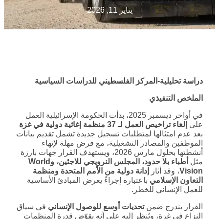
يناير 11, 2026
دراسة تحليلية-المركز الفلسطيني للدراسات السياسية
الملخص التنفيذي
في أواخر ديسمبر 2025، بدأت الحكومة الإسرائيلية العمل
على
إلغاء تراخيص العمل لـ 37 منظمة إغاثية دولية في غزة
بعد عدم امتثالها لمتطلبات تسجيل جديدة تشمل تقديم بيانات
الموظفين والمصادر التشغيلية، مع فرض مهلة لإنهاء
أنشطتها بحلول مارس 2026، ويستهدف القرار جهات بارزة
مثل
أطباء بلا حدود، المجلس النرويجي للاجئين، و
World
Vision
، وقد أثار
إدانة دولية من الأمم المتحدة ومنظمة
التعاون الإسلامي
باعتباره إجراءً يعرض المبادئ الأساسية
للعمل الإنساني للخطر.
القرار يندرج ضمن
تحديات أوسع للوصول الإنساني
في سياق
النزاع في غزة، ويُنظر إليه على أنه يقوّض قدرة المنظمات