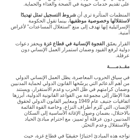
على تقديم خدمات حيوية في الصحة والغذاء والحماية.
المنظمات المتأثرة ترى أن
شروط التسجيل تمثل تهديدًا
لاستقلالها وخصوصية موظفيها
، بينما تقول الحكومة
الإسرائيلية إنها تهدف إلى منع “استغلال المساعدات” لأغراض
أمنية.
القرار يعمّق
الفجوة الإنسانية في قطاع غزة
ويحفز دعوات
دولية لرفع القيود وضمان استمرار العمل الإنساني دون
عرقلة.
مقــدمــــة
في سياق الحروب المعاصرة، يظل العمل الإنساني الدولي
من أهم الدعائم التي يرسّخها القانون الدولي لحماية المدنيين
وضمان كرامتهم في ظل الحرب وعدم الاستقرار، ويستند
هذا الإطار إلى مجموعة من القواعد القانونية الدولية، أبرزها
اتفاقيات جنيف عام 1949 ومعايير القانون الدولي لحقوق
الإنسان، التي تُلزم أطراف النزاع، وخاصة القوة القائمة
بالاحتلال، بضمان وصول الإغاثة الأساسية إلى السكان
المدنيين دون عرقلة أو تمييز، مع احترام مبادئ الحياد
والاستقلال وعدم التحيّز.
تواجه هذه المبادئ اختبارًا حقيقيًا في قطاع غزة، حيث