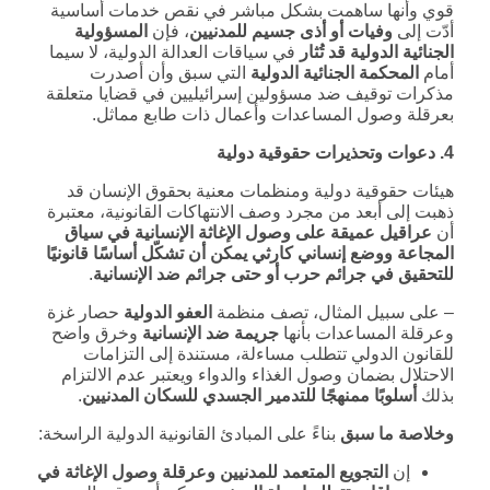
قوي وأنها ساهمت بشكل مباشر في نقص خدمات أساسية
أدّت إلى
وفيات أو أذى جسيم للمدنيين
، فإن
المسؤولية
الجنائية الدولية قد تُثار
في سياقات العدالة الدولية، لا سيما
أمام
المحكمة الجنائية الدولية
التي سبق وأن أصدرت
مذكرات توقيف ضد مسؤولين إسرائيليين في قضايا متعلقة
بعرقلة وصول المساعدات وأعمال ذات طابع مماثل.
4. دعوات وتحذيرات حقوقية دولية
هيئات حقوقية دولية ومنظمات معنية بحقوق الإنسان قد
ذهبت إلى أبعد من مجرد وصف الانتهاكات القانونية، معتبرة
أن
عراقيل عميقة على وصول الإغاثة الإنسانية في سياق
المجاعة ووضع إنساني كارثي يمكن أن تشكّل أساسًا قانونيًا
للتحقيق في جرائم حرب أو حتى جرائم ضد الإنسانية
.
– على سبيل المثال، تصف منظمة
العفو الدولية
حصار غزة
وعرقلة المساعدات بأنها
جريمة ضد الإنسانية
وخرق واضح
للقانون الدولي تتطلب مساءلة، مستندة إلى التزامات
الاحتلال بضمان وصول الغذاء والدواء ويعتبر عدم الالتزام
بذلك
أسلوبًا ممنهجًا للتدمير الجسدي للسكان المدنيين
.
وخلاصة ما سبق
بناءً على المبادئ القانونية الدولية الراسخة:
إن
التجويع المتعمد للمدنيين وعرقلة وصول الإغاثة في