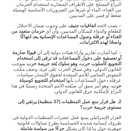
النزاع المسلح على الأطراف المتحاربة استخدام الحرمان
من الغذاء، الماء أو غيرها من الضروريات الأساسية كوسيلة
ضغط أو قسر على المدنيين.
– نصت لائحة
اتفاقيات جنيف
على وجوب ضمان الاحتلال
للطعام والدواء للسكان المدنيين، وأن أي
حرمان متعمد من
الغذاء أو عرقلة وصول المساعدات الإنسانية يعد انتهاكًا
واضحًا لهذه الالتزامات
.
– كما أشارت تقارير وآراء هيئات دولية إلى أن
قيودًا صارمة
أو تعسفية على دخول المساعدات قد ترقى إلى استخدام
التجويع كأسلوب حرب، وهو سلوك يُعد جريمة حرب
بموجب
القانون الدولي، وفي سياق الحرب على غزة، وصف مكتب
المفوض السامي للأمم المتحدة لحقوق الإنسان سياسات
عرقلة دخول المساعدات بأنها
استخدام للتجويع كوسيلة
حرب
، وهو أمر سبق أن صنّفته الأمم المتحدة رسميًا في هذا
النزاع كإمكانية خرق للقانون الدولي.
2.
هل قرار منع عمل المنظمات (37 منظمة) يرتقي إلى
مستوى جريمة حرب؟
القرار الإسرائيلي بمنع عمل عشرات المنظمات الدولية في
ظروف إنسانية شديدة الحساسية يطرح تساؤلات قانونية
جوهرية حول ما إذا كان يشكل
جزءًا من سياسة شاملة