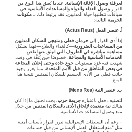
لعرقلة وصول الإغاثة الإنسانية
. عندما يُعيق هذا النوع من
القرار
وصول الغذاء والدواء والمساعدات الأساسية
في
سياقات تتطلبها حياة المدنيين، فقد يرتبط ذلك بـ
مكونات
الجريمة
التالية:
أ. عنصر الفعل
(Actus Reus)
إذا أدى القرار إلى
حرمان فعلي ومنهجي للسكان المدنيين
من المساعدات الضرورية
—كالغذاء والعلاج—فهذا يشكل
مساهمة مباشرة في الظروف التي انبثق عنها نقص
الخدمات الأساسية والمجاعة
، خصوصًا حين يُنفَّذ في وقت
شهدت فيه غزة مستويات
جوع حادة وحتى إعلان المجاعة
في بعض المناطق من قبل الأمم المتحدة
، مما يعزز وجود
جانب فعلي من الأذى الجسيم للسكان المدنيين نتيجة هذا
المنع.
ب. عنصر النية
(Mens Rea)
لتصنيف فعل باعتباره
جريمة حرب
، يجب تحليل ما إذا كان
هنالك
نية متعمدة لإلحاق الأذى بالسكان المدنيين
من خلال
منع وصول المساعدات الأساسية.
– رغم أن السلطات الإسرائيلية تبرر القرار بأسباب أمنية
مثل “منع استغلال العمل الإنساني من قبل جماعات