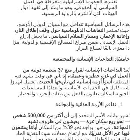
تعتبرها الحكومة الإسرائيلية منخرطة في العمل
السياسي أو الحقوقي، وهو ما يمتد إلى تقييد أدوار
الهيئات التي لا تلتزم بالرواية الرسمية.
هذه الرسائل السياسية تتداخل مع السياق الدولي الأوسع،
حيث تستمر
النقاشات الدبلوماسية حول وقف إطلاق النار،
وإعادة الإعمار، ومسار السلام السياسي
، ما يجعل إدراج
العمل الإنساني ضمن صراع المصالح الإقليمية والدولية أمرًا
ذا مغزى بالغًا لصناع القرار.
خامسًا: التداعيات الإنسانية والمجتمعية
تُعَدّ
التداعيات الإنسانية لقرار منع 37 منظمة دولية من
العمل في غزة خطيرة وعميقة،
إذ تأتي في وقت تشهد فيه
المنطقة
أسوأ أزمة إنسانية في تاريخها الحديث
، تشمل انهيارًا
شبه كامل في الخدمات الأساسية وانعدامًا للمساعدات
الحيوية لسكان يعانون بالفعل من تبعات الحرب والحصار.
تفاقم الأزمة الغذائية والمجاعة
تشير بيانات الأمم المتحدة إلى أن
أكثر من 500,000 شخص
— نحو ربع سكان غزة — يعيشون في ظروف تشبه
المجاعة،
في حين يواجه نحو 39% من السكان
أيامًا يمتنعون
فيها عن الأكل تقريبًا،
مع ارتفاع معدلات سوء التغذية الحاد
خاصة بين الأطفال دون سن الخامسة، وقد وصل معدل