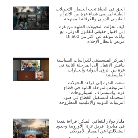
الحق في الحياة تحت الحصار: التحويلات
الطبية لمرضى قطاع غزة بين الالتزام
القانوني الدولي والعرقلة الممنهجة
كيف تحوّلت التحويلات الطبية من غزة
إلى اختبار حقيقي للقانون الدولي، مع
بيانات موثقة عن أكثر من 18,500
مريض بانتظار الإجلاء.
المركز الفلسطيني للدراسات السياسية
يناقش الانتقال إلى المرحلة الثانية في
غزة بين الرؤى الدولية والخيارات
الفلسطينية
سعت الندوة إلى قراءة التحولات
المرتبطة بالمرحلة الثانية في قطاع
غزة، واستشراف السيناريوهات
المحتملة لمستقبل القطاع في ضوء
الترتيبات الدولية والإقليمية المطروحة
مليار دولار للتعافي المبكر: قراءة نقدية
في مبادرة “فريق غزة” الأوروبية وحدود
استقلاليتها عن المسار الأمريكي