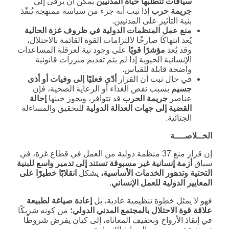
سياقات تتطلبها حياة المدنيين
يمكن أن يرقى إلى
جريمة حرب
إذا ثبت أنه جزء من سياسة ممنهجة تُنفّذ
بنية التأثير على المدنيين.
منع عمل المنظمات الدولية في ظروف غزة الحالية
يُعد انتهاكًا صارخًا لالتزامات القوة القائمة بالاحتلال،
وقد يُعد
مؤشرًا قويًا
على وجود نية لعرقلة المساعدات
الإنسانية الحيوية إذا لم يتم تقديم مبررات قانونية
واضحة قابلة للقياس.
في حال ثبت أن القرار
أدّى فعليًا إلى وفيات أو أذى
جسيم
بسبب نقص الغذاء أو الرعاية الصحية، فإن
عناصر
جريمة الحرب
قد تتوافر، ويجوز حينها
إحالة
القضية إلى جهات العدالة الدولية
للتحقيق والمساءلة
الجنائية.
الخــلاصــــة
إن قرار منع 37 منظمة دولية من العمل في قطاع غزة، في
سياق
أزمة إنسانية غير مسبوقة تستند إلى تدمير واسع للبنية
التحتية وتدهور الخدمات الأساسية،
يشكل
انقلابًا خطيرًا على
المعايير الدولية للعمل الإنساني
.
فهو لا يمثل خطوة تنظيمية عادية، بل
إعادة صياغة لطبيعة
علاقة قوة الاحتلال بالمجتمع المدني الدولي
؛ من كونه شريكًا
في إنقاذ الأرواح وتخفيف المعاناة، إلى كيان يفرض شروطًا