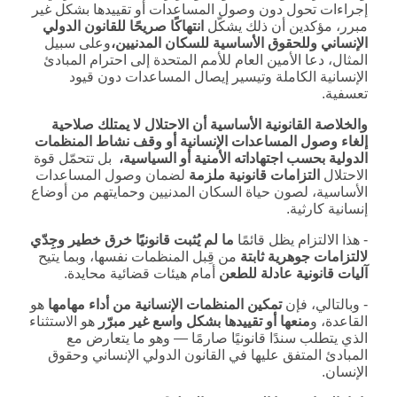
إجراءات تحول دون وصول المساعدات أو تقييدها بشكل غير
مبرر، مؤكدين أن ذلك يشكّل
انتهاكًا صريحًا للقانون الدولي
الإنساني وللحقوق الأساسية للسكان المدنيين،
وعلى سبيل
المثال، دعا الأمين العام للأمم المتحدة إلى احترام المبادئ
الإنسانية الكاملة وتيسير إيصال المساعدات دون قيود
تعسفية.
والخلاصة القانونية الأساسية أن الاحتلال لا يمتلك صلاحية
إلغاء وصول المساعدات الإنسانية أو وقف نشاط المنظمات
الدولية بحسب اجتهاداته الأمنية أو السياسية،
بل تتحمّل قوة
الاحتلال
التزامات قانونية ملزمة
لضمان وصول المساعدات
الأساسية، لصون حياة السكان المدنيين وحمايتهم من أوضاع
إنسانية كارثية.
‑ هذا الالتزام يظل قائمًا
ما لم يُثبت قانونيًا خرق خطير وجِدّي
لالتزامات جوهرية ثابتة
من قِبل المنظمات نفسها، وبما يتيح
آليات قانونية عادلة للطعن
أمام هيئات قضائية محايدة.
‑ وبالتالي، فإن
تمكين المنظمات الإنسانية من أداء مهامها
هو
القاعدة، و
منعها أو تقييدها بشكل واسع غير مبرّر
هو الاستثناء
الذي يتطلب سندًا قانونيًا صارمًا — وهو ما يتعارض مع
المبادئ المتفق عليها في القانون الدولي الإنساني وحقوق
الإنسان.