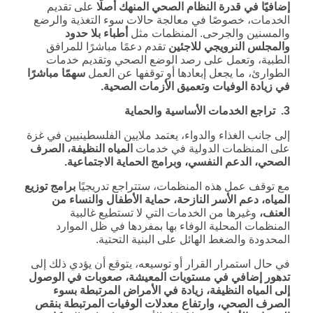
إضافيًا في قدرة النظام الصحي المنهك أصلًا
على تقديم
الخدمات، خصوصًا في معالجة حالات سوء التغذية والرضع
والمسنين والجرحى. المنظمات مثل
أطباء بلا حدود
والمجلس النرويجي للاجئين
تقدم دعمًا مباشرًا للمرافق
الطبية، وتعمل على رصد الوضع الصحي وتقديم خدمات
الطوارئ، ما يجعل إبعادها أو توقفها عن العمل
سهمًا مباشرًا
في زيادة الوفيات وتعميق الأزمات الصحية.
3. تراجع الخدمات الأساسية والحماية
إلى جانب الغذاء والدواء، يعتمد ملايين الفلسطينيين في غزة
على المنظمات الدولية في خدمات
المياه النظيفة، الصرف
الصحي، الدعم النفسي، وبرامج الحماية الاجتماعية
.
مع توقف عمل هذه المنظمات، ستتراجع تدريجيًا
برامج توزيع
المياه، دعم الأسر النازحة، حماية الأطفال والنساء من
العنف،
وغيرها من الخدمات التي لا تستطيع غالبية
المنظمات المحلية الوفاء بها بمفردها في ظل الموارد
المحدودة والضغط الهائل على البنية التحتية.
في حال استمرار القرار أو توسيعه، يتوقع أن يؤدي ذلك إلى
تدهور إضافي في مستويات المعيشة، صعوبات في الوصول
إلى المياه النظيفة، زيادة في الأمراض المرتبطة بسوء
الصرف الصحي، وارتفاع معدلات الوفيات المرتبطة بنقص