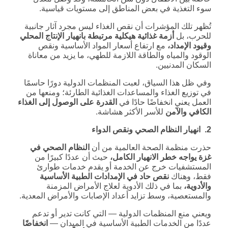
سوء التغذية في بعض المناطق إلى مستويات قياسية.
تُظهر تلك المؤشرات أن نقص الغذاء ليس مجرد آثار جانبية
للحرب، بل
أزمة غذائية هيكلية مرتبطة بانهيار الإنتاج المحلي
وقيود الإمداد،
مع ارتفاع أسعار المواد الأساسية ونقص
الوقود والمياه والطاقة اللازمة للطهي، ما يزيد من معاناة
السكان المدنيين.
وفي ظل هذا السياق، لعبت المنظمات الدولية دورًا حاسمًا
في توزيع الغذاء والمساعدات الغذائية الطارئة؛ ومنعها من
العمل يعني انخفاضًا حادًا في
القدرة على الوصول إلى الغذاء
الكافي والآمن
للأسر الأكثر هشاشة.
2. انهيار النظام الصحي ونقص الدواء
حذرت منظمة الصحة العالمية من أن
النظام الصحي في
غزة يواجه خطر الانهيار الكامل،
حيث أن عددًا كبيرًا من
المستشفيات خرج عن الخدمة أو يقدم خدمات طوارئ
فقط، وهناك
نقص حاد في الإمدادات الطبية الأساسية
والأدوية،
بما في ذلك الأدوية لعلاج الأمراض المزمنة
والمستعصية، وسط تزايد أعداد الإصابات والأمراض المعدية.
ويعني منع المنظمات الدولية — التي كانت تدير أو تدعم
عددًا من الخدمات الطبية الأساسية في الميدان —
انخفاضًا