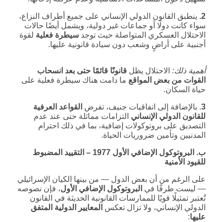
2.
ينطبق القانون الدولي الإنساني على جميع أطراف النزاع،
سواء كانت دولًا أو جماعات غير دولية، ويشمل أيضًا حالات
الاحتلال العسكري المتواصلة حيث توجد
سيطرة فعلية
لقوة
أجنبية على أراضٍ وشعب دون سيادة قانونية عليها.
أهمية ذلك:
الاحتلال يظل
قانونًا قائمًا حتى بعد انسحاب
القوات من بعض المواقع
ما دامت هناك سيطرة فعلية على
حياة السكان.
3
. بالإضافة إلى اتفاقيات جنيف، تفرض
القواعد العرفية
للقانون الدولي الإنساني
التزامات مماثلة حتى عند عدم
التصديق على بروتوكولات إضافية، بما في ذلك احترام
المدنيين وتأمين ضروريات الحياة.
ب. البروتوكول الإضافي الأول 1977 – التقييد المضبوط
للقيود الأمنية
على الرغم من أن بعض الدول — من بينها الكيان الإسرائيلي
— ليست طرفًا في
البروتوكول الإضافي الأول
، فإن نصوصه
تُعتبر تمثيلًا قويًا للممارسات القانونية الحديثة في القانون
الدولي الإنساني، ولا تزال تعكس
المعايير الدولية المتفق
عليها
: