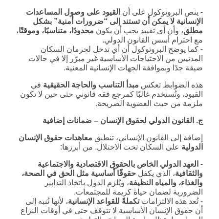
‑ ينص البروتوكول على أن
القيود على وصول المساعدات
الإنسانية لا يمكن أن تستند إلى “ضرورات أمنية” بشكل
مطلق
، وأن أي تقييد يجب أن يكون
محدودًا، متناسبًا، وموقتًا
،
مع احترام أسس القانون الدولي.
‑ كما يوضح البروتوكول أن أي تدخل لحرمان السكان
المدنيين من الاحتياجات الأساسية غير مبرّر إلا في حالات
ضيقة جدًا وبموافقة الجهات الإنسانية المعنية.
هذه الضوابط تعكس
مبدأ التناسب والحاجة الحقيقية
في
القيود، وتُستخدم غالبًا كمرجع فقه قانوني حتى حين لا تكون
ملزمة من حيث العضوية الصريحة.
ج. القانون الدولي لحقوق الإنسان – ضمانات إضافية
إضافة إلى القانون الإنساني، تنطبق
معاهدات حقوق الإنسان
الدولية
على السكان تحت الاحتلال. من أبرزها:
‑
العهد الدولي الخاص بالحقوق الاقتصادية والاجتماعية
والثقافية
، الذي يكفل
حقوقًا أساسية مثل الحق في الصحة،
والغذاء، والمياه النظيفة
، ويُلزم الدول باتخاذ التدابير
الضرورية لضمان حياة كريمة للمجتمعات.
‑ تُعد هذه الالتزامات
تكملةً للقواعد الإنسانية
، لأنها تُنبه إلى
أن حقوق الإنسان الأساسية لا تتوقف حتى في أوقات النزاع