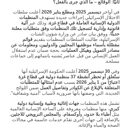
ثانيًا: الوقائع – ما الذي جرى بالفعل؟
في أواخر
ديسمبر 2025 ومطلع يناير 2026
أعلنت سلطات
الاحتلال الإسرائيلي إجراءات جديدة تستهدف
المنظمات
الدولية الإنسانية العاملة في قطاع غزة
، وذلك عبر
آلية
قانونية وإدارية لتسجيل تلك المنظمات وفق متطلبات معلنة
حديثًا
، ووفق بيان صادر عن وزارة شؤون الشتات
الإسرائيلية، طالبت السلطات المنظمات بتقديم
قوائم
مفصّلة بأسماء موظفيها المحليين والدوليين، ومعلومات عن
مصادر التمويل وهيكل العمليات
، بحجة ضمان عدم استغلال
العمل الإنساني من قبل عناصر يُشتبه بانتمائهم إلى جماعات
مسلحة.
وفي
30
ديسمبر 2025
أعلنت الحكومة الإسرائيلية أنها
ستُعلق أو تحظر أنشطة 37 منظمة دولية في قطاع غزة
اعتبارًا من 1 يناير 2026
بسبب
عدم امتثالها للمتطلبات
المتعلقة بالإبلاغ عن الكوادر وتفاصيل العمل
ضمن اللوائح
الجديدة، التي وصفتها بأنها ضرورية لأسباب “أمنية وشفافية”.
تشمل هذه المنظمات
جهات إغاثية وطبية وإنسانية دولية
كبرى
، منها منظمات معروفة على الساحة الإنسانية العالمية
مثل
أطباء بلا حدود،
و
أوكسفام
، و
المجلس النرويجي للاجئين
،
بالإضافة إلى جهات أخرى تقدّم خدمات حاسمة في مجالات
الصحة والمياه والإغاثة.