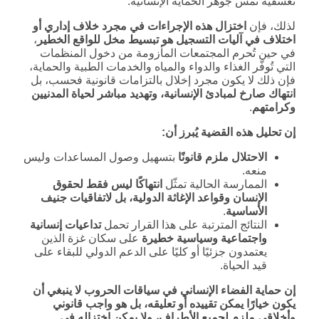
تعسفية تمس جوهر الحماية الإنسانية.
لذلك، فإن
اختزال هذه الإجراءات في مجرد خلاف إداري أو
اختلاف في آليات التسجيل هو تبسيط مخل للواقع الخطير
،
في حين تُحرم المجتمعات المأزومة من دخول المنظمات
التي تُوفّر الغذاء والدواء والمياه والخدمات الطبية والحماية،
فإن ذلك لا يكون مجرد إخلال بالتزامات قانونية فحسب، بل
انتهاك صارخ لمبادئ الإنسانية، وتهديد مباشر لحياة المدنيين
وكرامتهم
.
إن تحليل هذه القضية يُبرز أن
:
الاحتلال ملزم قانونًا
بتسهيل وصول المساعدات وليس
منعه.
الممارسة الحالية تمثّل
انتهاكًا ليس فقط لحقوق
الإنسان وقواعد الإغاثة الدولية، بل لاتفاقيات جنيف
الأساسية
.
النتائج المترتبة على هذا القرار تحمل
تداعيات إنسانية
واجتماعية وسياسية خطيرة
على سكان غزة الذين
يعتمدون جزئيًا أو كليًا على الدعم الدولي للبقاء على
قيد الحياة.
إن حماية الفضاء الإنساني في سياقات الحروب لا ينبغي أن
يكون خيارًا يمكن تقييده أو تعليقه، بل هو واجب قانوني
وأخلاقي ملزم لجميع الأطراف، ولا يمكن اختزاله في