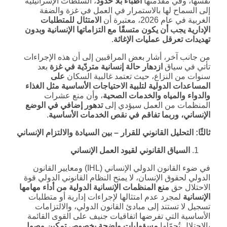
نفسها، وفي مقدمتها
أطباء بلا حدود
، السلطات الإسرائيلية
إلى السماح لها بالاستمرار في العمل في غزة والضفة
الغربية في عام 2026، معتبرة أن
الامتثال للمتطلبات
الإدارية يجب أن يكون متسقًا مع التزاماتها الإنسانية وبدون
تهديدات تعرقل عمليات الإغاثة
.
من جانب آخر، أشار بعض المراقبين إلى أن هذه الإجراءات
تأتي في سياق
ازدهار حالة إنسانية متردّية في غزة
بعد
سنوات من النزاع، حيث تعتمد غالبية السكان
على
المساعدات الدولية لتلبية الاحتياجات الأساسية مثل الغذاء
والدواء والمياه والخدمات الصحية
، وأن منع عشرات
المنظمات من العمل سيؤدي إلى
تدهور إضافي في الوضع
الإنساني، وربما تفاقم في نقص الخدمات الأساسية
.
ثالثًا: التحليل القانوني للقرار – بين السيادة والالتزام الإنساني
السياق القانوني لقيود العمل الإنساني
في ضوء القانون الدولي الإنساني (IHL) ومعايير القانون
الدولي لحقوق الإنسان، لا يمنح النظام القانوني الدولي قوة
الاحتلال حق
منع المنظمات الإنسانية الدولية من أداء مهامها
الإنسانية
لمجرد عدم امتثالها لإجراءات إدارية أو متطلبات
تسجيل لا تستند إلى مبادئ القانون الدولي، والالتزامات
الأساسية التي تفرضها اتفاقيات جنيف على القوى القائمة
بالاحتلال تُحمّلها
مسؤوليات واضحة بخصوص تمكين وصول