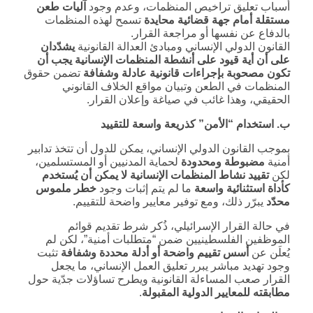
أسباب تعليق تراخيص المنظمات، وعدم وجود
آليات طعن
مستقلة أمام جهة قضائية محايدة
تسمح لهذه المنظمات
بالدفاع عن نفسها أو مراجعة القرار.
القانون الدولي الإنساني ومبادئ العدالة القانونية
يشدّدان
على أن أية قيود على أنشطة المنظمات الإنسانية يجب أن
تكون مصحوبة بإجراءات قانونية عادلة وشفافة
تضمن حقوق
المنظمات في الطعن وتبيان مواقع الخلاف القانوني
الحقيقي، وهذا غائب في صياغة وإعلان القرار.
ب. استخدام “الأمن” كذريعة واسعة للتقييد
بموجب القانون الدولي الإنساني، يمكن للدول أن تتخذ تدابير
أمنية
مضبوطة ومحدودة
لحماية المدنيين أو المستسلمين،
لكن
تقييد نشاط المنظمات الإنسانية لا يمكن أن يُستخدم
كأداة استثنائية واسعة
ما لم يتم إثبات وجود
خطر ملموس
محدّد
يبرّر ذلك، ومع توفير معايير واضحة للتقييم.
في حالة القرار الإسرائيلي، ذُكر شرط تقديم قوائم
الموظفين الفلسطينيين ضمن “متطلبات أمنية”، لكن لم
يُعلَن عن
أسس تقييم واضحة أو أدلة محددة وشفافة
تثبت
وجود تهديد مباشر يبرر تعليق العمل الإنساني، ما يجعل
القرار صعب المساءلة القانونية ويطرح تساؤلات جدّية حول
مطابقته للمعايير الدولية المقبولة
.