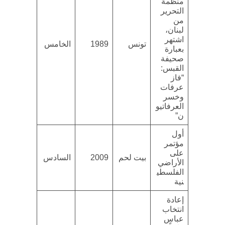
منظمة
التحرير
من
لبنان،
اشتهر
تونس
1989
الخامس
بعبارة
صحيفة
القبس:
“فاز
عرفات
وخسر
العرفاتيو
ن”
أول
مؤتمر
على
بيت لحم
2009
السادس
الأراضي
الفلسطي
نية
إعادة
انتخاب
عباس