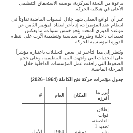
بدعوة من اللجنة المركزية، بوصفه الاستحقاق التنظيمي
الأعلى في هيكلية الحركة.
غير أن الواقع العملي شهد خلال السنوات الماضية تفاوتاً في
انتظام عقد المؤتمرات، إذ تأخر انعقاد المؤتمر الثامن عن
موعده الدوري المحدد بنحو خمس سنوات، ما يعكس
تعقيدات داخلية وظروفاً سياسية وتنظيمية أثّرت على انتظام
الدورة المؤسسية للحركة.
ويُنظر إلى هذا التأخير في بعض التحليلات باعتباره مؤشراً
على التحديات التي واجهت البنية التنظيمية، وعلى حجم
الضغوط التي رافقت عمل المؤسسات الداخلية خلال
المرحلة الماضية.
جدول مؤتمرات حركة فتح الكاملة
(1964–2026)
أبرز ما
المكان
العام
#
أفرزه
إطلاق
قوات
العاصفة،
تحديد 1
دمشق
1964
الأول
يناير