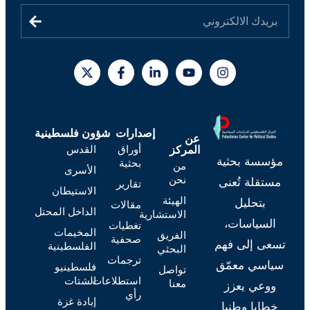
إصدارات
شؤون فلسطينية
عن
أوراق
القدس
المركز
مؤسسة بحثية
بحثية
من
الأسرى
نحن
مستقلة تُعنى
تقارير
الاستيطان
الهيئة
بتحليل
مقالات
الداخل المحتل
الاستشارية
السياسات،
تغطيات
المخيمات
الفريق
صحفية
تسعى إلى فهم
الفلسطينية
البحثي
ترجمات
سياسي معمّق
فلسطينيو
تواصل
استطلاعات
الشتات
معنا
ووعي يعزز
رأي
إبادة غزة
خطابا وطنيا