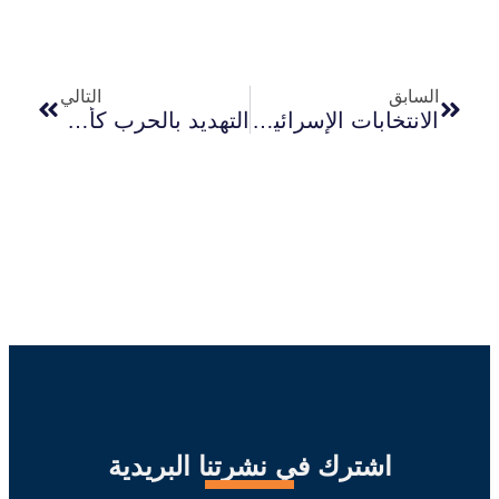
السابق
التالي
الانتخابات الإسرائيلية 2026: تحالفات هشة، جمود بنيوي، واحتمالات إعادة إنتاج الأزمة السياسية
التهديد بالحرب كأداة لإدارة الصراع: التحول في العقيدة الإسرائيلية واختلال التوازن التفاوضي في غزة
اشترك في نشرتنا البريدية