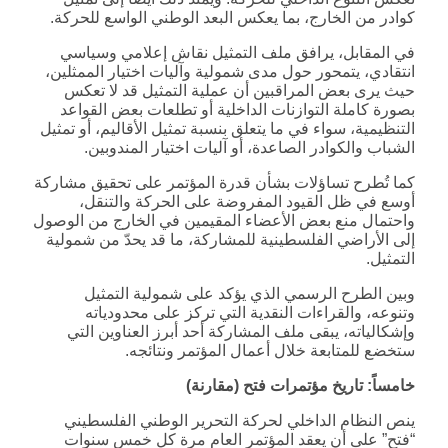
كوادر من الخارج، بما يعكس البعد الوطني الواسع للحركة.
في المقابل، يرافق ملف التمثيل نقاش إعلامي وسياسي
انتقادي، يتمحور حول مدى شمولية وآليات اختيار الممثلين،
حيث يرى بعض المراقبين أن عملية التمثيل قد لا تعكس
بصورة كاملة التوازنات الداخلية أو تطلعات بعض القواعد
التنظيمية، سواء في ما يتعلق بنسبة تمثيل الأقاليم، أو تمثيل
الشباب والكوادر الصاعدة، أو آليات اختيار المندوبين.
كما تُطرح تساؤلات بشأن قدرة المؤتمر على تحقيق مشاركة
أوسع في ظل القيود المفروضة على الحركة والتنقل،
واحتمال منع بعض الأعضاء المقيمين في الخارج من الوصول
إلى الأراضي الفلسطينية للمشاركة، ما قد يحدّ من شمولية
التمثيل.
وبين الطرح الرسمي الذي يؤكد على شمولية التمثيل
وتنوعه، والقراءات النقدية التي تركز على محدودياته
وإشكالياته، يبقى ملف المشاركة أحد أبرز العناوين التي
ستخضع للمتابعة خلال أعمال المؤتمر ونتائجه.
خامساً: تاريخ مؤتمرات فتح (مقارنة)
ينص النظام الداخلي لحركة التحرير الوطني الفلسطيني
“فتح” على أن يعقد المؤتمر العام مرة كل خمس سنوات