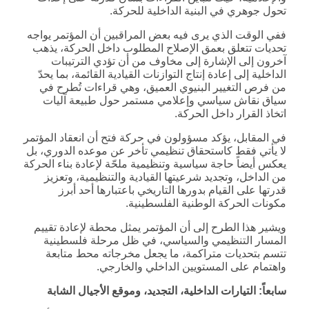
تحول جوهري في البنية الداخلية للحركة.
ففي الوقت الذي يرى فيه بعض المراقبين أن المؤتمر يواجه
تحديات تتعلق بعمق الإصلاح المطلوب داخل الحركة، يذهب
آخرون إلى الإشارة إلى مخاوف من أن تؤدي الترتيبات
الداخلية إلى إعادة إنتاج التوازنات القيادية القائمة، بما يحدّ
من فرص التغيير البنيوي العميق، وهي قراءات تُطرح في
سياق نقاش سياسي وإعلامي مستمر حول طبيعة آليات
اتخاذ القرار داخل الحركة.
في المقابل، يؤكد مسؤولون في حركة فتح أن انعقاد المؤتمر
لا يأتي فقط كاستحقاق تنظيمي تأخر عن موعده الدوري، بل
يعكس أيضاً حاجة سياسية وتنظيمية ملحّة لإعادة بناء الحركة
من الداخل، وتجديد شرعيتها القيادية والتنظيمية، وتعزيز
قدرتها على القيام بدورها التاريخي باعتبارها أحد أبرز
مكونات الحركة الوطنية الفلسطينية.
ويشير هذا الطرح إلى أن المؤتمر يمثل محطة لإعادة تقييم
المسار التنظيمي والسياسي، في ظل مرحلة فلسطينية
تتسم بتحديات متراكمة، ما يجعل مخرجاته محط متابعة
واهتمام على المستويين الداخلي والخارجي.
سابعاً: التيارات الداخلية، التجديد، وموقع الأجيال الشابة