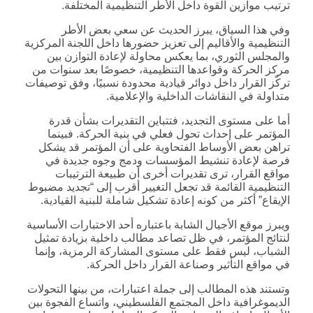
ترتيب موازين القوة داخل الأطر التنظيمية المختلفة.
وفي هذا السياق، يبرز الحديث عن سعي بعض الأطر
التنظيمية والأقاليم إلى تعزيز حضورها داخل اللجنة المركزية
والمجلس الثوري، بما يعكس محاولة لإعادة التوازن بين
مركز الحركة وقواعدها التنظيمية، خصوصًا بعد سنوات من
تركّز القرار داخل دوائر قيادية محدودة نسبيًا، وفق توصيفات
متداولة في النقاشات الداخلية والإعلامية.
أما على مستوى التجديد، فتتباين التقديرات بشأن قدرة
المؤتمر على إحداث تحول فعلي في بنية الحركة. فبينما
تراهن بعض الأوساط الفتحاوية على أن المؤتمر قد يشكل
فرصة لإعادة تنشيط المؤسسات ودمج وجوه جديدة في
مواقع القرار، ترى تقديرات أخرى أن طبيعة الترتيبات
التنظيمية القائمة قد تجعل التغيير أقرب إلى “تجديد مضبوط
الإيقاع” أكثر من كونه إعادة تشكيل شاملة للبنية القيادية.
ويبرز موقع الأجيال الشابة باعتباره أحد الاختبارات الأساسية
لنتائج المؤتمر، في ظل تصاعد مطالب داخلية بزيادة تمثيل
الشباب، ليس فقط على مستوى المشاركة الرمزية، وإنما
في مواقع التأثير وصناعة القرار داخل الحركة.
وتستند هذه المطالب إلى جملة اعتبارات، من بينها التحولات
الديموغرافية داخل المجتمع الفلسطيني، واتساع الفجوة بين