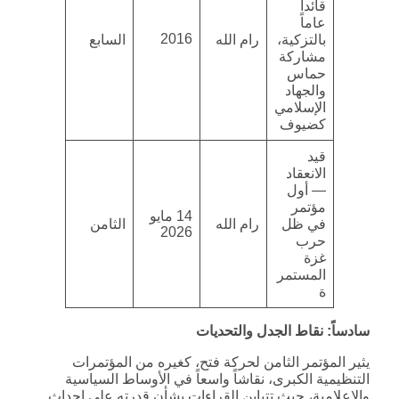
قائداً
عاماً
2016
بالتزكية،
رام الله
السابع
مشاركة
حماس
والجهاد
الإسلامي
كضيوف
قيد
الانعقاد
— أول
مؤتمر
14 مايو
في ظل
رام الله
الثامن
2026
حرب
غزة
المستمر
ة
سادساً: نقاط الجدل والتحديات
يثير المؤتمر الثامن لحركة فتح، كغيره من المؤتمرات
التنظيمية الكبرى، نقاشاً واسعاً في الأوساط السياسية
والإعلامية، حيث تتباين القراءات بشأن قدرته على إحداث