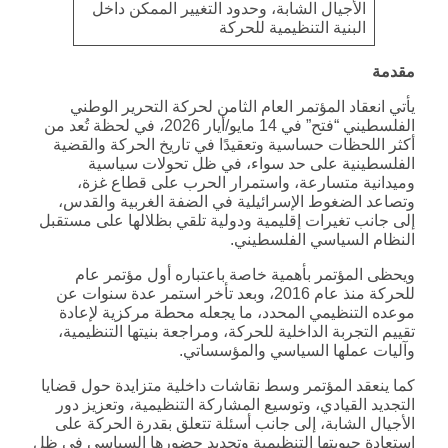
الأجيال الشابة، وحدود التغيير الممكن داخل
البنية التنظيمية للحركة
مقدمة
يأتي انعقاد المؤتمر العام الثامن لحركة التحرير الوطني
الفلسطيني “فتح” في 14 مايو/أيار 2026، في لحظة تُعد من
أكثر اللحظات حساسية وتعقيدًا في تاريخ الحركة والقضية
الفلسطينية على حد سواء، في ظل تحولات سياسية
وميدانية متسارعة، واستمرار الحرب على قطاع غزة،
وتصاعد الضغوط الإسرائيلية في الضفة الغربية والقدس،
إلى جانب تغيرات إقليمية ودولية تلقي بظلالها على مستقبل
النظام السياسي الفلسطيني.
ويحظى المؤتمر بأهمية خاصة باعتباره أول مؤتمر عام
للحركة منذ عام 2016، وبعد تأخر استمر عدة سنوات عن
موعده التنظيمي المحدد، ما يجعله محطة مركزية لإعادة
تقييم التجربة الداخلية للحركة، ومراجعة بنيتها التنظيمية،
وآليات عملها السياسي والمؤسساتي.
كما ينعقد المؤتمر وسط نقاشات داخلية متزايدة حول قضايا
التجديد القيادي، وتوسيع المشاركة التنظيمية، وتعزيز دور
الأجيال الشابة، إلى جانب أسئلة تتعلق بقدرة الحركة على
استعادة حيويتها التنظيمية وتجديد حضورها السياسي في ظل