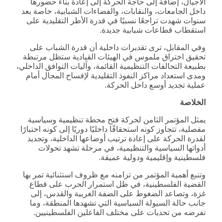
الأجيال، إضافة إلى حاجة الحركة إلى إعادة بناء حضورها
داخل الجامعات، والنقابات، والفضاءات الشبابية، خاصة بعد
سنوات شهدت تراجعًا نسبيًا في قدرة الأطر التقليدية على
استقطاب قطاعات شبابية جديدة.
وفي المقابل، ترى تقديرات داخلية أن قدرة الشباب على
تحقيق اختراق ملموس في الهيئات القيادية ستظل مرتبطة
بطبيعة التحالفات التنظيمية القائمة، وآليات التوافق الداخلي،
ومدى استعداد مراكز النفوذ التقليدية لإفساح المجال أمام
عملية تجديد أوسع داخل الحركة.
الخلاصة
يمثل المؤتمر الثامن لحركة فتح محطة تنظيمية وسياسية
مفصلية، تتجاوز كونه استحقاقًا داخليًا دوريًا إلى كونه اختبارًا
لقدرة الحركة على إعادة ترتيب أوضاعها الداخلية، وتجديد
أدواتها السياسية والتنظيمية، في مرحلة تشهد تحولات
فلسطينية وإقليمية ودولية عميقة.
وتنبع أهمية المؤتمر من تزامنه مع ظروف استثنائية تمر بها
القضية الفلسطينية، في ظل استمرار الحرب على قطاع
غزة، وتصاعد الضغوط على الضفة الغربية والقدس، إلى
جانب حالة السيولة السياسية التي تشهدها المنطقة، وما
تفرضه من تحديات على مختلف الفاعلين الفلسطينيين.