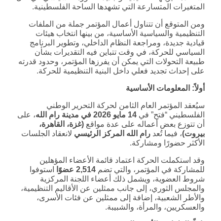
المتغيرات المتسارعة التي تشهدها الساحة الفلسطينية.
ومن المتوقع أن تتناول أعمال المؤتمر جملة من الملفات
التنظيمية والسياسية الأساسية، من بينها انتخاب هيئات
قيادية جديدة، ومراجعة النظام الداخلي، وتطوير البرنامج
السياسي للحركة، في وقت تتباين فيه التقديرات بشأن
طبيعة التحولات التي يمكن أن يفرزها المؤتمر، وحدود قدرته
على إحداث تجديد فعلي داخل البنية التنظيمية للحركة.
أولاً: المعلومات الأساسية
سيُعقد المؤتمر العام الثامن لحركة التحرير الوطني
الفلسطيني “فتح” في
14 مايو 2026 في مدينة رام الله
، على
أن تتوزع بعض أعماله على عدة مواقع
(غزة، القاهرة،
بيروت)
، فيما تُعد
رام الله المركز الرئيسي
لانعقاد الجلسات
الأكثر حضورًا ومشاركة.
وقد استكملت الحركة اعتماد قائمة الأعضاء المؤهلين
للمشاركة في المؤتمر، والتي تضم
2,514
عضوًا
استوفوا
شروط العضوية، ويشمل ذلك أعضاء اللجنة المركزية
والمجلس الثوري، إلى جانب ممثلين عن الأقاليم التنظيمية،
والأطر الشعبية، إضافة إلى ممثلين عن فئات الأسرى،
والعسكريين، والمرأة، والشبيبة.