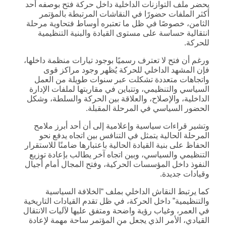
يحضر ملف التوازنات الداخلية داخل حركة فتح بوصفه أحد
أكثر الملفات حضورًا في النقاشات المرتبطة بالمؤتمر
الثامن، خصوصًا في ظل ما تعتبره أوساط فتحاوية مرحلة
انتقالية حساسة على مستوى القيادة والبنية التنظيمية
للحركة.
ورغم أن فتح لا تعترف رسميًا بوجود تيارات منظمة داخلها،
فإن المشهد الداخلي للحركة يُظهر وجود مراكز قوى
واتجاهات متعددة تشكلت عبر سنوات طويلة من العمل
السياسي والتنظيمي، وتتباين في مقاربتها لملفات الإدارة
الداخلية، والإصلاح، والعلاقة بين الحركة والسلطة، وشكل
الحضور السياسي في المرحلة المقبلة.
وتشير قراءات سياسية وإعلامية إلى أن أحد أبرز ملامح
المرحلة الحالية يتمثل في التنافس بين اتجاه يدفع نحو
الحفاظ على بنية القيادة الحالية باعتبارها ضامنًا للاستقرار
التنظيمي والسياسي، وبين اتجاه آخر يطالب بإعادة توزيع
النفوذ داخل المؤسسات الحركية، وفتح المجال أمام أجيال
وقيادات جديدة.
كما يرتبط النقاش الداخلي بملف “الخلافة السياسية
والتنظيمية” داخل الحركة، في ظل تقدم القيادات التاريخية
في العمر، وغياب رؤية واضحة ومتفق عليها لآليات الانتقال
القيادي، الأمر الذي يجعل من المؤتمر ساحة مهمة لإعادة