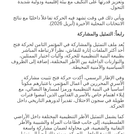
وتعزيز قدرتها على التكيف مع بيئة إقليمية ودولية شديدة
التحول.
ويأتي ذلك في وقت تشهد فيه الحركة تفاعلاً داخليًا مع نتائج
الانتخابات المحلية الأخيرة (أبريل 2026).
رابعاً: التمثيل والمشاركة
يُعد ملف التمثيل والمشاركة في المؤتمر الثامن لحركة فتح
أحد أكثر الملفات إثارة للنقاش، نظراً لارتباطه المباشر
بطبيعة البنية التنظيمية للحركة، وآليات اختيار الممثلين،
والتوازنات الداخلية بين الأطر المختلفة، إضافة إلى الظروف
السياسية والأمنية المحيطة.
وفي الإطار الرسمي، أكدت حركة فتح تثبيت مشاركة
الأسرى المحررين في أعمال المؤتمر، باعتبارهم مكوناً
أساسياً في البنية التنظيمية ورمزاً لمسارها النضالي، مع
إيلاء اهتمام خاص بالأسرى القدامى الذين أمضوا فترات
طويلة في سجون الاحتلال، تقديراً لدورهم التاريخي داخل
الحركة.
كما يشمل التمثيل الأطر التنظيمية المختلفة داخل الأراضي
الفلسطينية، إلى جانب قطاعات المرأة والشبيبة والأطر
النقابية والشعبية، في محاولة لضمان مشاركة واسعة
تعكس التنوع الداخلي للحركة. ويمتد ذلك أيضاً إلى تمثيل