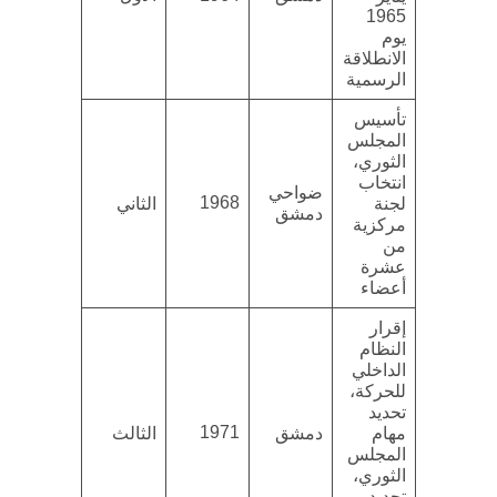
1965
يوم
الانطلاقة
الرسمية
تأسيس
المجلس
الثوري،
انتخاب
ضواحي
1968
لجنة
الثاني
دمشق
مركزية
من
عشرة
أعضاء
إقرار
النظام
الداخلي
للحركة،
تحديد
1971
مهام
دمشق
الثالث
المجلس
الثوري،
تجديد