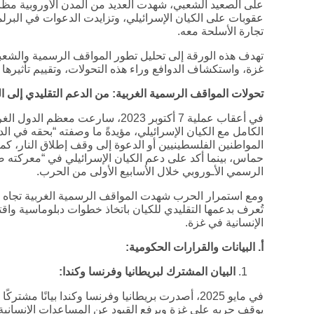
على الصعيد الشعبي، شهدت العديد من المدن الأوروبية 
عقوبات على الكيان الإسرائيلي، وتزايدت الدعوات في البرلم
تجارة الأسلحة معه.
تهدف هذه الورقة إلى تحليل تطور المواقف الرسمية والشعبي
غزة، واستكشاف الدوافع وراء هذه التحولات، وتقييم تأثيرها
تحولات المواقف الرسمية الغربية: من الدعم التقليدي إلى 
في أعقاب عملية 7 أكتوبر 2023، سارعت
الكامل مع الكيان الإسرائيلي، مؤيدةً ما وصفته “بحقه في ا
حماس، بينما أكد على دعم الكيان الإسرائيلي في “معركته ض
الرسمي الأـوروبي خلال الأسابيع الأولى من الحرب.
ومع استمرار الحرب شهدت المواقف الرسمية الغربية تجاه ال
تُعرف بدعمها التقليدي للكيان باتخاذ خطوات دبلوماسية واقت
الإنسانية في غزة.
أ. البيانات والقرارات الحكومية
:
البيان المشترك لبريطانيا وفرنسا وكندا
:
في مايو 2025، أصدرت بريطانيا وفرنسا وكندا بيانًا م
يوقف حربه على غزة ويرفع القيود عن المساعدات الإنسانية، 