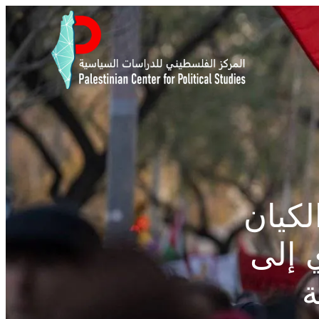
لكيان
ي إلى
ة