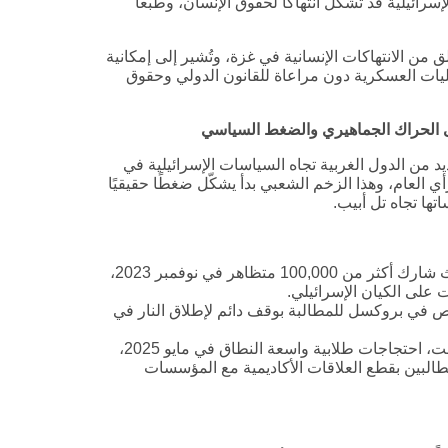
سرائيلية قد تشكل انتهاكًا لحقوق الإنسان، وطبعا
من الانتهاكات الإنسانية في غزة، وتُشير إلى إمكانية
عمليات العسكرية دون مراعاة للقانون الدولي وحقوق
لى الحراك الجماهيري والضغط السياسي
 العديد من الدول الغربية تجاه السياسات الإسرائيلية في
العام، وهذا الزخم الشعبي بدأ يشكّل ضغطًا حقيقيًا
ها تجاه تل أبيب.
شهدت لندن مظاهرات حاشدة، حيث شارك أكثر من 100,000 متظاهر في نوفمبر 2023،
لى الكيان الإسرائيلي.
ر 2023، تظاهر حوالي 27,000 شخص في بروكسل للمطالبة بوقف دائم لإطلاق النار في
شهدت الجامعات الهولندية، مثل جامعة أوتريخت، احتجاجات طلابية واسعة النطاق في مايو 2025،
لبين بقطع العلاقات الأكاديمية مع المؤسسات