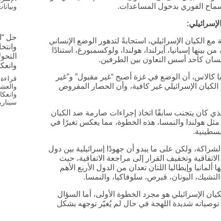
لسماح الفوري بدخول المساعدات.
وبيانا
الإسرائيلي
:
حل “ا
الشراكة مع الكيان الإسرائيلي، استجابةً لتدهور الوضع الإنساني
قرار بعد طلب تقدمت به 17 دولة عضو، من بينها إسبانيا، أيرلندا، هولندا، ولوكسمبورغ، استنادًا
التحول
لإنسان كأحد أسس التعاون بين الطرفين.
وانعك
ايا كالاس، أن الوضع في غزة أصبح “غير مقبول” و”غير
قراءة 
 الكيان الإسرائيلي غير كافية، وأن الحصار المفروض
وانعكا
سيناري
 الذي كان يتجنب سابقًا اتخاذ إجراءات صارمة ضد الكيان
، مثل هولندا والنمسا، هذه الخطوة، مما يعكس تغيرًا في
لسطينية.
الشراكة، ولكن على ما يبدو أن جهودًا إسرائيلية بين دول
لاتفاقية وتخفيف القرار إلى مراجعة الاتفاقية، حيث
مانيا وإيطاليا اللتان تعدان من الدول الأربع الأهم
 التشيك، اليونان، قبرص، سلوفاكيا، والنمسا.
ان الإسرائيلي هو مجرد الخطوة الأولى، أما السؤال
وصياته شديدة اللهجة في حال لم يُغيّر توجهه بشكل