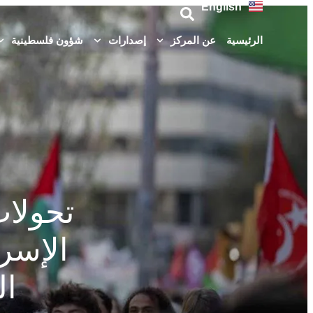
English
الرئيسية
عن المركز
إصدارات
شؤون فلسطينية
تحولات
الإسرا
ال