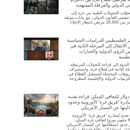
ني الدولي والعرقلة الممنهجة
وّلت التحويلات الطبية من غزة إلى
 حقيقي للقانون الدولي، مع بيانات موثقة
ريض بانتظار الإجلاء.
ز الفلسطيني للدراسات السياسية
الانتقال إلى المرحلة الثانية في
ن الرؤى الدولية والخيارات
طينية
ندوة إلى قراءة التحولات المرتبطة
لة الثانية في قطاع غزة، واستشراف
ريوهات المحتملة لمستقبل القطاع في
ترتيبات الدولية والإقليمية المطروحة
دولار للتعافي المبكر: قراءة نقدية
ادرة “فريق غزة” الأوروبية وحدود
ليتها عن المسار الأمريكي
نقدي لمبادرة “فريق غزة” الأوروبية
(883.6 مليون يورو) لتعافي غزة المبكر،
دود استقلاليتها عن المسار الأمريكي-
ئيلي استنادا إلى وقائع اجتماع بروكسل