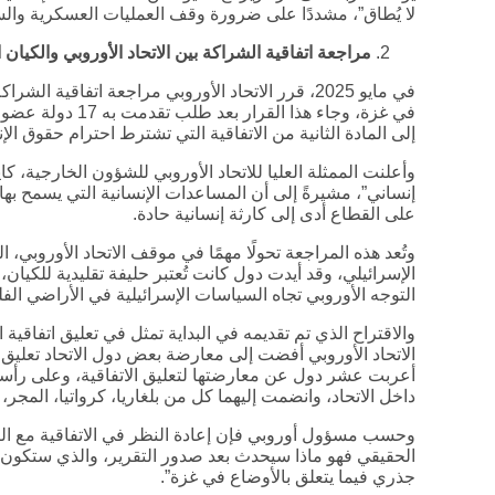
لا يُطاق”، مشددًا على ضرورة وقف العمليات العسكرية وا
مراجعة اتفاقية الشراكة بين الاتحاد الأوروبي والكيان 
في مايو 2025، قرر الاتحاد الأوروبي مراجعة اتفاقية 
في غزة، وجاء هذا ال
إلى المادة الثانية من الاتفاقية التي تشترط احترام حقوق ا
وأعلنت الممثلة العليا للاتحاد الأوروبي للشؤون الخارجية، ك
إنساني”، مشيرةً إلى أن المساعدات الإنسانية التي يسمح بها
على القطاع أدى إلى كارثة إنسانية حادة.
وتُعد هذه المراجعة تحولًا مهمًا في موقف الاتحاد الأوروبي،
الإسرائيلي، وقد أيدت دول كانت تُعتبر حليفة تقليدية للكيان
التوجه الأوروبي تجاه السياسات الإسرائيلية في الأراضي الف
والاقتراح الذي تم تقديمه في البداية تمثل في تعليق اتفاقية 
الاتحاد الأوروبي أفضت إلى معارضة بعض دول الاتحاد تعليق ا
أعربت عشر دول عن معارضتها لتعليق الاتفاقية، وعلى رأسها أل
داخل الاتحاد، وانضمت إليهما كل من بلغاريا، كرواتيا، المجر،
وحسب مسؤول أوروبي فإن إعادة النظر في الاتفاقية مع الكي
الحقيقي فهو ماذا سيحدث بعد صدور التقرير، والذي ستكون ت
جذري فيما يتعلق بالأوضاع في غزة”.