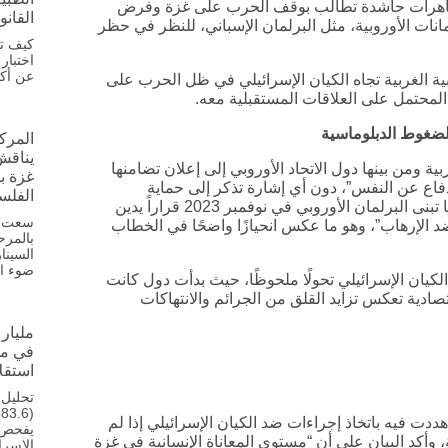
مظاهرات حاشدة تطالب بوقف الحرب على غزة وفرض
القانو
انات الأوروبية، مثل البرلمان الإسباني، للنظر في حظر
كيف تح
اختبار
عن أكثر من 18,500 م
ة الغربية تجاه الكيان الإسرائيلي في ظل الحرب على
 المحتمل على العلاقات المستقبلية معه.
الضغوط الدبلوماسية
المرك
يناقش 
 معظم الدول الغربية ومن بينها دول الاتحاد الأوروبي إلى إعلان تضامنها
غزة بي
لدفاع عن النفس”، دون أي إشارة تذكر إلى حماية
الفلس
المواطنين الفلسطينيين أو الدعوة إلى وقف إطلاق النار، كما تبنى البرلمان الأوروبي في نوفمبر 2023 قراراً يدين
سعت ال
د الإرهاب”، وهو ما عكس انحيازًا واضحًا في الخطاب
بالمرح
السينا
ضوء ال
كيان الإسرائيلي تحولًا ملحوظًا، حيث بدأت دول كانت
صادية تعكس تزايد القلق من الجرائم والانتهاكات
مليار 
في مب
استقلا
تحليل 
شتركًا هددت فيه باتخاذ إجراءات ضد الكيان الإسرائيلي إذا لم
يفحص ح
وأكد البيان على أن “مستوى المعاناة الإنسانية في غزة
الإسرا