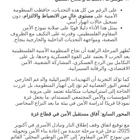
على الرغم من كل هذه التحديات، حافظت المنظومة
الأمنية على
مستوى عالٍ من الانضباط والالتزام
، دون
تسجيل حالات انهيار أمني.
يمثل هذا الأداء دليلًا قويًا على صلابة نموذج الأمن
المقاوم الفلسطيني، وقدرته على التكيف مع الظروف
الصعبة، ومواجهة التحديات الداخلية والخارجية بنجاح.
تُظهر المرحلة الراهنة أن نجاح المنظومة الأمنية الفلسطينية
بعد الحرب لا يعتمد على القوة العسكرية وحدها، بل على
التكامل بين الردع العسكري، المشاركة الشعبية، الأمن
الاقتصادي، والرقابة السيبرانية.
كما تؤكد التجربة أن التهديدات الإسرائيلية والدعم الخارجي
لبعض البؤر العصابية لم تؤدِ إلى انهيار المنظومة، بل عززت
الحاجة إلى استراتيجيات متكاملة تعتمد على مرونة
المؤسسات والأمن المجتمعي المستدام، ما يجعل غزة
نموذجًا فريدًا لدراسة الأمن في بيئة ما بعد النزاع المحاصر.
المحور السابع: آفاق مستقبل الأمن في قطاع غزة
مع توقيع اتفاق وقف إطلاق النار وتبادل الأسرى في أكتوبر
2025، تدخل غزة مرحلة جديدة من إعادة بناء الأمن وتحويله
من نموذج “الأمن المقاوم” إلى “الأمن الوطني المحلي” القائم