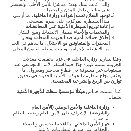
والتي كانت تمثل تهديدًا مباشرًا للأمن الأهلي، وتسيطر
على مناطق داخل المدن والمخيمات.
توحيد السلاح تحت إشراف وزارة الداخلية
، بما أرسى
مبدأ السيطرة المركزية على القوة المسلحة.
إعادة توزيع السيطرة الأمنية على المحافظات
والمخيمات والأحياء
لضمان الانضباط ومنع الفلتان.
إطلاق حملات أمنية ضد الجريمة المنظمة وتجار
المخدرات والمتعاونين مع الاحتلال
، ما ساهم في الحد
من الأنشطة الإجرامية وتثبيت سلطة القانون المحلي.
وفقًا لتقارير وزارة الداخلية في غزة انخفضت معدلات
الجريمة بنسبة كبيرة جدًا، فيما استقر الأمن المجتمعي عند
مستويات غير مسبوقة في قطاع محاصر ومعزول، ما
يعكس نجاح منظومة الحوكمة الأمنية الجديدة في تحقيق
توازن بين الردع والشرعية المجتمعية
.
كما أسست حماس
هيكلًا مؤسسيًا منظمًا للأجهزة الأمنية
يشمل:
وزارة الداخلية والأمن الوطني (الأمن العام
والشرطة)
:
الإشراف على الأمن العام وضبط النظام
الداخلي.
جهاز الأمن الداخلي
:
مكافحة التجسس والعملاء،
والحفاظ على سرية المعلومات الأمنية.