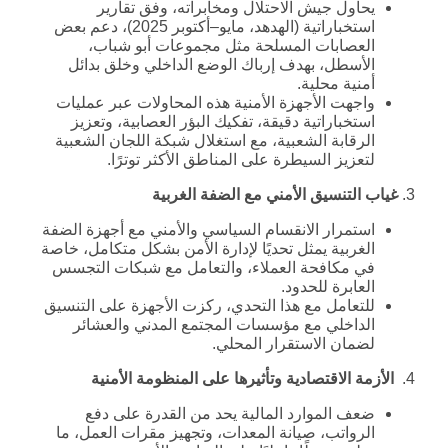
يحاول جيش الاحتلال ومخابراته، وفق تقارير
استخباراتية (الهدهد، مايو–أكتوبر 2025)، دعم بعض
العصابات المسلحة مثل مجموعات أبو شباب،
الأسطل، بهدف إرباك الوضع الداخلي وخلق بدائل
أمنية محلية.
واجهت الأجهزة الأمنية هذه المحاولات عبر عمليات
استخباراتية دقيقة، تفكيك البؤر العصابية، وتعزيز
الرقابة الشعبية، مع استغلال شبكة اللجان الشعبية
لتعزيز السيطرة على المناطق الأكثر توترًا.
3.
غياب التنسيق الأمني مع الضفة الغربية
استمرار الانقسام السياسي والأمني مع أجهزة الضفة
الغربية يمثل تحديًا لإدارة الأمن بشكل متكامل، خاصة
في مكافحة العملاء، والتعامل مع شبكات التجسس
العابرة للحدود.
للتعامل مع هذا التحدي، ركزت الأجهزة على التنسيق
الداخلي مع مؤسسات المجتمع المدني والعشائر
لضمان الاستقرار المحلي.
4.
الأزمة الاقتصادية وتأثيرها على المنظومة الأمنية
ضعف الموارد المالية يحد من القدرة على دفع
الرواتب، صيانة المعدات، وتجهيز مقرات العمل، ما