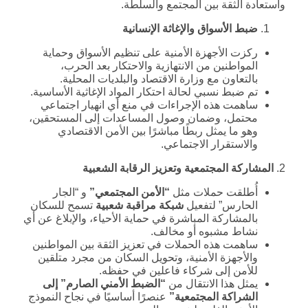
واستعادة الثقة بين المجتمع والسلطة.
ضبط الأسواق والإغاثة الإنسانية
ركزت الأجهزة الأمنية على تنظيم الأسواق وحماية
المواطنين من الانتهازية والاحتكار بعد الحرب،
بالتعاون مع وزارة الاقتصاد والبلديات المحلية.
تم ضبط نسبي لحالة احتكار المواد الإغاثية الأساسية.
ساهمت هذه الإجراءات في منع أي انهيار اجتماعي
محتمل، وضمان وصول المساعدات إلى المستحقين،
وهو ما يمثل ربطًا مباشرًا بين الأمن الاقتصادي
والاستقرار الاجتماعي.
2.
المشاركة المجتمعية وتعزيز الرقابة الشعبية
أُطلقت حملات مثل
“
الأمن المجتمعي
”
و “الجار
الحارس” لتفعيل
شبكة مراقبة شعبية
تسمح للسكان
بالمشاركة المباشرة في حماية الأحياء، والإبلاغ عن أي
نشاط مشبوه أو مخالف.
ساهمت هذه الحملات في تعزيز الثقة بين المواطنين
والأجهزة الأمنية، وتحويل السكان من مجرد متلقين
للأمن إلى شركاء فاعلين في حفظه.
يمثل هذا الانتقال من
“
الضبط الأمني الصارم” إلى
الشراكة المجتمعية
”
عنصرًا أساسيًا في نجاح النموذج