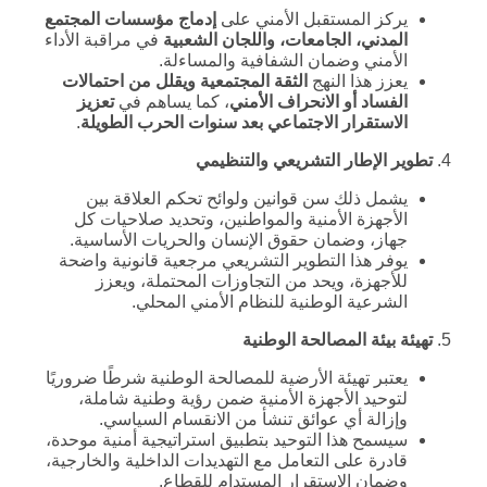
يركز المستقبل الأمني على
إدماج مؤسسات المجتمع
المدني، الجامعات، واللجان الشعبية
في مراقبة الأداء
الأمني وضمان الشفافية والمساءلة.
يعزز هذا النهج
الثقة المجتمعية ويقلل من احتمالات
الفساد أو الانحراف الأمني
، كما يساهم في
تعزيز
الاستقرار الاجتماعي بعد سنوات الحرب الطويلة
.
4.
تطوير الإطار التشريعي والتنظيمي
يشمل ذلك سن قوانين ولوائح تحكم العلاقة بين
الأجهزة الأمنية والمواطنين، وتحديد صلاحيات كل
جهاز، وضمان حقوق الإنسان والحريات الأساسية.
يوفر هذا التطوير التشريعي مرجعية قانونية واضحة
للأجهزة، ويحد من التجاوزات المحتملة، ويعزز
الشرعية الوطنية للنظام الأمني المحلي.
5.
تهيئة بيئة المصالحة الوطنية
يعتبر تهيئة الأرضية للمصالحة الوطنية شرطًا ضروريًا
لتوحيد الأجهزة الأمنية ضمن رؤية وطنية شاملة،
وإزالة أي عوائق تنشأ من الانقسام السياسي.
سيسمح هذا التوحيد بتطبيق استراتيجية أمنية موحدة،
قادرة على التعامل مع التهديدات الداخلية والخارجية،
وضمان الاستقرار المستدام للقطاع.