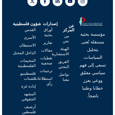
إصدارات
شؤون فلسطينية
عن
أوراق
القدس
المركز
مؤسسة بحثية
بحثية
من
الأسرى
نحن
مستقلة تُعنى
تقارير
الاستيطان
الهيئة
بتحليل
مقالات
الداخل المحتل
الاستشارية
السياسات،
تغطيات
المخيمات
الفريق
صحفية
تسعى إلى فهم
الفلسطينية
البحثي
ترجمات
سياسي معمّق
فلسطينيو
تواصل
استطلاعات
الشتات
معنا
ووعي يعزز
رأي
إبادة غزة
خطابا وطنيا
المشهد
ناضجاً.
الحقوقي
أرشيف
فلسطين