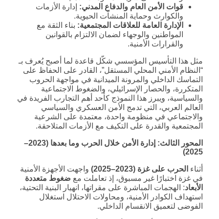
قوات الأمن العام والدفاع المدني
:
إدارة الأزمات
والكوارث وحماية المنشآت الحيوية.
الإدارة العامة للعلاقات المجتمعية
:
بناء الثقة مع
المواطنين والوجهاء لضمان الالتزام بالقوانين
والقرارات الأمنية.
مثل هذا التأسيس المؤسسي شكّل قاعدة لما أصبح يُعرف بـ
“النظام الأمني المحلي المستقل”، القادر على الحفاظ على
التماسك الداخلي والمرونة الميدانية في مواجهة الحروب
المتكررة، والحصار الإسرائيلي، والضغوط الاجتماعية
والسياسية، ويبرز هذا النموذج كأحد أهم التجارب الفريدة في
العالم العربي، التي تدمج الأمن العسكري والسياسي
والاجتماعي في منظومة واحدة، معتمدة على الشرعية
المجتمعية والقدرة على التكيف مع الأزمات المتلاحقة.
المحور الثالث: إدارة الأمن خلال الحرب وما بعدها
(2023–
2025)
أثناء
الحرب على غزة
(2023–2025)
واجهت الأجهزة الأمنية
في غزة اختبارًا غير مسبوق، إذ تعاملت مع
ضغوط متعددة
الأبعاد
: الهجمات المباشرة على مقراتها، انهيار البنية التحتية،
استهداف الكوادر الأمنية، ومحاولات الاحتلال استغلال
الفوضى لتعميق الانقسام الداخلي.