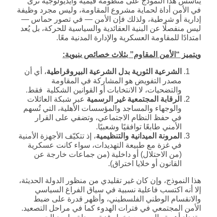
يتأسس هذا النموذج على منظومة قيمية وأيديولوجية ترى
في الأمن أداة لحماية مشروع المقاومة، وليس مجرد وظيفة
إدارية أو شرطية، ولذلك فإن الأمن — في تصور حماس —
ليس منفصلًا عن البنية العقائدية والسياسية للحركة، بل يُعد
امتدادًا للمقاومة العسكرية والإدارة المدنية معًا.
ويتميز “الأمن المقاوم” بثلاث خصائص بنيوية
:
الشرعية الثورية بدل الشرعية البيروقراطية
، أي أن
مصدر التفويض هو المشاركة في المقاومة
والتضحيات، لا الانتخابات أو القوانين الشكلية فقط.
الرقابة المجتمعية غير الرسمية
عبر شبكة العائلات
والوجهاء والمساجد والمؤسسات الأهلية، التي تُسهم
في حفظ النظام الاجتماعي، وتضفي على القرار
الأمني طابعًا توافقيًا وشعبيًا.
المرونة الميدانية والتنظيمية
، إذ تتكيّف الأجهزة الأمنية
في غزة مع طبيعة التهديدات، سواء كانت عسكرية
(من الاحتلال) أو داخلية (من جماعات خارجة عن
القانون أو خلايا اختراق).
هذا النموذج، وإن كان غير تقليدي من منظور الدولة الحديثة،
إلا أنه اكتسب فاعلية نسبية في سياق الفراغ السياسي
والانقسام الوطني الفلسطيني، وأظهر قدرة على ضبط
الأمن المجتمعي في فترات الهدوء كما في مراحل التصعيد.