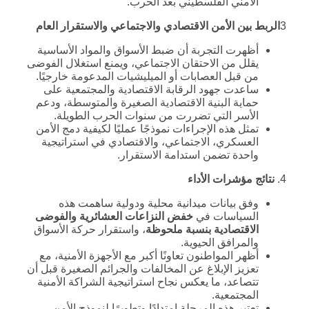
الأمني الفلسطيني بعد الحرب.
3
الربط بين الأمن الاقتصادي والاجتماعي والاستقرار العام
أظهرت التجربة أن ضبط الأسواق والمواد الأساسية
يقلل من الاحتقان الاجتماعي، ويمنع استغلال الفوضى
من قبل العصابات أو الميليشيات المدعومة خارجيًا.
ساعدت جهود الرقابة الاقتصادية والمجتمعية على
حماية البنية الاقتصادية الصغيرة والمتوسطة، ودعم
الأسر التي تضررت من سنوات الحرب الطويلة.
تمثل هذه الإجراءات نموذجًا عمليًا لكيفية دمج الأمن
العسكري، الاجتماعي، والاقتصادي في استراتيجية
واحدة تضمن استدامة الاستقرار.
4.
نتائج مؤشرات الأداء
وفق بيانات ميدانية محلية ودولية ساهمت هذه
السياسات في
خفض النزاعات العشائرية والفوضى
الاقتصادية بنسبة ملحوظة
، واستقرار حركة الأسواق
والمرافق الحيوية.
أظهر المواطنون تعاونًا أكبر مع الأجهزة الأمنية، مع
تعزيز الإبلاغ عن المخالفات والجرائم الصغيرة قبل أن
تتصاعد، ما يعكس نجاح استراتيجية الشراكة الأمنية
المجتمعية.
تعتبر هذه المرحلة امتدادًا وتطويرًا لنموذج الأمن