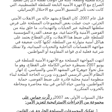
الصراع مع الأجهزة الأمنية التابعة للسلطة الفلسطينية، التي
كانت تحت تأثير التنسيق الأمني مع الاحتلال الإسرائيلي.
قبل عام 2007، كان القطاع يشهد حالة من الانفلات الأمني
الجزئي، حيث عملت بعض المجموعات المسلحة على فرض
سلطتها المحلية عبر الجبايات والتهديدات، ما خلق بيئة من
الفوضى الأمنية والاجتماعية، مع ضعف القدرة المؤسسية
للسلطة على ضبط هذا الانفلات، وكان القطاع يعتمد على
هياكل أمنية متوارثة من السلطة، لكنها كانت ضعيفة في
مواجهة الانقسامات الداخلية والتحديات الميدانية، ولا تمتلك
شرعية فعلية لدى قواعد المقاومة أو المواطنين.
انتهت المواجهة المسلحة مع الأجهزة الأمنية للسلطة في
يونيو 2007 بسيطرة حماس الكاملة على القطاع، وهو ما
مثل تحولًا جوهريًا في المشهد الأمني والسياسي، إذ انهار
النظام الأمني الرسمي الموروث وبرزت الحاجة الملحة لبناء
منظومة أمنية محلية قادرة على ضبط الفوضى، حماية
المواطنين، وتأمين حياة الناس في بيئة محاصرة ومحاطة
بالحروب المتكررة.
خلال السنوات الأولى بعد 2007
، ركّزت حماس على
مجموعة من الإجراءات الاستراتيجية لتعزيز الأمن
:
تفكيك المجموعات المسلحة الخارجة عن القانون