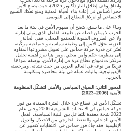
وتزداد أهميته اليوم مع دخول غزة مرحلة ما بعد الحرب
واتفاق وقف إطلاق النار (أكتوبر 2025)، حيث يصبح الأمن
حجر الأساس في إعادة بناء الحياة المدنية ومنع تفكك النسيج
الاجتماعي أو انزلاق القطاع إلى الفوضى.
وبناءً على ما سبق، يتضح أن مفهوم الأمن في بيئة ما بعد
الحرب لا يمكن فصله عن طبيعة الفاعل الذي يتولى إدارته،
ولا عن الظروف البنيوية للمجتمع المحلي، ففي الحالة
الغزية، تحوّل الأمن إلى وظيفة سياسية واجتماعية مركّبة،
تُعبّر عن قدرة حركة حماس على تحويل مشروعها المقاوم
إلى منظومة حكم وأمن محلي، ومن هنا تبرز أهمية تحليل
مرتكزات نموذج قطاع غزة في إدارة الأمن، بوصفه نموذجًا
فريدًا من نوعه في العالم العربي من حيث نشأته، ومرجعيته
الأيديولوجية، وآليات عمله في بيئة محاصرة ومكلومة
بالحرب.
المحور الثاني: السياق السياسي والأمني لتشكّل المنظومة
الأمنية
(2006–2023)
تشكّل الأمن في قطاع غزة خلال الفترة الممتدة من فوز
حركة حماس في الانتخابات التشريعية 2006 وحتى عام
2023 نتيجة معقدة للتفاعل بين البنية السياسية، الفعل
الأمني الداخلي، والضغط الخارجي من الاحتلال والدول
الإقليمية. فقد جاء فوز حماس في الانتخابات كتعبير عن
إرادة شعبية واسعة، لكنه في الوقت نفسه أدى إلى تصعيد