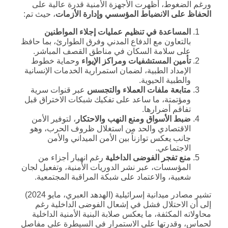
ورغم الضغوط، أظهرت الأجهزة الأمنية قدرة عالية على
الحفاظ على الانضباط المؤسسي وإدارة الأزمات
، حيث تم:
المساعدة في تنظيم عمليات إجلاء المواطنين
بالتعاون مع الدفاع المدني وفرق الطوارئ، بما حافظ
على سلامة السكان في مناطق القصف المباشر.
تأمين المستشفيات ومراكز الإيواء
وحماية خطوط
الإمداد الطبية، لضمان استمرارية الخدمات الإنسانية
والطبية الحيوية.
متابعة ملفات العملاء والتجسس
عبر قنوات سرية
ومؤتمتة، ما ساعد على تفكيك شبكات الاختراق قبل
تفاقم أضرارها.
ضبط الأسواق ومنع النهب والاحتكار
، لتوفير الأمن
الاقتصادي والحد من استغلال ظروف الحرب، وهو
جانب يعكس توازناً بين الأمن الميداني والأمن
الاجتماعي.
منع تفجر الفوضى الداخلية
رغم انهيار أجزاء من
المؤسسات، عبر نشر الدوريات الأمنية، وتفعيل لجان
شعبية، والاعتماد على شبكة المراقبة المجتمعية.
تشير مصادر ميدانية إسرائيلية (الهدهد العبري، مايو 2024)
إلى أن الاحتلال فشل في إشعال الفوضى الداخلية رغم
محاولاته المكثفة، ما يعكس صلابة البنية الأمنية الداخلية
لحماس، وقدرتها على الاستمرار في السيطرة على مفاصل