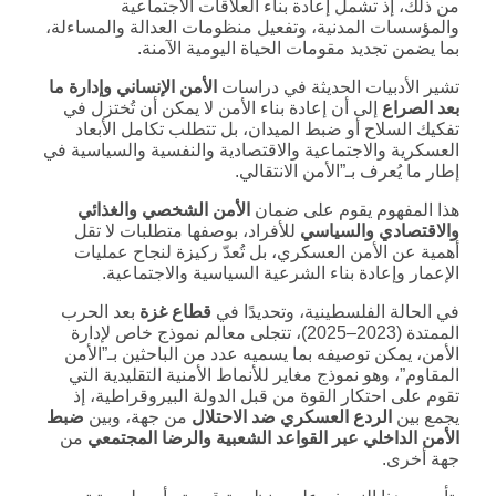
من ذلك، إذ تشمل إعادة بناء العلاقات الاجتماعية
والمؤسسات المدنية، وتفعيل منظومات العدالة والمساءلة،
بما يضمن تجديد مقومات الحياة اليومية الآمنة.
تشير الأدبيات الحديثة في دراسات
الأمن الإنساني وإدارة ما
بعد الصراع
إلى أن إعادة بناء الأمن لا يمكن أن تُختزل في
تفكيك السلاح أو ضبط الميدان، بل تتطلب تكامل الأبعاد
العسكرية والاجتماعية والاقتصادية والنفسية والسياسية في
إطار ما يُعرف بـ”الأمن الانتقالي.
هذا المفهوم يقوم على ضمان
الأمن الشخصي والغذائي
والاقتصادي والسياسي
للأفراد، بوصفها متطلبات لا تقل
أهمية عن الأمن العسكري، بل تُعدّ ركيزة لنجاح عمليات
الإعمار وإعادة بناء الشرعية السياسية والاجتماعية.
في الحالة الفلسطينية، وتحديدًا في
قطاع غزة
بعد الحرب
الممتدة (2023–2025)، تتجلى معالم نموذج خاص لإدارة
الأمن، يمكن توصيفه بما يسميه عدد من الباحثين بـ”الأمن
المقاوم”، وهو نموذج مغاير للأنماط الأمنية التقليدية التي
تقوم على احتكار القوة من قبل الدولة البيروقراطية، إذ
يجمع بين
الردع العسكري ضد الاحتلال
من جهة، وبين
ضبط
الأمن الداخلي عبر القواعد الشعبية والرضا المجتمعي
من
جهة أخرى.