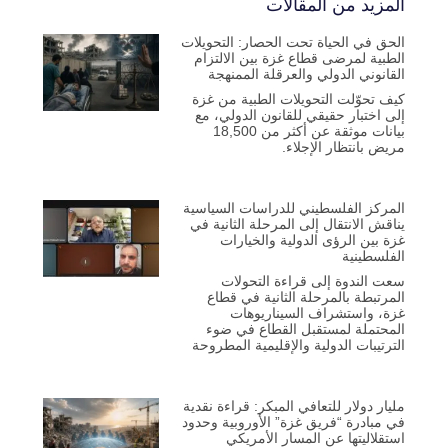
المزيد من المقالات
الحق في الحياة تحت الحصار: التحويلات
الطبية لمرضى قطاع غزة بين الالتزام
القانوني الدولي والعرقلة الممنهجة
كيف تحوّلت التحويلات الطبية من غزة
إلى اختبار حقيقي للقانون الدولي، مع
بيانات موثقة عن أكثر من 18,500
مريض بانتظار الإجلاء.
المركز الفلسطيني للدراسات السياسية
يناقش الانتقال إلى المرحلة الثانية في
غزة بين الرؤى الدولية والخيارات
الفلسطينية
سعت الندوة إلى قراءة التحولات
المرتبطة بالمرحلة الثانية في قطاع
غزة، واستشراف السيناريوهات
المحتملة لمستقبل القطاع في ضوء
الترتيبات الدولية والإقليمية المطروحة
مليار دولار للتعافي المبكر: قراءة نقدية
في مبادرة “فريق غزة” الأوروبية وحدود
استقلاليتها عن المسار الأمريكي