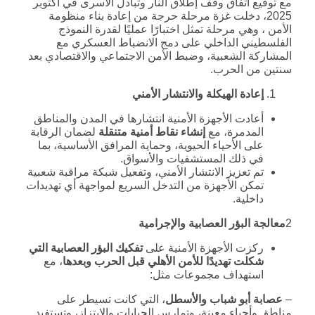
مع توقيع اتفاق وقف إطلاق النار وتبادل الأسرى في أكتوبر
2025، دخلت غزة مرحلة حرجة من إعادة بناء منظومة
الأمن ، وهي مرحلة تمثل اختبارًا عمليًا لقدرة النموذج
الفلسطيني الداخلي على دمج الانضباط العسكري مع
المشاركة الشعبية، وضبط الأمن الاجتماعي والاقتصادي بعد
سنتين من الحرب.
إعادة الهيكلة والانتشار الأمني
أعادت الأجهزة الأمنية انتشارها في المدن والمناطق
المدمرة، مع
إنشاء نقاط أمنية متنقلة
لضمان الرقابة
على الأحياء الحيوية، وحماية المرافق الأساسية، بما
في ذلك المستشفيات والأسواق.
تم تعزيز الانتشار الأمني، وتفعيل شبكة مراقبة شعبية
تمكن الأجهزة من التدخل السريع لمواجهة أي تهديدات
داخلية.
2
معالجة البؤر العصابية والإجرامية
ركزت الأجهزة الأمنية على
تفكيك البؤر العصابية التي
شكلت تهديدًا للأمن الأهلي قبل الحرب وبعدها
، مع
استهداف مجموعات مثل:
–
عصابة أبو شباب والأسطل
، التي كانت تسيطر على
مناطق وأحياء معينة، وتمارس الجبايات والابتزاز، وتستفيد