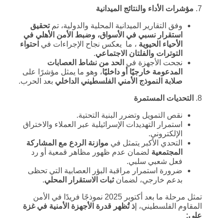
7.
مؤشرات الأداء والنتائج الميدانية
وفق التقارير الميدانية المحلية والدولية، تم
تحقيق
استقرار نسبي في الأسواق، وضبط الأمن الأهلي في
الأحياء الحيوية
، ما يعكس نجاح الإجراءات في
احتواء
التوترات والفلتان الاجتماعي
.
نجحت الأجهزة في
الحد من نشاط العصابات
المدعومة خارجيًا أو داخليًا
، وهو ما يمثل مؤشرًا على
صلابة النموذج الأمني الفلسطيني الداخلي
بعد الحرب.
8.
التحديات المستمرة
نقص التمويل وتضرر البنية التحتية.
استمرار التهديدات الإسرائيلية عبر العملاء والاختراق
الإلكتروني.
التحدي الأكبر يتمثل في
موازنة الردع مع المشاركة
المجتمعية
لضمان عدم ظهور مظاهر قمعية أو رد
فعل شعبي سلبي.
ضرورة استمرار مراقبة البؤر العصابية التي تحظى
بدعم خارجي، لضمان
ثبات الاستقرار المحلي
.
تمثل مرحلة ما بعد أكتوبر 2025 نموذجًا فريدًا في الأمن
المقاوم الفلسطيني، إ
ذ تُظهر قدرة الأجهزة الأمنية في غزة
على: