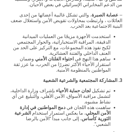
من الدعم المخابراتي الإسرائيلي في بعض الأحيان.
–
عصابة الصبرة
، والتي تشكل غالبية أعضائها من إحدى
العائلات ، وارتبطت بمحاولات تقويض الأمن واستغلال ضعف
البنية الاجتماعية بعد الحرب.
استخدمت الأجهزة مزيجًا من العمليات الميدانية
الدقيقة، المراقبة الاستخباراتية، والحوار المجتمعي
لكبح نفوذ هذه المجموعات، مع التركيز على الحد من
العنف الداخلي والفتنة العشائرية.
ساهم هذا النهج في
احتواء الفلتان الأمني
وضمان
استقرار الأحياء الأكثر تضررًا من الحرب، ما عزز ثقة
المواطنين بالمنظومة الأمنية.
3.
المشاركة المجتمعية والشرعية الشعبية
تم تشكيل
لجان حماية الأحياء
بإشراف وزارة الداخلية،
لتشمل مراقبة الأسواق، الأمن الأهلي، والتبليغ عن أي
نشاط مشبوه.
ساهمت هذه اللجان في
دمج المواطنين في إدارة
الأمن المحلي
، ما يعكس استمرار استخدام
الشرعية
الثورية كأساس
، إلى جانب مبدأ “الأمن بالرضا
الشعبي”.