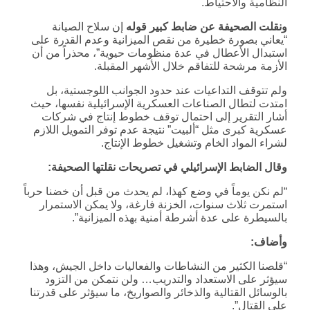
النظامية والاحتياط.
ونقلت الصحيفة عن ضابط كبير قوله
إن سلاح الصيانة
“يعاني بصورة خطيرة من نقص الميزانية وعدم القدرة على
استبدال الأعطال في عدة منظومات حيوية”، محذراً من أن
الأزمة مرشحة للتفاقم خلال الأشهر المقبلة.
ولم تتوقف التداعيات عند حدود الجوانب اللوجستية، بل
امتدت لتطال الصناعات العسكرية الإسرائيلية نفسها، حيث
أشار التقرير إلى احتمال توقف خطوط إنتاج في شركات
عسكرية كبرى مثل “ألبيت” نتيجة عدم توفر التمويل اللازم
لشراء المواد الخام وتشغيل خطوط الإنتاج.
وقال الضابط الإسرائيلي في تصريحات نقلتها الصحيفة
:
“لم نكن يوماً في وضع كهذا، لم يحدث من قبل أن خضنا حرباً
استمرت ثلاث سنوات، الخزنة فارغة، ولا يمكن الاستمرار
بالسيطرة على عدة أشرطة أمنية بهذه الميزانية”.
وأضاف
:
“قلصنا الكثير من النشاطات والفعاليات داخل الجيش، وهذا
سيؤثر على الاستعداد والتدريب… ولن نتمكن من التزود
بالوسائل القتالية والذخائر والصواريخ، ما سيؤثر على قدرتنا
على القتال”.