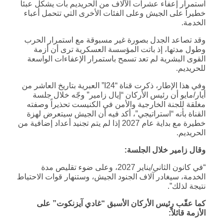
استمرار إعفاء عشرات الآلاف من الحريديم بات يشكل عبئاً
خطيراً على الجيش وعلى الفئات الأخرى التي تتحمل أعباء
الخدمة.
وقد تصاعد الجدل بصورة غير مسبوقة مع استمرار الحرب
وطول مدتها، إذ باتت المؤسسة العسكرية ترى أن أزمة
القوى البشرية لم تعد تسمح باستمرار الإعفاءات الواسعة
للحريديم.
وفي هذا الإطار، ذكرت قناة “I24” العبرية بتاريخ العاشر من
أيار/مايو أن رئيس الأركان “إيال زامير” وجّه خلال جلسة
مغلقة للجنة الخارجية والأمن في الكنيست تحذيراً وصفته
القناة بأنه “استراتيجي”، أكد فيه أن الجيش سيتعرض لهزة
خطيرة مع بداية عام 2027 إذا لم يتم تجنيد أعداد إضافية من
الحريديم.
وقال زامير خلال الجلسة
:
“في كانون الثاني/يناير 2027، وعلى ضوء تقليص مدة
الخدمة، سيغادر آلاف الجنود الجيش، وستنهار قوات الاحتياط
نتيجة لذلك”.
كما عقّب رئيس الأركان الأسبق “غادي آيزنكوت” على
الأزمة قائلاً
: