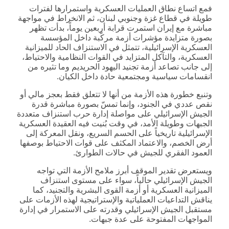
فمع اتساع نطاق العمليات العسكرية واستمرارها لفترات
طويلة في قطاع غزة وجنوبي لبنان، ثم الانخراط في مواجهة
مباشرة مع إيران استمرت قرابة أربعين يوماً، بدأت تظهر
بصورة متزايدة مؤشرات أزمة مركّبة داخل المؤسسة
العسكرية الإسرائيلية، تتمثل في الاستنزاف الحاد للميزانية
العسكرية، والتآكل المتزايد في القوات النظامية والاحتياط،
إلى جانب تصاعد أزمة تجنيد اليهود الحريديم وما تثيره من
انقسامات سياسية ومجتمعية حادة داخل الكيان.
وتنبع خطورة هذه الأزمة من أنها لا تتعلق فقط بعجز مالي أو
نقص عددي في الجنود، وإنما تمسّ بصورة مباشرة قدرة
الجيش الإسرائيلي على مواصلة إدارة حرب استنزاف متعددة
الجبهات وطويلة الأمد، في وقت بُنيت فيه العقيدة العسكرية
الإسرائيلية تاريخياً على الحسم السريع، ونقل المعركة إلى
أرض الخصم، والاعتماد المكثف على قوات الاحتياط بوصفها
العمود الفقري للجيش في حالات الطوارئ.
ويستعرض تقدير الموقف أبرز ملامح الأزمة التي تواجه
الجيش الإسرائيلي حالياً، سواء على مستوى استنزاف
الميزانية العسكرية أو أزمة القوى البشرية والتجنيد، كما
يناقش التداعيات العملياتية والإستراتيجية لهذه الأزمات على
مستقبل الجيش الإسرائيلي وقدرته على الاستمرار في إدارة
المواجهات المفتوحة على عدة جبهات.