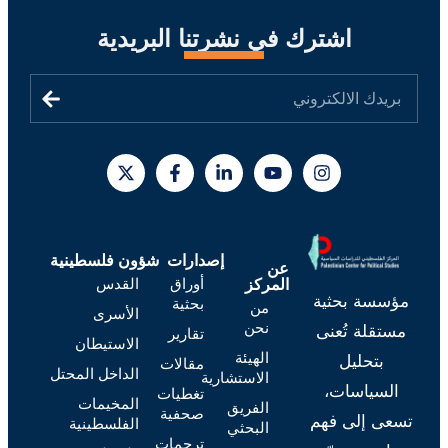
اشترك في نشرتنا البريدية
إصدارات
شؤون فلسطينية
عن
أوراق
القدس
المركز
مؤسسة بحثية
بحثية
من
الأسرى
نحن
مستقلة تُعنى
تقارير
الاستيطان
الهيئة
بتحليل
مقالات
الداخل المحتل
الاستشارية
السياسات،
تغطيات
المخيمات
الفريق
صحفية
تسعى إلى فهم
الفلسطينية
البحثي
ترجمات