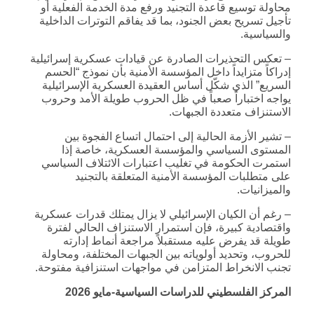
محاولة توسيع قاعدة التجنيد ورفع مدة الخدمة الفعلية أو
تأجيل تسريح بعض الجنود، بما قد يفاقم التوترات الداخلية
والسياسية.
– تعكس التحذيرات الصادرة عن قيادات عسكرية إسرائيلية
إدراكاً متزايداً داخل المؤسسة الأمنية بأن نموذج “الحسم
السريع” الذي شكّل أساس العقيدة العسكرية الإسرائيلية
يواجه اختباراً صعباً في ظل الحروب طويلة الأمد وحروب
الاستنزاف متعددة الجبهات.
– تشير الأزمة الحالية إلى احتمال اتساع الفجوة بين
المستوى السياسي والمؤسسة العسكرية، خاصة إذا
استمرت الحكومة في تغليب اعتبارات الائتلاف السياسي
على متطلبات المؤسسة الأمنية المتعلقة بالتجنيد
والميزانيات.
– رغم أن الكيان الإسرائيلي لا يزال يمتلك قدرات عسكرية
واقتصادية كبيرة، فإن استمرار الاستنزاف الحالي لفترة
طويلة قد يفرض عليه مستقبلاً مراجعة أنماط إدارته
للحروب، وتحديد أولوياته بين الجبهات المختلفة، ومحاولة
تجنب الانخراط المتزامن في مواجهات استنزافية مفتوحة.
المركز الفلسطيني للدراسات السياسية-مايو 2026