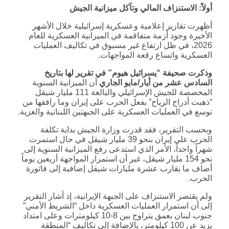
أولاً: الاستنزاف المالي وتآكل ميزانية الجيش
أظهرت تقارير إعلامية وعسكرية إسرائيلية خلال الأشهر
الأخيرة وجود أزمة متفاقمة في الميزانية العسكرية للعام
2026، في ظل ارتفاع غير مسبوق في تكاليف العمليات
العسكرية واتساع رقعة المواجهات.
وذكرت صحيفة “يسرائيل هيوم” في تقرير لها بتاريخ
السادس عشر من أيار/مايو الجاري
أن الميزانية السنوية
المخصصة للجيش الإسرائيلي والبالغة 111 مليار شيقل
“ذهبت أدراج الرياح” بفعل الحرب على إيران وما رافقها من
توسع في العمليات العسكرية على الجبهتين اللبنانية والغزية.
وبحسب التقرير، فقد قدرت وزارة الجيش بداية تكلفة
الحرب على إيران بنحو 39 مليار شيقل في حال استمرت
شهراً واحداً، الأمر الذي استدعى رفع الميزانية السنوية إلى
نحو 154 مليار شيقل، غير أن استمرار المواجهة أربعين يوماً
أضاف ما يقارب عشرة مليارات شيقل إضافية إلى فاتورة
الحرب.
ولم يقتصر الاستنزاف على الجبهة الإيرانية، إذ أشار التقرير
إلى أن استمرار العمليات العسكرية داخل “الشريط الأمني”
جنوب لبنان بعمق يتراوح بين 8-10 كيلومترات وعلى امتداد
يزيد عن 100 كيلومتر، بالإضافة إلى تكاليف “المنطقة