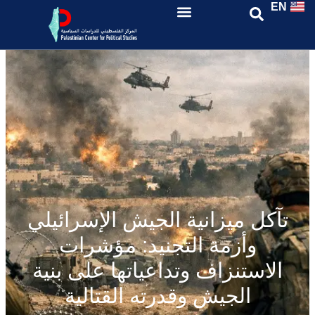
EN
تآكل ميزانية الجيش الإسرائيلي
وأزمة التجنيد: مؤشرات
الاستنزاف وتداعياتها على بنية
الجيش وقدرته القتالية