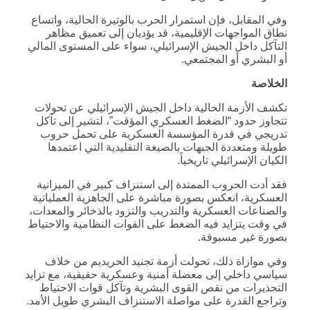
وفي المقابل، فإن استمرار الحرب بالوتيرة الحالية، واتساع
نطاق المواجهات الإقليمية، قد يؤديان إلى تعميق مظاهر
التآكل داخل الجيش الإسرائيلي، سواء على المستوى المالي
أو البشري أو المجتمعي.
الخلاصة
تكشف الأزمة الحالية داخل الجيش الإسرائيلي عن تحولات
تتجاوز حدود “الضغط العسكري المؤقت”، لتشير إلى تآكل
تدريجي في قدرة المؤسسة العسكرية على تحمل حروب
طويلة ومتعددة الجبهات بالصيغة التقليدية التي اعتمدها
الكيان الإسرائيلي تاريخياً.
فقد أدت الحروب الممتدة إلى استنزاف كبير في الميزانية
العسكرية، انعكس بصورة مباشرة على الجاهزية العملياتية
والصناعات العسكرية والتدريب والتزود بالذخائر والمعدات،
في وقت يتزايد فيه الضغط على القوات النظامية والاحتياط
بصورة غير مسبوقة.
وفي موازاة ذلك، تحولت أزمة تجنيد الحريديم من خلاف
سياسي داخلي إلى معضلة أمنية وعسكرية حقيقية، مع تزايد
التحذيرات من نقص القوى البشرية وتآكل قوات الاحتياط
وتراجع القدرة على مواصلة الاستنزاف البشري طويل الأمد.