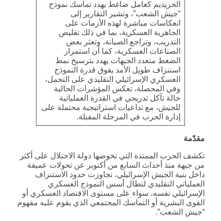
الحريديم كعامل ضاغط يهدد تماسك نموذج
“جيش الشعب”، وتشير التقارير إلى
انعكاسات مباشرة لهذه الأزمات على
الجاهزية العسكرية، بما في ذلك تقليص
التدريب، وتراجع الصيانة، وتعثر بعض
الصناعات العسكرية، كما أن استمرار
الضغط متعدد الجبهات يهدد بترسيخ نمط
استنزاف طويل الأمد يفوق قدرة النموذج
العسكري الإسرائيلي التقليدي على التحمل،
وفي المحصلة، تعكس المؤشرات الحالية
حالة تآكل تدريجي في القدرة العملياتية
للجيش، مع تداعيات استراتيجية محتملة على
إدارة الحرب في المرحلة المقبلة.
مقدّمة
تكشف الحرب الممتدة التي تخوضها دولة الاحتلال على أكثر
من جبهة منذ أحداث السابع من أكتوبر عن تحولات عميقة
داخل بنية الجيش الإسرائيلي، تجاوزت حدود الاستنزاف
العملياتي التقليدي لتطال أسس النموذج العسكري
الإسرائيلي نفسه، سواء على مستوى الاقتصاد العسكري أو
القوى البشرية أو التماسك المجتمعي الذي يقوم عليه مفهوم
“جيش الشعب”.