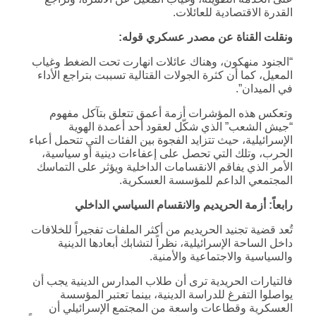
القدرة الاقتصادية للعائلات.
ونقلت القناة عن مصدر عسكري قوله
:
“الجنود منهكون، وهناك عائلات انهارت تحت الضغط وغياب
المعيل، كما أن كثرة الجولات القتالية تسببت بتراجع الأداء
في الميدان”.
وتعكس هذه المؤشرات أزمة أعمق تتعلق بتآكل مفهوم
“جيش الشعب” الذي شكّل لعقود أحد أعمدة الهوية
الإسرائيلية، حيث تتزايد الفجوة بين الفئات التي تتحمل أعباء
الحرب، وتلك التي تحصل على إعفاءات دينية أو سياسية،
الأمر الذي يفاقم الانقسامات الداخلية ويؤثر على التماسك
المجتمعي الداعم للمؤسسة العسكرية.
رابعاً: أزمة الحريديم والانقسام السياسي الداخلي
تُعد قضية تجنيد الحريديم من أكثر الملفات تفجيراً للخلافات
داخل الساحة الإسرائيلية، نظراً لتشابك أبعادها الدينية
والسياسية والاجتماعية والأمنية.
فالتيارات الحريدية ترى أن طلاب المدارس الدينية يجب أن
يواصلوا التفرغ للدراسة الدينية، بينما تعتبر المؤسسة
العسكرية وقطاعات واسعة من المجتمع الإسرائيلي أن