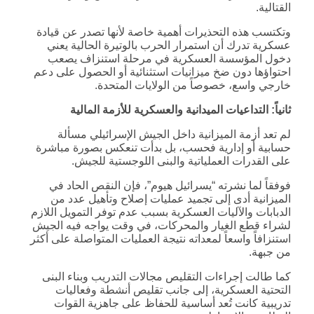
القتالية.
وتكتسب هذه التحذيرات أهمية خاصة لأنها تصدر عن قيادة
عسكرية تدرك أن استمرار الحرب بالوتيرة الحالية يعني
دخول المؤسسة العسكرية في مرحلة استنزاف يصعب
احتواؤها دون ضخ ميزانيات استثنائية أو الحصول على دعم
خارجي واسع، خصوصاً من الولايات المتحدة.
ثانياً: التداعيات الميدانية والعسكرية للأزمة المالية
لم تعد أزمة الميزانية داخل الجيش الإسرائيلي مسألة
حسابية أو إدارية فحسب، بل بدأت تنعكس بصورة مباشرة
على القدرات العملياتية والبنى اللوجستية للجيش.
فوفقاً لما نشرته “يسرائيل هيوم”، فإن النقص الحاد في
الميزانية أدى إلى تجميد عمليات إصلاح وتأهيل عدد من
الدبابات والآليات العسكرية بسبب عدم توفر التمويل اللازم
لشراء قطع الغيار والمحركات، في وقت يواجه فيه الجيش
استنزافاً واسعاً لمعداته نتيجة العمليات المتواصلة على أكثر
من جبهة.
كما طالت إجراءات التقليص مجالات التدريب وبناء البنى
التحتية العسكرية، إلى جانب تقليص أنشطة وفعاليات
تدريبية كانت تُعد أساسية للحفاظ على جاهزية القوات