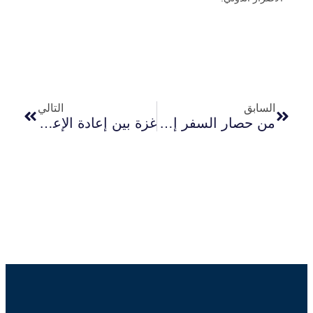
السابق
التالي
من حصار السفر إلى الإبادة الهيكلية: تدمير الاحتلال الإسرائيلي المنهجي لقطاع الحج والعمرة في قطاع غزة
غزة بين إعادة الإعمار وإعادة الهندسة السياسية: قراءة نقدية في إحاطة ملادينوف أمام مجلس الأمن (٢١ مايو ٢٠٢٦)