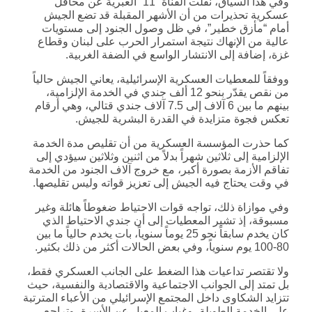
وفي هذا السياق، نقلت القناة “11” العبرية عن محافل
عسكرية تحذيرات من أن الأشهر المقبلة قد تضع الجيش
أمام “مأزق خطير”، في ظل وصول الجنود إلى مستويات
عالية من الإنهاك نتيجة استمرار الحرب على لبنان وقطاع
غزة، إضافة إلى الانتشار الواسع في الضفة الغربية.
ووفقاً للمعطيات العسكرية الإسرائيلية، يعاني الجيش حالياً
من نقص يقدّر بنحو 12 ألف جندي في الخدمة الإلزامية،
بينهم ما بين 6 آلاف إلى 7.5 آلاف جندي قتالي، وهي أرقام
تعكس فجوة متزايدة في القدرة البشرية للجيش.
كما حذرت المؤسسة العسكرية من أن تقليص مدة الخدمة
الإلزامية إلى ثلاثين شهراً بدلاً من اثنين وثلاثين سيؤدي إلى
تفاقم الأزمة بصورة أكبر، مع خروج آلاف الجنود من الخدمة
في وقت يحتاج فيه الجيش إلى تعزيز قواته وليس تقليصها.
وفي موازاة ذلك، تواجه قوات الاحتياط ضغوطاً هائلة وغير
مسبوقة، إذ تشير المعطيات إلى أن جندي الاحتياط الذي
كان يخدم سابقاً نحو 25 يوماً سنوياً، بات يخدم حالياً ما بين
80-100 يوم سنوياً، وفي بعض الحالات أكثر من ذلك بكثير.
ولا تقتصر تداعيات هذا الضغط على الجانب العسكري فقط،
بل تمتد إلى الجوانب الاجتماعية والاقتصادية والنفسية، حيث
تتزايد الشكاوى داخل المجتمع الإسرائيلي من الأعباء المترتبة
على الخدمة الطويلة، وغياب المعيل عن الأسرة، وتراجع