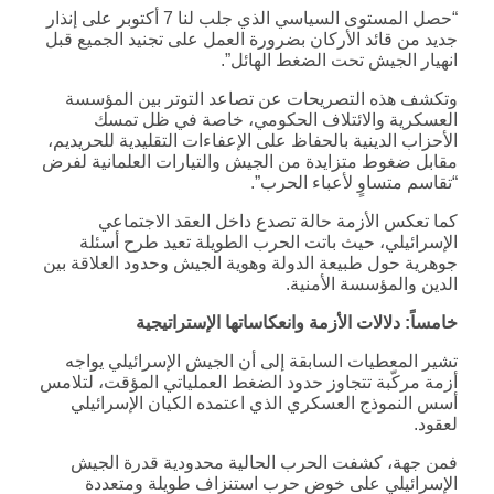
“حصل المستوى السياسي الذي جلب لنا 7 أكتوبر على إنذار
جديد من قائد الأركان بضرورة العمل على تجنيد الجميع قبل
انهيار الجيش تحت الضغط الهائل”.
وتكشف هذه التصريحات عن تصاعد التوتر بين المؤسسة
العسكرية والائتلاف الحكومي، خاصة في ظل تمسك
الأحزاب الدينية بالحفاظ على الإعفاءات التقليدية للحريديم،
مقابل ضغوط متزايدة من الجيش والتيارات العلمانية لفرض
“تقاسم متساوٍ لأعباء الحرب”.
كما تعكس الأزمة حالة تصدع داخل العقد الاجتماعي
الإسرائيلي، حيث باتت الحرب الطويلة تعيد طرح أسئلة
جوهرية حول طبيعة الدولة وهوية الجيش وحدود العلاقة بين
الدين والمؤسسة الأمنية.
خامساً: دلالات الأزمة وانعكاساتها الإستراتيجية
تشير المعطيات السابقة إلى أن الجيش الإسرائيلي يواجه
أزمة مركّبة تتجاوز حدود الضغط العملياتي المؤقت، لتلامس
أسس النموذج العسكري الذي اعتمده الكيان الإسرائيلي
لعقود.
فمن جهة، كشفت الحرب الحالية محدودية قدرة الجيش
الإسرائيلي على خوض حرب استنزاف طويلة ومتعددة