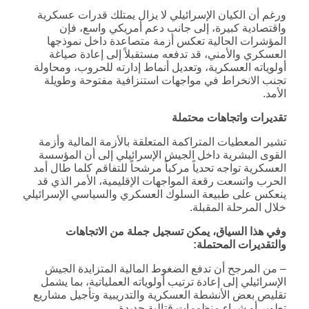
ورغم أن الكيان الإسرائيلي لا يزال يمتلك قدرات عسكرية
واقتصادية كبيرة، إلى جانب دعم أمريكي واسع، فإن
المؤشرات الحالية تعكس أزمة متصاعدة داخل نموذجها
العسكري والأمني، قد تدفعه مستقبلاً إلى إعادة صياغة
أولوياته العسكرية، وتعديل أنماط إدارته للحروب، ومحاولة
تجنب الانخراط في مواجهات استنزافية مفتوحة وطويلة
الأمد.
تقديرات واتجاهات محتملة
تشير المعطيات المتراكمة المتعلقة بالأزمة المالية وأزمة
القوى البشرية داخل الجيش الإسرائيلي إلى أن المؤسسة
العسكرية تواجه تحدياً مركباً مرشحاً للتفاقم كلما طال أمد
الحرب واتسعت رقعة المواجهات الإقليمية، الأمر الذي قد
ينعكس على طبيعة السلوك العسكري والسياسي الإسرائيلي
خلال المرحلة المقبلة.
وفي هذا السياق، يمكن تسجيل جملة من الاتجاهات
والتقديرات المحتملة
:
– من المرجح أن تدفع الضغوط المالية المتزايدة الجيش
الإسرائيلي إلى إعادة ترتيب أولوياته العملياتية، بما يشمل
تقليص بعض الأنشطة العسكرية والتدريبية وتأجيل مشاريع
تطوير أو شراء منظومات قتالية جديدة.