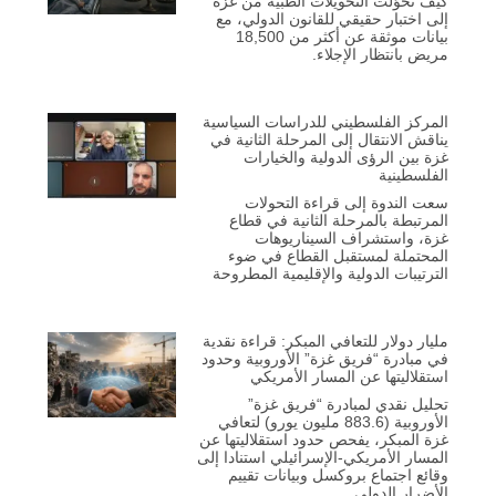
كيف تحوّلت التحويلات الطبية من غزة
إلى اختبار حقيقي للقانون الدولي، مع
بيانات موثقة عن أكثر من 18,500
مريض بانتظار الإجلاء.
المركز الفلسطيني للدراسات السياسية
يناقش الانتقال إلى المرحلة الثانية في
غزة بين الرؤى الدولية والخيارات
الفلسطينية
سعت الندوة إلى قراءة التحولات
المرتبطة بالمرحلة الثانية في قطاع
غزة، واستشراف السيناريوهات
المحتملة لمستقبل القطاع في ضوء
الترتيبات الدولية والإقليمية المطروحة
مليار دولار للتعافي المبكر: قراءة نقدية
في مبادرة “فريق غزة” الأوروبية وحدود
استقلاليتها عن المسار الأمريكي
تحليل نقدي لمبادرة “فريق غزة”
الأوروبية (883.6 مليون يورو) لتعافي
غزة المبكر، يفحص حدود استقلاليتها عن
المسار الأمريكي-الإسرائيلي استنادا إلى
وقائع اجتماع بروكسل وبيانات تقييم
الأضرار الدولي.