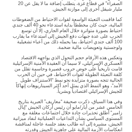
الصفراء” في قطاع غزة، يتطلب إضافة ما لا يقل عن 20
مليار شيقل أخرى إلى موازنة الجيش.
كما فاقمت التعبئة الواسعة لقوات الاحتياط من الضغوطات
المالية، حيث كان مخططاً بداية استدعاء نحو 40 ألف جندي
احتياط بصورة متواترة خلال العام الجاري، إلا أن توسع
الحرب على عدة جبهات دفع الجيش إلى استدعاء ما يقارب
100 ألف جندي احتياط، بما يحمله ذلك من أعباء تشغيلية
ولوجستية وتعويضات مالية ضخمة.
وتعكس هذه الأرقام حجم التحول الذي يواجهه الاقتصاد
العسكري الإسرائيلي، لا سيما أن العقيدة الأمنية الإسرائيلية
قامت تاريخياً على خوض حروب قصيرة وحاسمة تقلل من
كلفة التعبئة الطويلة لقوات الاحتياط، في حين أن الحرب
الحالية تتجه بصورة متزايدة نحو نمط “الاستنزاف طويل
الأمد”، وهو النمط الذي يمثل أحد أكثر السيناريوهات إنهاكاً
للجيش الإسرائيلي اقتصادياً وبشرياً.
وفي هذا السياق، ذكرت صحيفة “معاريف” العبرية بتاريخ
الخامس عشر من أيار/مايو أن رئيس أركان الجيش “إيال
زامير” أطلق تحذيرات حادة خلال اجتماعات مغلقة مع
المستوى السياسي بشأن التداعيات العملياتية لنفاد ميزانية
الجيش، مشيرة إلى أنه طالب بعقد جلسة عاجلة لمناقشة
انعكاسات الأزمة المالية على جاهزية الجيش وقدرته