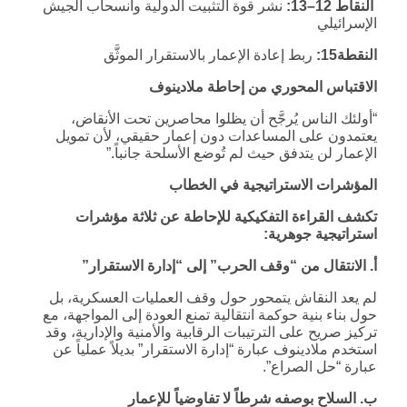
النقاط 12–13:
نشر قوة التثبيت الدولية وانسحاب الجيش
الإسرائيلي
النقطة15:
ربط إعادة الإعمار بالاستقرار الموثَّق
الاقتباس المحوري من إحاطة ملادينوف
“أولئك الناس يُرجَّح أن يظلوا محاصرين تحت الأنقاض،
يعتمدون على المساعدات دون إعمار حقيقي، لأن تمويل
الإعمار لن يتدفق حيث لم تُوضع الأسلحة جانباً.”
المؤشرات الاستراتيجية في الخطاب
تكشف القراءة التفكيكية للإحاطة عن ثلاثة مؤشرات
استراتيجية جوهرية:
أ. الانتقال من “وقف الحرب” إلى “إدارة الاستقرار”
لم يعد النقاش يتمحور حول وقف العمليات العسكرية، بل
حول بناء بنية حوكمة انتقالية تمنع العودة إلى المواجهة، مع
تركيز صريح على الترتيبات الرقابية والأمنية والإدارية، وقد
استخدم ملادينوف عبارة “إدارة الاستقرار” بديلاً عملياً عن
عبارة “حل الصراع”.
ب. السلاح بوصفه شرطاً لا تفاوضياً للإعمار