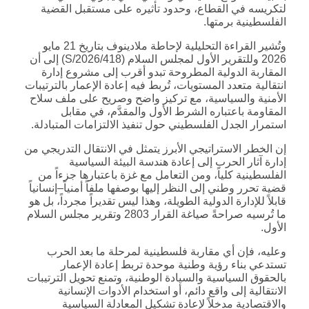
لتكريسه في القطاع، وحدود تأثيره على مستقبل القضية
الفلسطينية برمتها.
وتُشير القراءة التحليلية لإحاطة ملادينوف بتاريخ 21 مايو
2026 وللتقرير الأول لمجلس السلام (S/2026/418) إلى أن
المقاربة الدولية المطروحة تبدو أقرب إلى مشروع إدارة
انتقالية متعدد المستويات، تُربط فيه إعادة الإعمار بالترتيبات
الأمنية والسياسية، مع تركيز واضح وصريح على ملف سلاح
المقاومة باعتباره الشرط الأول والمقدَّم، في مقابل
استمرار الجدل الفلسطيني حول تنفيذ الالتزامات المتبادلة.
إن الخطر الاستراتيجي الأبرز يتمثل في الانتقال التدريجي من
إدارة آثار الحرب إلى إعادة هندسة البيئة السياسية
الفلسطينية كلياً، ومن التعامل مع غزة باعتبارها جزءاً من
قضية تحرر وطني إلى النظر إليها بوصفها ملفاً أمنياً–إنسانياً
قابلاً للإدارة الدولية الطويلة، وهذا ليس تقديراً مجرداً، بل هو
ما تُرسيه صراحةً صياغة القرار 2803 وتقرير مجلس السلام
الأول.
وعليه، فإن أي مقاربة فلسطينية لمرحلة ما بعد الحرب
تستدعي بناء رؤية وطنية موحدة تربط إعادة الإعمار
بالحقوق السياسية والسيادة الوطنية، وتمنع تحويل الترتيبات
الانتقالية إلى واقع دائم، أو استخدام الأدوات الإنسانية
والاقتصادية مدخلاً لإعادة تشكيل المعادلة السياسية