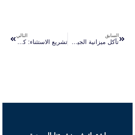
السابق
التالي
تآكل ميزانية الجيش الإسرائيلي وأزمة التجنيد: مؤشرات الاستنزاف وتداعياتها على بنية الجيش وقدرته القتالية
تشريع الاستثناء: كيف يُعيد الكيان الإسرائيلي تفكيك الحماية القانونية للأسرى الفلسطينيين بعد 7 أكتوبر