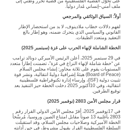
على تحوّل القضية الفلسطينية من قضية تحرر وطني إلى
ملف أمني–إنساني مُدار دولياً.
أولاً: السياق الوثائقي والمرجعي
لفهم دلالات خطاب ملادينوف، لا بد من استحضار الإطار
القانوني والسياسي الذي يتحرك ضمنه، وهو إطار بالغ
التعقيد ومتعدد الطبقات.
الخطة الشاملة لإنهاء الحرب على غزة (سبتمبر 2025)
في 29 سبتمبر 2025، أعلن الرئيس الأميركي دونالد ترامب
عن “خطة شاملة لإنهاء النزاع في غزة”، تضمنت إطاراً متعدد
المستويات يقوم على ثلاثة محاور: إنشاء مجلس السلام
(Board of Peace) هيئةً إشرافيةً دوليةً انتقالية، ونشر قوة
تثبيت دولية (ISF)، وإرساء إدارة تكنوقراطية فلسطينية
انتقالية، وفي 10أكتوبر 2025 دخلت الخطة حيز التنفيذ بعد
توقيع الطرفين.
قرار مجلس الأمن 2803 (نوفمبر 2025)
في 17نوفمبر 2025، أقرّ مجلس الأمن الدولي القرار رقم
2803 بأغلبية 13 صوتاً مقابل امتناع الصين وروسيا، مُرسِّخاً
الخطة الأميركية وصلاحيات مجلس السلام، وقد استقبلت
السلطة الفلسطينية القرار بقبول مشروط، في حين أدانته