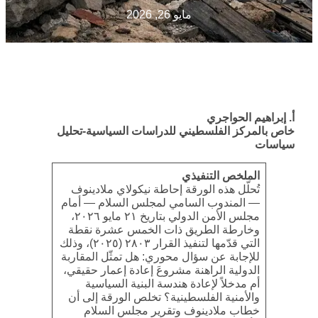
مايو 26, 2026
أ. إبراهيم الحواجري
خاص بالمركز الفلسطيني للدراسات السياسية-تحليل
سياسات
الملخص التنفيذي
تُحلّل هذه الورقة إحاطة نيكولاي ملادينوف
— المندوب السامي لمجلس السلام — أمام
مجلس الأمن الدولي بتاريخ ٢١ مايو ٢٠٢٦،
وخارطة الطريق ذات الخمس عشرة نقطة
التي قدّمها لتنفيذ القرار ٢٨٠٣ (٢٠٢٥)، وذلك
للإجابة عن سؤال محوري: هل تمثّل المقاربة
الدولية الراهنة مشروعَ إعادة إعمار حقيقي،
أم مدخلاً لإعادة هندسة البنية السياسية
والأمنية الفلسطينية؟ تخلص الورقة إلى أن
خطاب ملادينوف وتقرير مجلس السلام