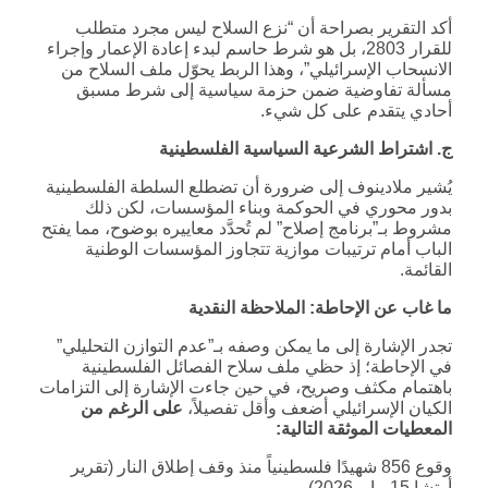
أكد التقرير بصراحة أن “نزع السلاح ليس مجرد متطلب
للقرار 2803، بل هو شرط حاسم لبدء إعادة الإعمار وإجراء
الانسحاب الإسرائيلي”، وهذا الربط يحوّل ملف السلاح من
مسألة تفاوضية ضمن حزمة سياسية إلى شرط مسبق
أحادي يتقدم على كل شيء.
ج. اشتراط الشرعية السياسية الفلسطينية
يُشير ملادينوف إلى ضرورة أن تضطلع السلطة الفلسطينية
بدور محوري في الحوكمة وبناء المؤسسات، لكن ذلك
مشروط بـ”برنامج إصلاح” لم تُحدَّد معاييره بوضوح، مما يفتح
الباب أمام ترتيبات موازية تتجاوز المؤسسات الوطنية
القائمة.
ما غاب عن الإحاطة: الملاحظة النقدية
تجدر الإشارة إلى ما يمكن وصفه بـ”عدم التوازن التحليلي”
في الإحاطة؛ إذ حظي ملف سلاح الفصائل الفلسطينية
باهتمام مكثف وصريح، في حين جاءت الإشارة إلى التزامات
الكيان الإسرائيلي أضعف وأقل تفصيلاً،
على الرغم من
المعطيات الموثقة التالية:
وقوع 856 شهيدًا فلسطينياً منذ وقف إطلاق النار (تقرير
أوتشا 15 مايو 2026)