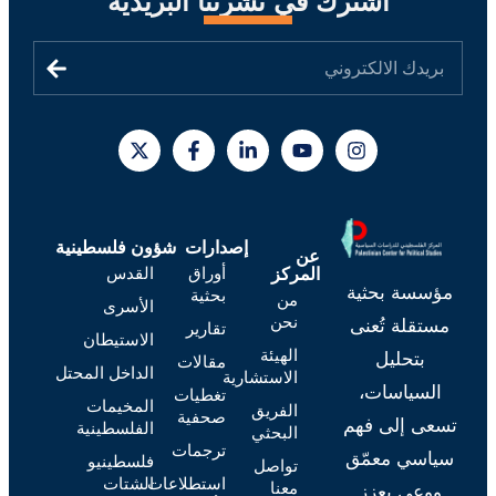
اشترك في نشرتنا البريدية
إصدارات
شؤون فلسطينية
عن
أوراق
القدس
المركز
مؤسسة بحثية
بحثية
من
الأسرى
نحن
مستقلة تُعنى
تقارير
الاستيطان
الهيئة
بتحليل
مقالات
الداخل المحتل
الاستشارية
السياسات،
تغطيات
المخيمات
الفريق
صحفية
تسعى إلى فهم
الفلسطينية
البحثي
ترجمات
سياسي معمّق
فلسطينيو
تواصل
استطلاعات
الشتات
معنا
ووعي يعزز