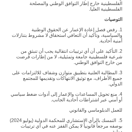
الفلسطينية خارج إطار التوافق الوطني والمصلحة
الفلسطينية العليا.
التوصيات
1. رفض فصل إعادة الإعمار عن الحقوق الوطنية
والسياسية، وتأكيد أن التعافي استحقاق لا مشروط بتنازلات
أمنية أحادية.
2. التأكيد على أن أي ترتيبات انتقالية يجب أن تنبثق من
شرعية فلسطينية جامعة وتمثيلية، لا من إطارات فُرضت
من خارج التوافق الوطني.
3. المطالبة العلنية بتطبيق متوازن وشفاف للالتزامات على
جميع الأطراف، مع توثيق الانتهاكات وتقديمها للمجتمع
الدولي.
4. منع تحويل المساعدات والإعمار إلى أدوات ضغط سياسي
أو أمني عبر اشتراطات أحادية الجانب.
للعمل الدبلوماسي والقانوني
5. التمسك بالرأي الاستشاري للمحكمة الدولية (يوليو 2024)
بوصفه مرجعاً قانونياً لا يمكن القفز عنه في أي ترتيبات
دولية.