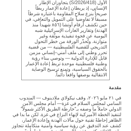
الأول (S/2026/418) يتجاوزان الإطار
الإنساني، إذ يربطان إعادة الإعمار ربطاً
صريحاً بنزع سلاح المقاومة باعتباره شرطاً
مسبقاً لا تفاوضياً على التمويل والتعافي، في
حين تكشف أرقام أوتشا (٨٥٦ شهيداً منذ
الهدنة) وتقارير الغارات الإسرائيلية شبه
اليومية عن فجوة تنفيذية موثّقة وغير
متوازنة. وتُحذّر الورقة من خطر التحول
التدريجي للقضية الفلسطينية — من قضية
تحرر وطني إلى ملف أمني–إنساني مزمن
قابل للإدارة الدولية — وتوصي ببناء رؤية
وطنية فلسطينية موحدة تربط إعادة الإعمار
بالحقوق السياسية، وتمنع ترسيخ الوصاية
الانتقالية بوصفها واقعاً دائماً.
مقدمة
في ٢١ مايو ٢٠٢٦، وقف نيكولاي ملادينوف — المندوب
السامي لمجلس السلام في غزة— أمام مجلس الأمن
الدولي حاملاً ما وصفه بـ”خارطة الطريق الأكثر شمولاً”
لتنفيذ الخطة الأميركية لإنهاء النزاع في غزة. لكن ما بدا في
الظاهر إحاطةً تقنية حول مآلات الهدنة وإعادة الإعمار،
كشف عند التدقيق عن رؤية سياسية وأمنية متكاملة تتجاوز