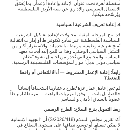
منفصلة لغزة تحت عنوان الإغاثة وإعادة الإعمار، بما يُعمّق
الانفصال السياسي والإداري عن بقية الأرض الفلسطينية
ويُرسّخه هيكلياً.
4. إعادة تعريف الشرعية السياسية
قد تنتج المرحلة المقبلة محاولات لإعادة تشكيل الشرعية
السياسية الفلسطينية عبر نماذج تكنوقراط أو إدارات انتقالية
تُمنح شرعية وظيفية مرتبطة بالخدمات والاستقرار أكثر من
التمثيل السياسي الوطني. وهذا ما تُلمح إليه أبحاث معهد
السياسة والمجتمع التي تُحذر من احتمال نشوء “نظام
سياسي دولي بديل” مواز للمؤسسات الفلسطينية الرسمية.
رابعاً: إعادة الإعمار المشروط — أداةٌ للتعافي أم رافعةٌ
للضغط؟
لم تعد إعادة إعمار غزة تُطرح باعتبارها استحقاقاً إنسانياً
خالصاً، بل باتت — وفق الترتيبات الراهنة — مرتبطةً ارتباطاً
عضوياً بالسياق الأمني والسياسي.
ربط التمويل بنزع السلاح: الطرح الرسمي
أكد تقرير مجلس السلام (S/2026/418) أن “الجهود الإنسانية
لا يمكن تفعيلها أو توسيع نطاقها على مستوى القطاع في