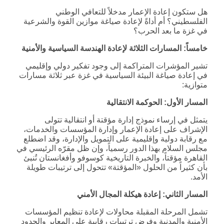
هل ستكون إعادة الإعمار مدخلاً للتعافي الوطني
الفلسطيني؟ أم أداةً لإعادة صياغة موازين القوة والشرعية
في غزة ما بعد الحرب؟
خامساً: المسارات الثلاثة لإعادة الهندسة السياسية والأمنية
تشير المؤشرات المتراكمة إلى وجود تفكير دولي وإقليمي
في إعادة صياغة البيئة السياسية في غزة عبر ثلاثة مسارات
متوازية:
المسار الأول: الحوكمة الانتقالية
يتمثل في إرساء نموذج إدارة مؤقتة أو انتقالية تتولى
الإشراف على إعادة الإعمار وإدارة المؤسسات والخدمات،
مع رقابة دولية وإقليمية على التمويل والإدارة، وقد اضطلع
مجلس السلام بهذا الدور رسمياً، وإن ظل مقرّه الرئيسي في
القاهرة مؤقتاً، والخبرة التاريخية كوسوفو وأفغانستان تُنبئ
بأن كثيراً من الحلول «المؤقتة» تتحول إلى ترتيبات طويلة
الأمد.
المسار الثاني: إعادة هيكلة المجال الأمني
تشمل المرحلة المقبلة محاولات لإعادة تنظيم المؤسسات
الأمنية والمدنية وفرض ترتيبات رقابية على المعابر والحدود