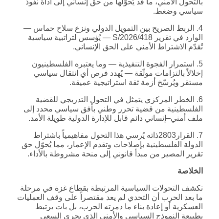
بالتحول الأمني، ما قد يُحوّلها من حق إنساني إلى أداة نفوذ
سياسي وضغط.
4. الربط الصريح بين التمويل الدولي ونزع سلاح حماس —
الوارد في تقرير S/2026/418 — يُؤسس لتراتبية سياسية
تُقدّم الاشتراط الأمني على الحق الإنساني.
5. استمرار الفجوة التنفيذية — وما يعتبره الفلسطينيون
إخلالاً بالتزامات موثّقة — يُهدد فرص أي انتقال سياسي
مستقر ويُرسّخ أزمة ثقة استراتيجية عميقة.
6. الخطر المركزي يتمثل في التحول التدريجي للقضية
الفلسطينية من قضية تحرر وطني بأفق سياسي محدد إلى
ملف أمني–إنساني دائم قابل للإدارة الدولية طويلة الأمد.
7. القرار2803ذاته يُرسي هذا التحول مفاهيمياً باشتراط
الدولة الفلسطينية بإصلاحات وتقدم الإعمار، مما يُحوّل حق
تقرير المصير من مبدأ قانوني إلى منحة مشروطة بالأداء.
الخلاصة
تكشف التحولات السياسية المرتبطة بقطاع غزة في مرحلة
ما بعد الحرب أن التحدي لم يعد مقتصراً على وقف العمليات
العسكرية أو إعادة بناء ما دمرته الحرب، بل بات يرتبط
بطبيعة النموذج السياسي والأمني الذي يجري السعي