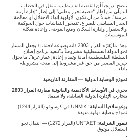
يتضح تدريجياً أن القضية الفلسطينية تنتقل في الخطاب
الدولي من إطار “قضية تحرر وطني” إلى إطار “إدارة أزمة
مزمنة”، فبدلاً من أن تكون الأولوية إنهاء الاحتلال أو معالجة
الجذر السياسي للصراع، تتمحور النقاشات حول الحوكمة
والاستقرار وإدارة السكان ومنع الفوضى وإعادة هيكلة
المؤسسات.
وهذا ما يُقرّه القرار 2803 ذاته بصياغة لافتة، إذ يجعل المسار
نحو الدولة الفلسطينية مشروطاً بـ”تنفيذ برنامج إصلاح
السلطة الفلسطينية أمانةً وتقدم إعادة إعمار غزة”، ما يحوّل
تقرير المصير من حق غير مشروط إلى منحة مشروطة
بأداء.
نموذج الوصاية الدولية — المقارنة التاريخية
يجري في الأوساط الأكاديمية والقانونية مقارنة القرار 2803
بتجارب الإدارة الدولية السابقة، ولا سيما:
يوغوسلافيا السابقة:
UNMIK في كوسوفو (القرار 1244) —
نموذج وصاية دولية مديدة
تيمور الشرقية:
UNTAET (القرار 1272) — انتقال نحو
استقلال موثوق