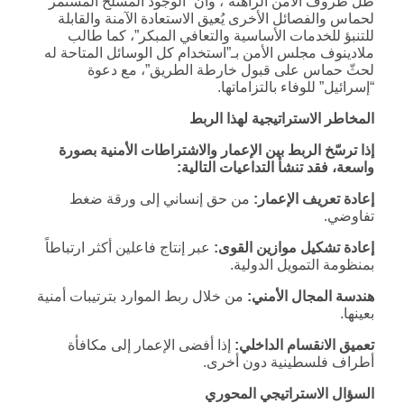
ظل ظروف الأمن الراهنة”، وأن “الوجود المسلح المستمر
لحماس والفصائل الأخرى يُعيق الاستعادة الآمنة والقابلة
للتنبؤ للخدمات الأساسية والتعافي المبكر”، كما طالب
ملادينوف مجلس الأمن بـ”استخدام كل الوسائل المتاحة له
لحثّ حماس على قبول خارطة الطريق”، مع دعوة
“إسرائيل” للوفاء بالتزاماتها.
المخاطر الاستراتيجية لهذا الربط
إذا ترسّخ الربط بين الإعمار والاشتراطات الأمنية بصورة
واسعة، فقد تنشأ التداعيات التالية:
إعادة تعريف الإعمار:
من حق إنساني إلى ورقة ضغط
تفاوضي.
إعادة تشكيل موازين القوى:
عبر إنتاج فاعلين أكثر ارتباطاً
بمنظومة التمويل الدولية.
هندسة المجال الأمني:
من خلال ربط الموارد بترتيبات أمنية
بعينها.
تعميق الانقسام الداخلي:
إذا أفضى الإعمار إلى مكافأة
أطراف فلسطينية دون أخرى.
السؤال الاستراتيجي المحوري