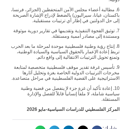
6. مطالبة أعضاء مجلس الأمن المتحفظين (الجزائر، فرنسا،
باكستان، غيانا، سيراليون) بالضغط لإدراج الإشارة الصريحة
إلى حل الدولتين في إطار أي ترتيبات مستقبلية.
7. توثيق الفجوة التنفيذية وتقديمها في تقارير دورية موثوقة
ومستندة إلى مصادر أممية ومستقلة.
8. إنتاج رؤية وطنية فلسطينية موحدة لمرحلة ما بعد الحرب
تربط إعادة الإعمار بالحقوق السياسية والسيادة الوطنية،
وتمنع تحويل الترتيبات الانتقالية إلى واقع دائم.
9. تأسيس غرفة تقدير موقف فلسطينية متخصصة لمتابعة
مخرجات الترتيبات الدولية الخاصة بغزة وتحليل آثارها
الاستراتيجية على القضية الفلسطينية في مراحل متصاعدة.
10. إعادة تأكيد أن غزة جزء لا ينفصل من قضية وطنية
سياسية شاملة، لا ملفاً إنسانياً قابلاً للفصل والإدارة
المستقلة.
المركز الفلسطيني للدراسات السياسية-مايو 2026
شارك: