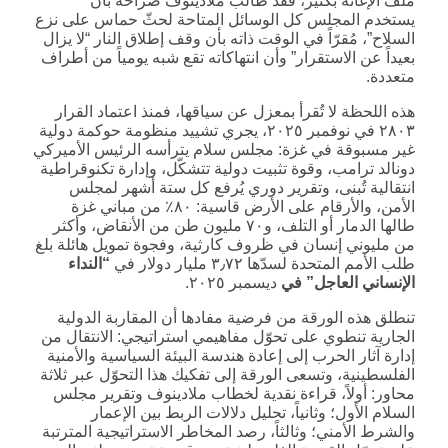
ملف الإغاثة بكثير، فقد طالب ملادينوف صراحةً بأن”
يستخدم المجلس كل الوسائل المتاحة لحثّ حماس على نزع
السلاح”، مُقرّاً في الوقت ذاته بأن وقف إطلاق النار “لا يزال
بعيداً عن الاستقرار” وأن انتهاكاته تقع شبه يومياً من أطراف
متعددة.
هذه اللحظة لا تُقرأ بمعزل عن سياقها، فمنذ اعتماد القرار
٢٨٠٣ في نوفمبر ٢٠٢٥، يجري تشييد منظومة حوكمة دولية
غير مسبوقة في غزة: مجلس سلام يترأسه الرئيس الأميركي
دونالد ترامب، وقوة تثبيت دولية تتشكّل، وإدارة تكنوقراطية
انتقالية تُبنى، وتقرير دوري يُرفع كل ستة أشهر لمجلس
الأمن، والأرقام على الأرض قاسية: ٨٠٪ من مباني غزة
طالها الدمار أو التلف، و٧٠ مليون طن من الأنقاض، وأكثر
من مليوني إنسان في ظروف كارثية، وفجوة تمويل هائلة بلغ
طلب الأمم المتحدة لسدّها ٣٫٧٢ مليار دولار في
“
النداء
الإنساني العاجل”
في
ديسمبر ٢٠٢٥.
تنطلق هذه الورقة من فرضية مفادها أن المقاربة الدولية
الجارية تنطوي على تحوّل مفاهيمي استراتيجي: الانتقال من
إدارة آثار الحرب إلى إعادة هندسة البيئة السياسية والأمنية
الفلسطينية، وتسعى الورقة إلى تفكيك هذا التحوّل عبر ثلاثة
محاور: أولاً، قراءة نقدية لخطاب ملادينوف وتقرير مجلس
السلام الأول؛ وثانياً، تحليل دلالات الربط بين الإعمار
والشرط الأمني؛ وثالثاً، رصد المخاطر الاستراتيجية المترتبة