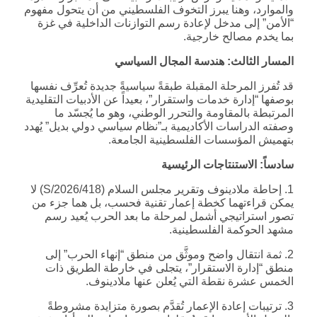
والموارد، وهنا يبرز التخوف الفلسطيني من أن يتحول مفهوم
“الأمن” إلى مدخل لإعادة رسم التوازنات الداخلية في غزة
بما يخدم مصالح خارجية.
المسار الثالث: هندسة المجال السياسي
قد تُفرز المرحلة المقبلة طبقةً سياسيةً جديدة تُعرِّف نفسها
بوصفها “إدارة خدمات واستقرار”، بعيداً عن الأدبيات التقليدية
المرتبطة بالمقاومة والتحرر الوطني، وهو ما يُجسّد ما
وصفته الدراسات الأكاديمية بـ”نظام سياسي دولي بديل” يُهدد
بتهميش المؤسسات الفلسطينية الجامعة.
سادساً: الاستنتاجات الرئيسية
1. إحاطة ملادينوف وتقرير مجلس السلام (S/2026/418) لا
يمكن قراءتهما كخطة إعمار تقنية فحسب، بل هما جزء من
تصور استراتيجي أشمل لمرحلة ما بعد الحرب يُعيد رسم
مشهد الحوكمة الفلسطينية.
2. ثمة انتقال واضح وموثَّق من منطق “إنهاء الحرب” إلى
منطق “إدارة الاستقرار”، يتجلى في خارطة الطريق ذات
الخمس عشرة نقطة التي يُعلن عنها ملادينوف.
3. ترتيبات إعادة الإعمار تُقدَّم بصورة متزايدة مشروطةً