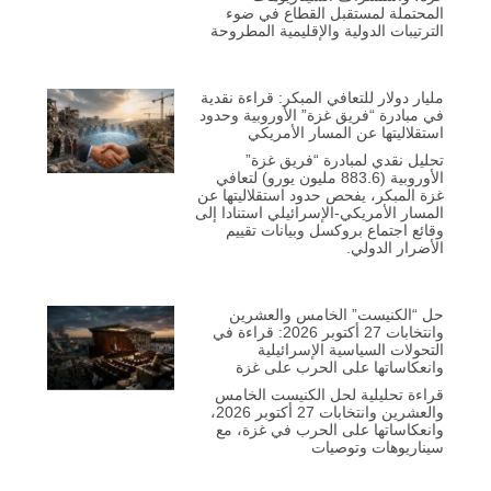
المحتملة لمستقبل القطاع في ضوء
الترتيبات الدولية والإقليمية المطروحة
مليار دولار للتعافي المبكر: قراءة نقدية
في مبادرة “فريق غزة” الأوروبية وحدود
استقلاليتها عن المسار الأمريكي
تحليل نقدي لمبادرة “فريق غزة”
الأوروبية (883.6 مليون يورو) لتعافي
غزة المبكر، يفحص حدود استقلاليتها عن
المسار الأمريكي-الإسرائيلي استنادا إلى
وقائع اجتماع بروكسل وبيانات تقييم
الأضرار الدولي.
حل “الكنيست” الخامس والعشرين
وانتخابات 27 أكتوبر 2026: قراءة في
التحولات السياسية الإسرائيلية
وانعكاساتها على الحرب على غزة
قراءة تحليلية لحل الكنيست الخامس
والعشرين وانتخابات 27 أكتوبر 2026،
وانعكاساتها على الحرب في غزة، مع
سيناريوهات وتوصيات