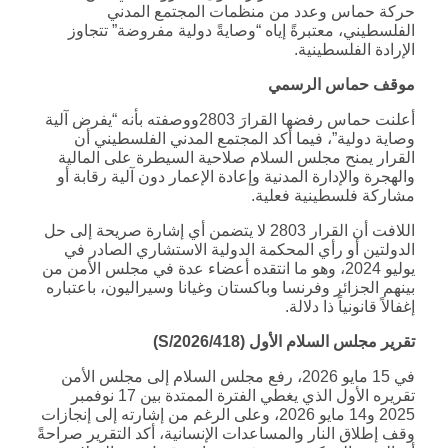
حركة حماس وعدد من منظمات المجتمع المدني
الفلسطيني، معتبرةً إياه “وصايةً دولية مفروضة” تتجاوز
الإرادة الفلسطينية.
موقف حماس الرسمي
أعلنت حماس رفضها القرارَ 2803ووصفته بأنه “يفرض آلية
وصاية دولية”، فيما أكد المجتمع المدني الفلسطيني أن
القرار يمنح مجلس السلام صلاحية السيطرة على المالية
والهجرة والإدارة المدنية وإعادة الإعمار دون آلية رقابة أو
مشاركة فلسطينية فعلية.
اللافت أن القرار 2803 لا يتضمن أي إشارة صريحة إلى حل
الدولتين أو رأي المحكمة الدولية الاستشاري الصادر في
يوليو 2024، وهو ما انتقده أعضاء عدة في مجلس الأمن من
بينهم الجزائر وفرنسا وباكستان وغيانا وسيراليون، باعتباره
إغفالاً قانونياً ذا دلالة.
تقرير مجلس السلام الأول (
S/2026/418
)
في 15 مايو 2026، رفع مجلس السلام إلى مجلس الأمن
تقريره الأول الذي يغطي الفترة الممتدة بين 17 نوفمبر
2025 و14 مايو 2026، وعلى الرغم من إشارته إلى إنجازات
وقف إطلاق النار والمساعدات الإنسانية، أكد التقرير صراحةً