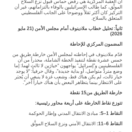
أن العقبة المركزية هي رفض حماس قبول نزع السلاح
الموثَّق، كما طالب الإسرائيليين بالوفاء بالتزاماتهم، غير أن
التركيز كان أكثر ثقلاً ووضوحاً على الجانب الفلسطيني
المتعلق بالسلاح.
ثانياً: تحليل خطاب ملادينوف أمام مجلس الأمن (21 مايو
2026)
المضمون المركزي للإحاطة
قدّم ملادينوف في إحاطته لمجلس الأمن خارطة طريق من
خمس عشرة نقطة لتنفيذ الخطة الشاملة، محذراً من أن
الفلسطينيين و”إسرائيل” يواجهون “خيارَين لا ثالث لهما: إما
وضع متردٍّ متواصل، أو بداية جديدة”، وقال حرفياً: “لا يوجد
خيار ثالث، لم يكن هناك قط، وشعب غزة لا ينبغي أن يُجبَر
على الانتظار بينما يتظاهر البعض بأن هناك خياراً آخر”.
خارطة الطريق من15 نقطة
تتوزع نقاط الخارطة على أربعة محاور رئيسية:
النقاط 1–5:
مبادئ الانتقال المدني وإطار الحوكمة
النقاط 6–11:
الانتقال الأمني ونزع السلاح الموثَّق