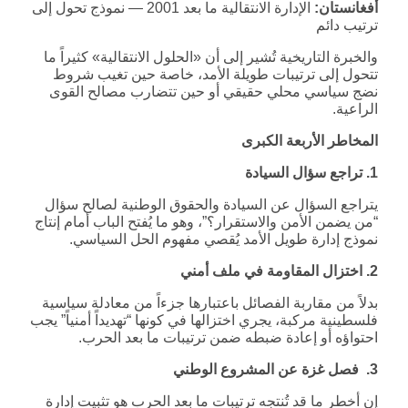
أفغانستان:
الإدارة الانتقالية ما بعد 2001 — نموذج تحول إلى
ترتيب دائم
والخبرة التاريخية تُشير إلى أن «الحلول الانتقالية» كثيراً ما
تتحول إلى ترتيبات طويلة الأمد، خاصة حين تغيب شروط
نضج سياسي محلي حقيقي أو حين تتضارب مصالح القوى
الراعية.
المخاطر الأربعة الكبرى
1. تراجع سؤال السيادة
يتراجع السؤال عن السيادة والحقوق الوطنية لصالح سؤال
“من يضمن الأمن والاستقرار؟”، وهو ما يُفتح الباب أمام إنتاج
نموذج إدارة طويل الأمد يُقصي مفهوم الحل السياسي.
2. اختزال المقاومة في ملف أمني
بدلاً من مقاربة الفصائل باعتبارها جزءاً من معادلة سياسية
فلسطينية مركبة، يجري اختزالها في كونها “تهديداً أمنياً” يجب
احتواؤه أو إعادة ضبطه ضمن ترتيبات ما بعد الحرب.
3. فصل غزة عن المشروع الوطني
إن أخطر ما قد تُنتجه ترتيبات ما بعد الحرب هو تثبيت إدارة