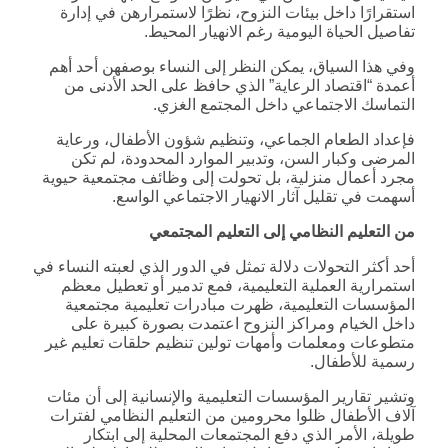
استقرارًا داخل بيئات النزوح، نظرًا لاستمرارهن في إدارة
تفاصيل الحياة اليومية رغم الانهيار المحيط.
وفي هذا السياق، يمكن النظر إلى النساء بوصفهن أحد أهم
أعمدة “اقتصاد الرعاية” الذي حافظ على الحد الأدنى من
التماسك الاجتماعي داخل المجتمع الغزي.
فإعداد الطعام الجماعي، وتنظيم شؤون الأطفال، ورعاية
المرضى وكبار السن، وتدبير الموارد المحدودة، لم تكن
مجرد أعمال منزلية، بل تحولت إلى وظائف مجتمعية حيوية
أسهمت في تقليل آثار الانهيار الاجتماعي الواسع.
من التعليم النظامي إلى التعليم المجتمعي
أحد أكثر التحولات دلالة تمثل في الدور الذي لعبته النساء في
استمرارية العملية التعليمية، فمع تدمير أو تعطيل معظم
المؤسسات التعليمية، ظهرت مبادرات تعليمية مجتمعية
داخل الخيام ومراكز النزوح اعتمدت بصورة كبيرة على
متطوعات ومعلمات وأمهات تولين تنظيم حلقات تعليم غير
رسمية للأطفال.
وتشير تقارير المؤسسات التعليمية والإنسانية إلى أن مئات
آلاف الأطفال ظلوا محرومين من التعليم النظامي لفترات
طويلة، الأمر الذي دفع المجتمعات المحلية إلى ابتكار