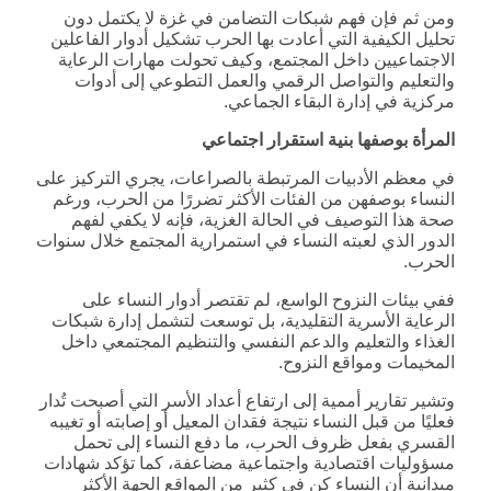
ومن ثم فإن فهم شبكات التضامن في غزة لا يكتمل دون
تحليل الكيفية التي أعادت بها الحرب تشكيل أدوار الفاعلين
الاجتماعيين داخل المجتمع، وكيف تحولت مهارات الرعاية
والتعليم والتواصل الرقمي والعمل التطوعي إلى أدوات
مركزية في إدارة البقاء الجماعي.
المرأة بوصفها بنية استقرار اجتماعي
في معظم الأدبيات المرتبطة بالصراعات، يجري التركيز على
النساء بوصفهن من الفئات الأكثر تضررًا من الحرب، ورغم
صحة هذا التوصيف في الحالة الغزية، فإنه لا يكفي لفهم
الدور الذي لعبته النساء في استمرارية المجتمع خلال سنوات
الحرب.
ففي بيئات النزوح الواسع، لم تقتصر أدوار النساء على
الرعاية الأسرية التقليدية، بل توسعت لتشمل إدارة شبكات
الغذاء والتعليم والدعم النفسي والتنظيم المجتمعي داخل
المخيمات ومواقع النزوح.
وتشير تقارير أممية إلى ارتفاع أعداد الأسر التي أصبحت تُدار
فعليًا من قبل النساء نتيجة فقدان المعيل أو إصابته أو تغيبه
القسري بفعل ظروف الحرب، ما دفع النساء إلى تحمل
مسؤوليات اقتصادية واجتماعية مضاعفة، كما تؤكد شهادات
ميدانية أن النساء كن في كثير من المواقع الجهة الأكثر