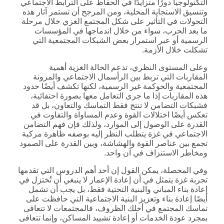
التكنولوجيا دورًا متزايدًا في الحفاظ على الترابط الاجتماعي
وتنسيق الاستجابة المحلية، ومن المرجح أن تستمر آثار هذه
التحولات في التأثير على شكل المجتمع الغزي خلال مرحلة
ما بعد الحرب، سواء من خلال اندماجها في المؤسسات
الرسمية أو عبر استمرار بعض الشبكات المجتمعية التي
تشكلت خلال الأزمة.
وعلى المستوى النظري، تدعم الحالة الغزية أهمية
المقاربات التي تربط بين الرأسمال الاجتماعي والمرونة
المجتمعية والحوكمة غير الرسمية، لكنها تكشف أيضًا حدود
هذه المقاربات إذا ما جرى التعامل معها بصورة احتفائية،
فشبكات التضامن لا تنتج فقط التماسك والتعاون، بل قد
تعكس أيضًا اختلالات القوة وعدم المساواة والتفاوت في
القدرة على الوصول إلى الموارد، ولذلك فإن فهم التضامن
الاجتماعي في غزة يتطلب النظر إليه بوصفه ظاهرة مركبة
تجمع بين عناصر القوة والهشاشة، وبين القدرة على الصمود
ومخاطر الاستنزاف في آن واحد.
وفي المحصلة، يمكن القول إن أحد أهم الدروس التي تقدمها
تجربة غزة يتمثل في أن إعادة الإعمار لا ينبغي أن تُختزل في
إعادة بناء المباني والبنية التحتية فقط، بل يجب أن تشمل
أيضًا إعادة بناء وتعزيز البنية الاجتماعية التي حافظت على
تماسك المجتمع في أحلك الظروف، فالمجتمعات لا تتعافى
بمجرد عودة الخدمات أو إعادة تشييد المساكن، وإنما تتعافى