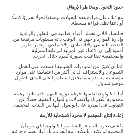
حدود التحول ومخاطر الإرهاق
مع ذلك، فإن قراءة هذه التحولات بوصفها تحولًا تحرريًا كاملًا
أو دائمًا تظل قراءة مبسطة.
فالنساء اللاتي تحملن أعباء إضافية في التعليم والرعاية
وإدارة الموارد واجهن في الوقت ذاته مستويات مرتفعة من
الضغط النفسي والاقتصادي والاجتماعي. وتشير تقارير
أممية إلى أن الأعباء غير المرئية للرعاية المنزلية
والمجتمعية تضاعفت بصورة كبيرة خلال الحرب.
كما أن كثيرًا من المبادرات الشبابية اعتمدت على العمل
التطوعي والاستنزاف الذاتي أكثر من اعتمادها على موارد
مؤسسية مستقرة، ما يجعل استدامتها على المدى الطويل
موضع تساؤل.
أما التكنولوجيا نفسها، فرغم دورها المهم، فقد ظلت رهينة
محدودية الكهرباء والاتصالات والموارد التقنية، فضلًا عن
التفاوت في القدرة على الوصول إليها بين الفئات المختلفة.
إعادة إنتاج المجتمع لا مجرد الاستجابة للأزمة
تكشف تجربة النساء والشباب والتكنولوجيا في غزة أن
المجتمع لم يكتفِ بالتكيف مع الحرب، بل أعاد بصورة جزئية