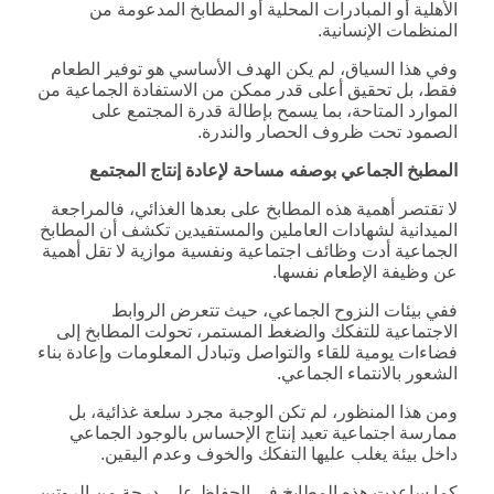
الأهلية أو المبادرات المحلية أو المطابخ المدعومة من
المنظمات الإنسانية.
وفي هذا السياق، لم يكن الهدف الأساسي هو توفير الطعام
فقط، بل تحقيق أعلى قدر ممكن من الاستفادة الجماعية من
الموارد المتاحة، بما يسمح بإطالة قدرة المجتمع على
الصمود تحت ظروف الحصار والندرة.
المطبخ الجماعي بوصفه مساحة لإعادة إنتاج المجتمع
لا تقتصر أهمية هذه المطابخ على بعدها الغذائي، فالمراجعة
الميدانية لشهادات العاملين والمستفيدين تكشف أن المطابخ
الجماعية أدت وظائف اجتماعية ونفسية موازية لا تقل أهمية
عن وظيفة الإطعام نفسها.
ففي بيئات النزوح الجماعي، حيث تتعرض الروابط
الاجتماعية للتفكك والضغط المستمر، تحولت المطابخ إلى
فضاءات يومية للقاء والتواصل وتبادل المعلومات وإعادة بناء
الشعور بالانتماء الجماعي.
ومن هذا المنظور، لم تكن الوجبة مجرد سلعة غذائية، بل
ممارسة اجتماعية تعيد إنتاج الإحساس بالوجود الجماعي
داخل بيئة يغلب عليها التفكك والخوف وعدم اليقين.
كما ساعدت هذه المطابخ في الحفاظ على درجة من الروتين