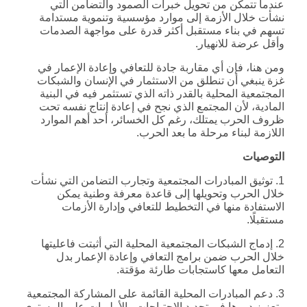
عندما تتمكن من تحويل خبرات الصمود والتضامن التي
نشأت خلال الأزمة إلى موارد مؤسسية وتنموية مستدامة
تسهم في بناء مستقبل أكثر قدرة على مواجهة الصدمات
وأقل عرضة للانهيار.
ومن هنا، فإن أي مقاربة جادة للتعافي وإعادة الإعمار في
غزة ينبغي أن تنطلق من الاستثمار في الإنسان والشبكات
المجتمعية المحلية بالقدر ذاته الذي تستثمر فيه في البنية
المادية، لأن المجتمع الذي نجح في إعادة إنتاج نفسه تحت
ظروف الحرب يمتلك، رغم كل الخسائر، أحد أهم الموارد
اللازمة لبناء مرحلة ما بعد الحرب.
التوصيات
1. توثيق المبادرات المجتمعية وتجارب التضامن التي نشأت
خلال الحرب وتحويلها إلى قاعدة معرفة وطنية يمكن
الاستفادة منها في التخطيط للتعافي وإدارة الأزمات
مستقبلًا.
2. إدماج الشبكات المجتمعية المحلية التي أثبتت فاعليتها
خلال الحرب ضمن برامج التعافي وإعادة الإعمار بدل
التعامل معها كاستجابات طارئة مؤقتة.
3. دعم المبادرات المحلية القائمة على المشاركة المجتمعية
وتعزيز دورها في تحديد الاحتياجات والأولويات على المستوى