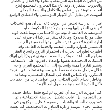
من الخبرات الجماعية المرتبطة باللجوء والاحتلال والحصار
والحروب المتكررة، وقد أتاح هذا المخزون للمجتمع إنتاج
أنماط متنوعة من التعاون والتكافل والتنسيق المحلي
أسهمت في تقليل آثار الانهيار المؤسسي والاقتصادي الواسع.
غير أن الدراسة تخلص في الوقت ذاته إلى أن هذه الشبكات
لا ينبغي النظر إليها بوصفها بديلًا دائمًا للحكومات أو
للمؤسسات العامة، فالتضامن الاجتماعي، مهما بلغت قوته،
يظل موردًا محدودًا وقابلًا للاستنزاف، كما أن قدرته على
إدارة الندرة لا تعني قدرته على إنهائها أو تعويض الغياب
المستمر للموارد والبنى التحتية والخدمات العامة، وقد
أظهرت تطورات الحرب أن استمرار النزوح واتساع الفقر
وتراجع المساعدات وتكرار الصدمات يؤدي تدريجيًا إلى إنهاك
الشبكات المجتمعية نفسها وإضعاف قدرتها على الاستجابة،
وتشير تقارير أممية وإنسانية إلى أن المجتمع الغزي واجه
خلال مراحل متعددة ضغوطًا غير مسبوقة تمثلت في النزوح
المتكرر، والانكماش الحاد في المجال المعيشي، وتصاعد
مخاطر انعدام الأمن الغذائي، وهي عوامل تزيد من احتمالات
تآكل القدرة التضامنية مع طول أمد الأزمة.
كما أظهرت الدراسة أن الحرب لم تُنتج فقط أنماطًا جديدة
من التضامن، بل أعادت تشكيل الخريطة الاجتماعية ذاتها،
فقد برزت النساء والشباب بوصفهم فاعلين مركزيين في
تنظيم الحياة اليومية وإدارة المبادرات المجتمعية، كما لعبت