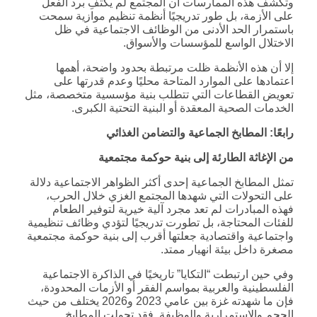
وتكشف هذه الممارسات أن المجتمع لم يكتفِ برد الفعل
على الأزمة، بل طور تدريجيًا أنظمة تنظيم موازية سمحت
باستمرار الحد الأدنى من الوظائف الاجتماعية في ظل
الاختلال الواسع للمؤسسات والأسواق.
إلا أن هذه الأنظمة ظلت مرتبطة بحدود واضحة، أهمها
اعتمادها على الموارد المتاحة محليًا وعدم قدرتها على
تعويض القطاعات التي تتطلب بنية مؤسسية متخصصة، مثل
الخدمات الصحية المعقدة أو البنية التحتية الكبرى.
رابعًا: المطابخ الجماعية والتضامن الغذائي
من الإغاثة الطارئة إلى بنية حوكمة مجتمعية
تمثل المطابخ الجماعية إحدى أكثر الظواهر الاجتماعية دلالة
على التحولات التي شهدها المجتمع الغزي خلال الحرب،
فهذه المبادرات لم تعد مجرد آلية خيرية لتوفير الطعام
للفئات المحتاجة، بل تطورت تدريجيًا لتؤدي وظائف تنظيمية
واجتماعية واقتصادية جعلتها أقرب إلى بنية حوكمة مجتمعية
مصغرة داخل بيئة انهيار ممتد.
وفي حين ارتبطت “التكايا” تاريخيًا في الذاكرة الاجتماعية
الفلسطينية والعربية بمواسم الفقر أو الأزمات المحدودة،
فإن ما شهدته غزة بين عامي 2023 و2026 يختلف من حيث
الحجم والاستمرارية والوظيفة. فقد تحولت المطابخ