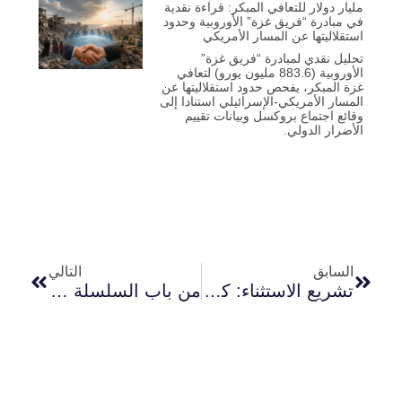
مليار دولار للتعافي المبكر: قراءة نقدية
في مبادرة “فريق غزة” الأوروبية وحدود
استقلاليتها عن المسار الأمريكي
تحليل نقدي لمبادرة “فريق غزة”
الأوروبية (883.6 مليون يورو) لتعافي
غزة المبكر، يفحص حدود استقلاليتها عن
المسار الأمريكي-الإسرائيلي استنادا إلى
وقائع اجتماع بروكسل وبيانات تقييم
الأضرار الدولي.
السابق
التالي
تشريع الاستثناء: كيف يُعيد الكيان الإسرائيلي تفكيك الحماية القانونية للأسرى الفلسطينيين بعد 7 أكتوبر
من باب السلسلة إلى الخان الأحمر..إعادة هندسة محيط القدس