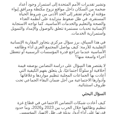
وتشير تقديرات الأمم المتحدة إلى استمرار وجود أعداد
ضخمة من السكان داخل مواقع نزوح مكتظة ومرافق إيواء
مؤقتة أو خيام تفتقر إلى الحد الأدنى من شروط الحياة
المستقرة، في ظل ضغوط متزايدة على أنظمة الغذاء
والصحة والتعليم والخدمات الأساسية، كما تواجه الاستجابة
الإنسانية تحديات مستمرة تتعلق بالوصول والإمداد والتمويل
واستمرارية الخدمات.
في هذا السياق، برز سؤال مركزي يتجاوز المقاربة الإنسانية
التقليدية للأزمة: كيف يواصل المجتمع الغزي أداء وظائفه
الأساسية عندما تتراجع قدرة المؤسسات الرسمية أو تتعطل
أجزاء واسعة منها؟
لا يقتصر هذا السؤال على دراسة التضامن بوصفه قيمة
أخلاقية أو سلوكًا اجتماعيًا، بل يتعلق بفهم الكيفية التي
أعادت بها الجماعات المحلية تنظيم مواردها وعلاقاتها
وأدوارها الاجتماعية من أجل ضمان البقاء الجماعي تحت
ظروف استثنائية.
السؤال البحثي
كيف أعادت شبكات التضامن الاجتماعي في قطاع غزة
تنظيم وظائفها خلال الحرب بين 2023 و2026، وما حدود
قدرتها على أداء أدوار بديلة في ظل الانهيار المؤسسي