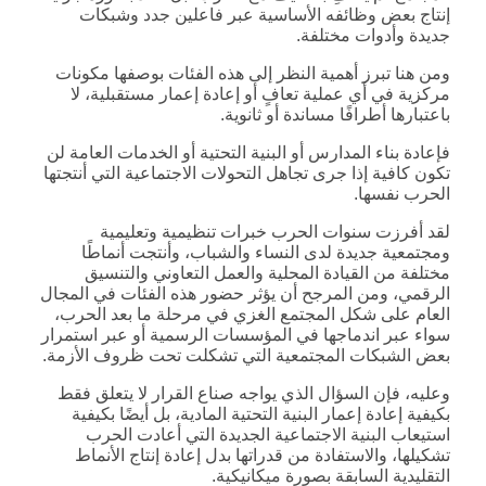
إنتاج بعض وظائفه الأساسية عبر فاعلين جدد وشبكات
جديدة وأدوات مختلفة.
ومن هنا تبرز أهمية النظر إلى هذه الفئات بوصفها مكونات
مركزية في أي عملية تعافٍ أو إعادة إعمار مستقبلية، لا
باعتبارها أطرافًا مساندة أو ثانوية.
فإعادة بناء المدارس أو البنية التحتية أو الخدمات العامة لن
تكون كافية إذا جرى تجاهل التحولات الاجتماعية التي أنتجتها
الحرب نفسها.
لقد أفرزت سنوات الحرب خبرات تنظيمية وتعليمية
ومجتمعية جديدة لدى النساء والشباب، وأنتجت أنماطًا
مختلفة من القيادة المحلية والعمل التعاوني والتنسيق
الرقمي، ومن المرجح أن يؤثر حضور هذه الفئات في المجال
العام على شكل المجتمع الغزي في مرحلة ما بعد الحرب،
سواء عبر اندماجها في المؤسسات الرسمية أو عبر استمرار
بعض الشبكات المجتمعية التي تشكلت تحت ظروف الأزمة.
وعليه، فإن السؤال الذي يواجه صناع القرار لا يتعلق فقط
بكيفية إعادة إعمار البنية التحتية المادية، بل أيضًا بكيفية
استيعاب البنية الاجتماعية الجديدة التي أعادت الحرب
تشكيلها، والاستفادة من قدراتها بدل إعادة إنتاج الأنماط
التقليدية السابقة بصورة ميكانيكية.