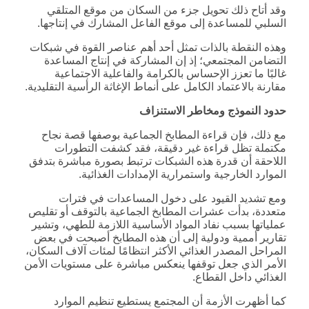
وقد أتاح ذلك تحويل جزء من السكان من موقع المتلقي
السلبي للمساعدة إلى موقع الفاعل المشارك في إنتاجها.
وهذه النقطة بالذات تمثل أحد أهم عناصر القوة في شبكات
التضامن المجتمعي؛ إذ إن المشاركة في إنتاج المساعدة
غالبًا ما تعزز الإحساس بالكرامة والفاعلية الاجتماعية
مقارنة بالاعتماد الكامل على أنماط الإغاثة الرأسية التقليدية.
حدود النموذج ومخاطر الاستنزاف
مع ذلك، فإن قراءة المطابخ الجماعية بوصفها قصة نجاح
مكتملة تظل قراءة غير دقيقة، فقد كشفت التطورات
اللاحقة أن قدرة هذه الشبكات ترتبط بصورة مباشرة بتدفق
الموارد الخارجية واستمرارية الإمدادات الغذائية.
ومع تشديد القيود على دخول المساعدات في فترات
متعددة، بدأت عشرات المطابخ الجماعية بالتوقف أو تقليص
عملياتها بسبب نفاد المواد الأساسية اللازمة للطهي، وتشير
تقارير أممية ودولية إلى أن هذه المطابخ أصبحت في بعض
المراحل المصدر الغذائي الأكثر انتظامًا لمئات آلاف السكان،
الأمر الذي جعل توقفها ينعكس مباشرة على مستويات الأمن
الغذائي داخل القطاع.
كما أظهرت الأزمة أن المجتمع يستطيع تنظيم الموارد