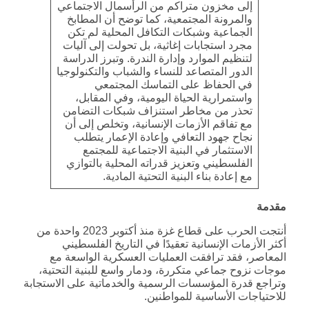
إلى مخزون متراكم من الرأسمال الاجتماعي
والمرونة المجتمعية، كما توضح أن المطابخ
الجماعية وشبكات التكافل المحلية لم تكن
مجرد استجابات إغاثية، بل تحولت إلى آليات
لتنظيم الموارد وإدارة الندرة. وتبرز الدراسة
الدور المتصاعد للنساء والشباب والتكنولوجيا
في الحفاظ على التماسك المجتمعي
واستمرارية الحياة اليومية، وفي المقابل،
تحذر من مخاطر استنزاف شبكات التضامن
مع تفاقم الأزمات الإنسانية، وتخلص إلى أن
نجاح جهود التعافي وإعادة الإعمار يتطلب
الاستثمار في البنية الاجتماعية للمجتمع
الفلسطيني وتعزيز قدراته المحلية بالتوازي
مع إعادة بناء البنية التحتية المادية.
مقدمة
أنتجت الحرب على قطاع غزة منذ أكتوبر 2023 واحدة من
أكثر الأزمات الإنسانية تعقيدًا في التاريخ الفلسطيني
المعاصر، فقد ترافقت العمليات العسكرية الواسعة مع
موجات نزوح جماعي متكررة، ودمار واسع للبنية التحتية،
وتراجع قدرة المؤسسات الرسمية والخدماتية على الاستجابة
للاحتياجات الأساسية للمواطنين.