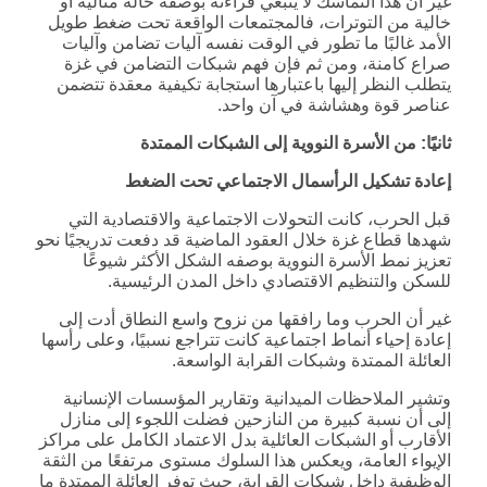
غير أن هذا التماسك لا ينبغي قراءته بوصفه حالة مثالية أو
خالية من التوترات، فالمجتمعات الواقعة تحت ضغط طويل
الأمد غالبًا ما تطور في الوقت نفسه آليات تضامن وآليات
صراع كامنة، ومن ثم فإن فهم شبكات التضامن في غزة
يتطلب النظر إليها باعتبارها استجابة تكيفية معقدة تتضمن
عناصر قوة وهشاشة في آن واحد.
ثانيًا: من الأسرة النووية إلى الشبكات الممتدة
إعادة تشكيل الرأسمال الاجتماعي تحت الضغط
قبل الحرب، كانت التحولات الاجتماعية والاقتصادية التي
شهدها قطاع غزة خلال العقود الماضية قد دفعت تدريجيًا نحو
تعزيز نمط الأسرة النووية بوصفه الشكل الأكثر شيوعًا
للسكن والتنظيم الاقتصادي داخل المدن الرئيسية.
غير أن الحرب وما رافقها من نزوح واسع النطاق أدت إلى
إعادة إحياء أنماط اجتماعية كانت تتراجع نسبيًا، وعلى رأسها
العائلة الممتدة وشبكات القرابة الواسعة.
وتشير الملاحظات الميدانية وتقارير المؤسسات الإنسانية
إلى أن نسبة كبيرة من النازحين فضلت اللجوء إلى منازل
الأقارب أو الشبكات العائلية بدل الاعتماد الكامل على مراكز
الإيواء العامة، ويعكس هذا السلوك مستوى مرتفعًا من الثقة
الوظيفية داخل شبكات القرابة، حيث توفر العائلة الممتدة ما