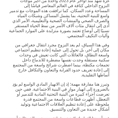
غزة شهد منذ أواخر عام 2023 واحدة من أكبر موجات
النزوح الداخلي كثافة في العالم المعاصر قياسًا إلى
المساحة وعدد السكان، كما ترافقت هذه الموجات مع تدمير
واسع للبنية التحتية، بما يشمل المساكن وشبكات المياه
والصرف الصحي والمنشآت الصحية والتعليمية، الأمر الذي
أدى إلى انتقال مئات آلاف الأسر من نمط الحياة المستقر
نسبيًا إلى أوضاع تعتمد بصورة متزايدة على الموارد الجماعية
وآليات التكيف المجتمعي.
وفي هذا السياق، لم يعد النزوح مجرد انتقال جغرافي من
مكان إلى آخر، بل تحول إلى عملية إعادة تنظيم اجتماعي
واسعة النطاق، فالعائلات التي كانت تعيش في وحدات
سكنية مستقلة وجدت نفسها مضطرة للاندماج داخل
تجمعات مكتظة، بينما اضطرت شرائح واسعة من المجتمع
إلى إعادة تعريف حدود القرابة والتعاون والتكافل خارج
أنماطها التقليدية.
وتبرز هنا مفارقة مهمة؛ إذ إن الانهيار المادي الواسع لم يؤدِ
بالضرورة إلى انهيار موازٍ في البنية الاجتماعية. ففي حين
تعرضت أجزاء كبيرة من البنية التحتية المادية للتدمير أو
التعطل، أظهرت قطاعات واسعة من المجتمع قدرة
ملحوظة على إعادة تنظيم العلاقات الاجتماعية وتوليد
أشكال جديدة من التعاون والتنسيق.