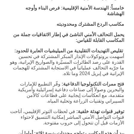
خامساً: الهندسة الأمنية الإقليمية: فرص البناء وأوجه
الهشاشة
مكاسب الردع المشترك ومحدوديته
يحمل التحالف الأمني الناشئ في إطار الاتفاقيات جملة من
المكاسب القابلة للقياس:
تقليص التهديدات التقليدية من الميليشيات العابرة للحدود:
أسهمت بروتوكولات الإنذار المبكر المشتركة في تحسين
القدرة على رصد الطائرات المسيّرة والصواريخ الإيرانية، وهو
ما جرّبه التحالف عملياتياً في الاستجابة المشتركة للهجمات
الإيرانية في إبريل 2024 وما تلاه.
فتح ممرات التكنولوجيا الدفاعية:
وفّر التطبيع للإمارات
والبحرين وصولاً إلى صناعات دفاعية إسرائيلية وأمريكية
متقدمة، مع انعكاسات إيجابية على قطاعات كالأمن
السيبراني وتقنيات الزراعة وتحلية المياه.
توفير قنوات تهدئة خلفية:
في لحظات التوتر الإقليمي، أتاحت
قنوات التواصل الأمني المباشر إمكانية التنسيق لاحتواء
الأزمات قبل أن تتحول إلى حروب مفتوحة.
بيد أن هذه المكاسب تواجه محددات بنيوية ثلاثة: أولها
أن