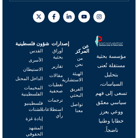
إصدارات
شؤون فلسطينية
عن
أوراق
القدس
المركز
مؤسسة بحثية
بحثية
من
الأسرى
نحن
مستقلة تُعنى
تقارير
الاستيطان
الهيئة
بتحليل
مقالات
الداخل المحتل
الاستشارية
السياسات،
تغطيات
المخيمات
الفريق
صحفية
تسعى إلى فهم
الفلسطينية
البحثي
ترجمات
سياسي معمّق
فلسطينيو
تواصل
استطلاعات
الشتات
معنا
ووعي يعزز
رأي
إبادة غزة
خطابا وطنيا
المشهد
ناضجاً.
الحقوقي