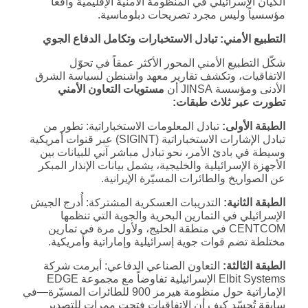
الكيان الإسرائيلي في المنظومة الأمنية الإقليمية واقعاً
مؤسسياً وليس مجرد تصريحات دبلوماسية.
التطبيع الأمني: تبادل الاستخبارات وتكامل الدفاع الجوي
شكّل التطبيع الأمني المحور الأكثر عمقاً في تحوّل
الاتفاقيات، وتكشف تقارير معهد واشنطن لسياسة الشرق
الأدنى ومؤسسة JINSA أن
مستويات التعاون الأمني
تطورت عبر ثلاث طبقات:
الطبقة الأولى:
تبادل المعلومات الاستخباراتية: تطور من
تبادل الإشارات الاستخباراتية (SIGINT) عبر قنوات أمريكية
وسيطة في بادئ الأمر، نحو تبادل مباشر آني للبيانات بين
الأجهزة الإسرائيلية والخليجية، يشمل بيانات الإنذار المبكر
عن الصواريخ والطائرات المسيّرة الإيرانية.
الطبقة الثانية:
التدريبات العسكرية المشتركة: أُدرج الجيش
الإسرائيلي في التمارين البحرية والجوية التي تنظمها
CENTCOM في منطقة الخليج، ولأول مرة في تمارين
مختلطة تضم قوات جوية إسرائيلية وإماراتية وأمريكية.
الطبقة الثالثة:
التعاون الصناعي الدفاعي: أبرمت شركة
Elbit Systems الإسرائيلية تفاوضاً مع مجموعة EDGE
الإماراتية حول منظومة هيرمز 900 للطائرات المسيّرة—في
سابقة تُجسّد كيف أن الاتفاقيات فتحت ممرات للتصدير