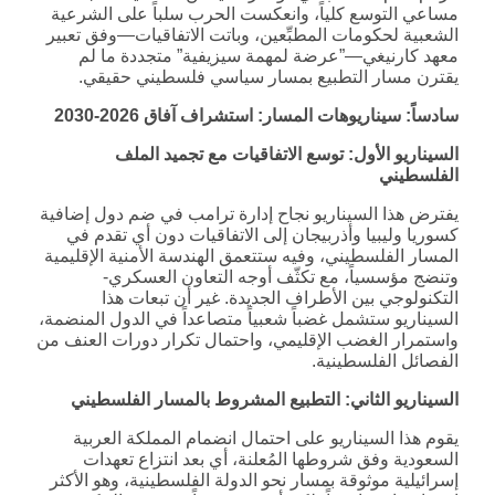
مساعي التوسع كلياً، وانعكست الحرب سلباً على الشرعية
الشعبية لحكومات المطبِّعين، وباتت الاتفاقيات—وفق تعبير
معهد كارنيغي—”عرضة لمهمة سيزيفية” متجددة ما لم
يقترن مسار التطبيع بمسار سياسي فلسطيني حقيقي.
سادساً: سيناريوهات المسار: استشراف آفاق 2026-2030
السيناريو الأول: توسع الاتفاقيات مع تجميد الملف
الفلسطيني
يفترض هذا السيناريو نجاح إدارة ترامب في ضم دول إضافية
كسوريا وليبيا وأذربيجان إلى الاتفاقيات دون أي تقدم في
المسار الفلسطيني، وفيه ستتعمق الهندسة الأمنية الإقليمية
وتنضج مؤسسياً، مع تكثّف أوجه التعاون العسكري-
التكنولوجي بين الأطراف الجديدة. غير أن تبعات هذا
السيناريو ستشمل غضباً شعبياً متصاعداً في الدول المنضمة،
واستمرار الغضب الإقليمي، واحتمال تكرار دورات العنف من
الفصائل الفلسطينية.
السيناريو الثاني: التطبيع المشروط بالمسار الفلسطيني
يقوم هذا السيناريو على احتمال انضمام المملكة العربية
السعودية وفق شروطها المُعلنة، أي بعد انتزاع تعهدات
إسرائيلية موثوقة بمسار نحو الدولة الفلسطينية، وهو الأكثر