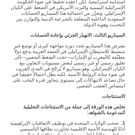
استدامة استراتيجياً، لكن أعقده تحقيقاً في ضوء الحكومة
الإسرائيلية اليمينية والتردد الأمريكي في الضغط على الكيان
الإسرائيلي، وتعزّز من احتمالية هذا السيناريو الحسابات
السعودية الداخلية المتعلقة بالشرعية الدينية والتوازن بين
التحديث وهوية الدولة.
السيناريو الثالث: الانهيار الجزئي وإعادة الحسابات
يفترض هذا السيناريو تجدد دورة مواجهة كبرى أو توسع غير
منضبط للاستيطان الإسرائيلي في الضفة الغربية يدفع دولاً
مطبِّعة كالمغرب أو الإمارات—تحت الضغط الشعبي—إلى
تعليق رسمي أو غير رسمي لبعض مستويات التعاون مع
الكيان الإسرائيلي، وهو سيناريو لا يُرجَّح في المدى القريب
في ضوء متانة الروابط الأمنية، لكنه يظل احتمالاً حقيقياً في
حال تصاعد الانتهاكات إلى مستوى يتجاوز قدرة النخب على
امتصاص الغضب الشعبي.
الاستنتاجات
تخلص هذه الورقة إلى جملة من الاستنتاجات التحليلية
المدعومة بالشواهد:
1.
نجحت الولايات المتحدة في توظيف الاتفاقيات الإبراهيمية
أداةً للهندسة الأمنية الإقليمية تجاوزت نطاقها التأسيسي
بمراحل، محوِّلةً إياها من بنية دبلوماسية-اقتصادية إلى