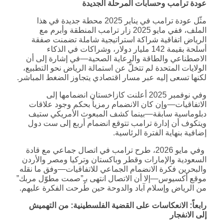
عودة ترامب وحسابات المرحلة الجديدة
مثّل عودة ترامب في يناير 2025 محطة جديدة في هذا
الملف، ففي مايو 2025 زار ترامب المنطقة وأبرم مع
الرياض اتفاقية شراكة استراتيجية شاملة تضمنت صفقة
أسلحة بقيمة 142 مليار دولار، وشراكات في الذكاء
الاصطناعي والطاقة والرعاية الصحية—في إشارة إلى أن
الولايات المتحدة لم تتخلَّ عن استمالة الرياض نحو التطبيع،
لكنها تسعى إليه عبر مسار اقتصادي يتجاوز الضغط المباشر.
وفي نوفمبر 2025 أعلنت كازاخستان انضمامها إلى
الاتفاقيات—وإن كان الانضمام رمزياً بحكم وجود علاقات
دبلوماسية سابقة—بينما كشف المبعوث الأمريكي ستيف
ويتكوف أن إدارة ترامب تتوقع انضمام أربع إلى ست دول
إضافية بنهاية الفترة الرئاسية.
وفي مايو 2026، طرح ترامب في اتصال جماعي مع قادة
السعودية والإمارات وقطر وباكستان وتركيا ومصر والأردن
والبحرين فكرة الانضمام الجماعي للاتفاقيات—وفق ما نقله
موقع أكسيوس—إلا أن الاتصال انتهى بـ”صمت مطوّل مربك”
من الرياض وإسلام آباد والدوحة حين طُرحت الفكرة عليهم.
رابعاً: الانعكاسات على القضية الفلسطينية: من التهميش
إلى الانفجار