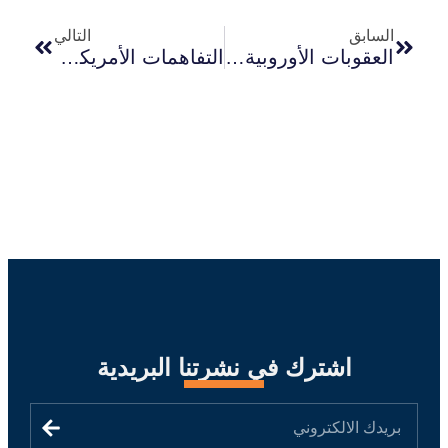
السابق
التالي
العقوبات الأوروبية وإعادة تشكيل النظام السياسي الفلسطيني ..دراسة حالة: العقوبات الأوروبية على قيادات حركة حماس (2024–2026)
التفاهمات الأمريكية–الإيرانية وإعادة تشكيل معادلة الردع الإقليمي: قراءة تحليلية في الموقف الإسرائيلي
اشترك في نشرتنا البريدية