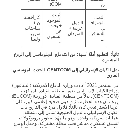
COM)
ن
تثبيت
التمدد
كازاخستا
الموجود
الجغراف
4 دول
ن +
+ بحث
ي
عربية +
مباحثات
عن
للاتفاقيا
السودان
سوريا
السعودي
ت
وليبيا
ة
ثانياً: التطبيع أداةً أمنية: من الاندماج الدبلوماسي إلى الردع
المشترك
نقل الكيان الإسرائيلي إلى
CENTCOM
: الحدث المؤسسي
الفارق
في سبتمبر 2021 أعادت وزارة الدفاع الأمريكية (البنتاغون)
إدراج الكيان الإسرائيلي ضمن منطقة القيادة المركزية
(CENTCOM)، بدلاً من منطقة القيادة الأوروبية (EUCOM)،
ورغم أن هذه الخطوة مرّت دون ضجيج إعلامي كبير، فإن
أثرها الاستراتيجي كان بالغاً: فلأول مرة في التاريخ بات
الكيان الإسرائيلي والدول الخليجية تنتمي إلى منطقة
عمليات أمريكية واحدة، وهو ما مهّد لتطوير بروتوكولات
تنسيق عسكري مباشر تحت مظلة مشتركة، وجعل اندماج