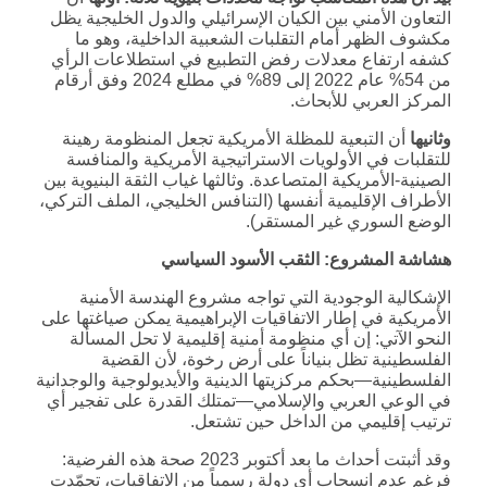
التعاون الأمني بين الكيان الإسرائيلي والدول الخليجية يظل
مكشوف الظهر أمام التقلبات الشعبية الداخلية، وهو ما
كشفه ارتفاع معدلات رفض التطبيع في استطلاعات الرأي
من 54% عام 2022 إلى 89% في مطلع 2024 وفق أرقام
المركز العربي للأبحاث.
وثانيها
أن التبعية للمظلة الأمريكية تجعل المنظومة رهينة
للتقلبات في الأولويات الاستراتيجية الأمريكية والمنافسة
الصينية-الأمريكية المتصاعدة. وثالثها غياب الثقة البنيوية بين
الأطراف الإقليمية أنفسها (التنافس الخليجي، الملف التركي،
الوضع السوري غير المستقر).
هشاشة المشروع: الثقب الأسود السياسي
الإشكالية الوجودية التي تواجه مشروع الهندسة الأمنية
الأمريكية في إطار الاتفاقيات الإبراهيمية يمكن صياغتها على
النحو الآتي: إن أي منظومة أمنية إقليمية لا تحل المسألة
الفلسطينية تظل بنياناً على أرض رخوة، لأن القضية
الفلسطينية—بحكم مركزيتها الدينية والأيديولوجية والوجدانية
في الوعي العربي والإسلامي—تمتلك القدرة على تفجير أي
ترتيب إقليمي من الداخل حين تشتعل.
وقد أثبتت أحداث ما بعد أكتوبر 2023 صحة هذه الفرضية:
فرغم عدم انسحاب أي دولة رسمياً من الاتفاقيات، تجمّدت