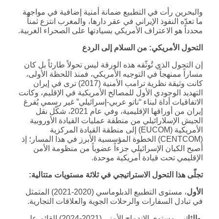
والبحرين رأت في التطبيع ضمانة أمنية إضافية في مواجهة
ما تعدّه النفوذ الإيراني في عقر دارها، والمغرب انتزع ثمناً
محدداً هو الاعتراف الأمريكي بسيادتها على الصحراء الغربية.
التحول الأمريكي: من السلام إلى الردع
إن التحول الذي تُوثّقه هذه الورقة ليس تحولاً طارئاً بل كان
مساراً ممنهجاً في التوجيه الأمريكي، فمنذ اللحظة الأولى،
كانت وثيقة نظرية ترامب الأمنية (2017) ترى في إيران
التهديد الوجودي الأول للمصالح الأمريكية في الإقليم، وكانت
الاتفاقيات أداة لبناء “ناتو عربي-إسرائيلي” غير رسمي يُفرغ
إيران من أوراقها الإقليمية، وفي عام 2021، شكّل نقل
الجيش الإسلارائيلي من منطقة عمليات القيادة الأوروبية
الأمريكية (EUCOM) إلى منطقة القيادة المركزية
(CENTCOM) الخطوة المؤسسية الأبرز في هذا المسار؛ إذ
أصبح الكيان الإسرائيلي جزءاً عضوياً من منظومة الأمن
الإقليمي تحت قيادة أمريكية موحدة.
تجلّى هذا التحول الاستراتيجي في ثلاثة مستويات متتالية:
الأول
، مستوى التطبيع الدبلوماسي (2020-2021) المتمثل
في تبادل السفارات والرحلات الجوية والعلاقات التجارية.
والثاني
، مستوى الاندماج الأمني (2021-2024) القائم على