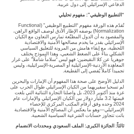
الدفاعي الإسرائيلي إلى دول عربية.
“التطبيع الوظيفي”: مفهوم تحليلي
تُقدّم هذه الورقة مفهوم “التطبيع الوظيفي” (Functional
Normalization) بوصفه الإطار الأدق لوصف الواقع الراهن،
والمقصود به أن الدول المطبِّعة تمارس التعاون مع الكيان
الإسرائيلي بقدر ما يخدم مصالحها الأمنية والاقتصادية
اللحظية، مع إبقاء هامش من المرونة للتعليق السياسي
الشكلي بناءً على الضغط الشعبي، وهذا النموذج يختلف
جوهرياً عن كلا النقيضين: فهو ليس “سلاماً شاملاً” على غرار
المعاهدة الأردنية-الإسرائيلية أو المصرية-الإسرائيلية، وليس
تجميداً كاملاً يُفضي إلى القطيعة.
الدليل الأوضح على صحة هذا المفهوم أن الإمارات والبحرين
لم تسحبا سفيريهما من الكيان الإسرائيلي طوال الحرب على
غزة منذ أكتوبر 2023، بل واصلتا التجارة الثنائية التي بلغت
قيمتها 3.2 مليار دولار بين الكيان الإسرائيلي والإمارات عام
2024 وحده وفق أرقام المكتب المركزي للإحصاء
الإسرائيلي—وهو ما يعكس أن المصالح الأمنية والاقتصادية
باتت تتجاوز حسابات الشرعية السياسية الشعبية.
ثالثاً: الجائزة الكبرى: الملف السعودي ومحددات الانضمام