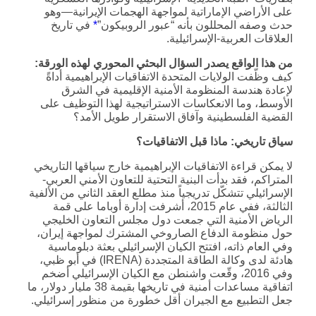
على الأراضي الإماراتية لمواجهة الهجمات الإيرانية—وهو
حدث وصفه المحللون بأنه “عبور الروبيكون”
*
في تاريخ
العلاقات العربية-الإسرائيلية.
من هذا الواقع يصدر السؤال البحثي المحوري لهذه الورقة:
كيف وظّفت الولايات المتحدة الاتفاقيات الإبراهيمية أداةً
لإعادة هندسة المنظومة الأمنية الإقليمية في الشرق
الأوسط، وما الانعكاسات الاستراتيجية لهذا التوظيف على
القضية الفلسطينية وآفاق الاستقرار طويل الأمد؟
سياق تاريخي: ماذا قبل الاتفاقيات؟
لا يمكن قراءة الاتفاقيات الإبراهيمية خارج سياقها التاريخي
المتراكم، فقد بدأت البنية التحتية للتعاون الأمني العربي-
الإسرائيلي تتشكّل تدريجياً منذ مطلع العقد الثاني من الألفية
الثالثة، ففي عام 2015، أشرفت إدارة أوباما على قمة
الرياض الأمنية التي جمعت دول مجلس التعاون الخليجي
حول منظومة الدفاع الصاروخي المشترك لمواجهة إيران،
وفي العام ذاته، افتتح الكيان الإسرائيلي بعثة دبلوماسية
هادئة لدى وكالة الطاقة المتجددة (IRENA) في أبو ظبي،
وفي 2016، وقّعت واشنطن مع الكيان الإسرائيلي أضخم
اتفاقية مساعدات أمنية في تاريخها بقيمة 38 مليار دولار، ما
جعل التطبيع مع الجيران أقل خطورة من منظور إسرائيلي.