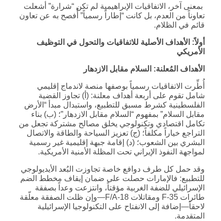
بمعنى آخر، الاتفاقيات الإبراهيمية لم تكن “شرارة” أشعلت
تعاوناً من العدم، بل كانت “إطاراً رسمياً” أُفصح به عن تعاون
قائم في الظلام.
أولاً: الأهداف الأصلية للاتفاقيات والتحول في التوظيف
الأمريكي
الأهداف المُعلنة: السلام مقابل الازدهار
أُطِّرت الاتفاقيات رسمياً بوصفها منصة لاندماج إقليمي
شامل تقوم على أربعة أهداف معلنة: (أ) تجاوز القضية
الفلسطينية كشرط مسبق للتطبيع، واستبدال مبدأ “الأرض
مقابل السلام” بمفهوم “السلام مقابل الازدهار”؛ (ب) بناء
تكامل اقتصادي وتكنولوجي يخلق مصالح مشتركة تجعل من
التراجع خياراً مكلفاً؛ (ج) تعزيز السياحة والطاقة والاتصال
البشري بين الشعوب؛ (د) إقامة جبهة إقليمية غير رسمية
لمواجهة النفوذ الإيراني تحت المظلة الأمنية الأمريكية.
وقد حمل كل طرف دوافع خاصة تجاوزت البُعد الأيديولوجي
للتطبيع: فالإمارات حصلت على ضمان إيقاف مخطط الضم
الإسرائيلي للضفة الغربية مؤقتاً، وانتزعت وعداً بصفقة
طائرات F-35 ومقاتلات F/A-18—وإن ظلت الصفقة معلّقة
لاحقاً—إضافة إلى الانفتاح على التكنولوجيا الإسرائيلية
المتقدمة.