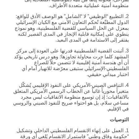
منظومة أمنية عملياتية متعددة الأطراف.
2. التطبيع “الوظيفي” لا “الشامل” هو الوصف الأدق للواقع:
الدول المطبِّعة تُحكم التعاون الأمني مع الكيان الإسرائيلي
بمعزل عن الحل السياسي للقضية الفلسطينية، وهو نموذج
ينطوي على إمكانية قابلية الإنجاز في المدى القصير لكنه
يفتقر إلى الاستدامة في المدى البعيد.
3. أثبتت القضية الفلسطينية قدرتها على العودة إلى مركز
المشهد كلما جرت محاولة تجاوزها؛ وهو درس تاريخي يؤكد
أن أي هندسة أمنية إقليمية لا تتضمن حلاً للصراع
الفلسطيني-الإسرائيلي ستبقى معرّضة للانهيار أمام أي
اختبار ميداني حقيقي.
4. التنافس الصيني-الأمريكي على النفوذ الإقليمي يُشكّل
متغيراً محورياً غائباً عن الخطاب الرسمي الأمريكي المتعلق
بالاتفاقيات؛ إذ إن توسيع منظومة الاتفاقيات ليس مجرد
مساعي سلام، بل هو احتواء صريح للنفوذ الصيني والروسي
في الإقليم.
التوصيات
1. العمل على إنهاء الانقسام الفلسطيني الداخلي وتشكيل
“حكومة وفاق وطني” فاستمرار الانقسام يُلغي أي ورقة