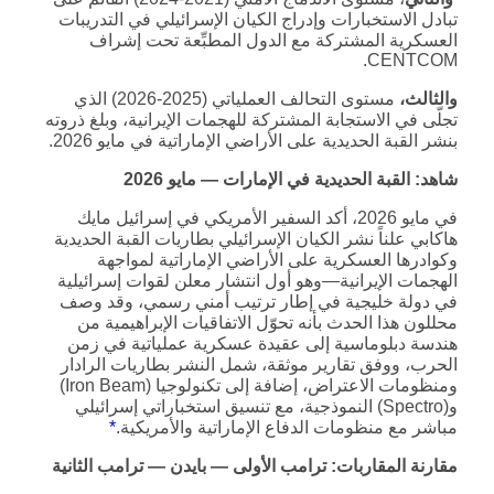
تبادل الاستخبارات وإدراج الكيان الإسرائيلي في التدريبات
العسكرية المشتركة مع الدول المطبِّعة تحت إشراف
CENTCOM.
والثالث،
مستوى التحالف العملياتي (2025-2026) الذي
تجلّى في الاستجابة المشتركة للهجمات الإيرانية، وبلغ ذروته
بنشر القبة الحديدية على الأراضي الإماراتية في مايو 2026.
شاهد: القبة الحديدية في الإمارات — مايو 2026
في مايو 2026، أكد السفير الأمريكي في إسرائيل مايك
هاكابي علناً نشر الكيان الإسرائيلي بطاريات القبة الحديدية
وكوادرها العسكرية على الأراضي الإماراتية لمواجهة
الهجمات الإيرانية—وهو أول انتشار معلن لقوات إسرائيلية
في دولة خليجية في إطار ترتيب أمني رسمي، وقد وصف
محللون هذا الحدث بأنه تحوّل الاتفاقيات الإبراهيمية من
هندسة دبلوماسية إلى عقيدة عسكرية عملياتية في زمن
الحرب، ووفق تقارير موثقة، شمل النشر بطاريات الرادار
ومنظومات الاعتراض، إضافة إلى تكنولوجيا (Iron Beam)
و(Spectro) النموذجية، مع تنسيق استخباراتي إسرائيلي
مباشر مع منظومات الدفاع الإماراتية والأمريكية.
*
مقارنة المقاربات: ترامب الأولى — بايدن — ترامب الثانية