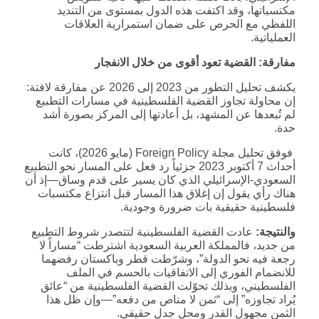
مكتسباتها، وقد اكتفت هذه الدول بمستوى من التنديد
اللفظي مع الحرص على ضمان استمرارية العلاقات
العملياتية.
مفارقة: القضية تعود أقوى من خلال الانفجار
يكشف تحليل التطور من 2023 إلى 2026 عن مفارقة لافتة:
إن محاولة تجاوز القضية الفلسطينية في مسارات التطبيع
لم تُبعدها عن المشهد، بل أعادتها إلى المركز بصورة أشد
حدة.
فوفق تحليل مجلة Foreign Policy (مايو 2026)، كانت
أحداث 7 أكتوبر 2023 جزئياً رد فعل على المسار نحو التطبيع
السعودي-الإسرائيلي الذي كان يسير على قدم وساق—إذ أن
هناك رأي يقول إن إغلاق هذا المسار قبل انتزاع مكتسبات
فلسطينية حقيقية بات ضرورة وجودية.
والنتيجة:
عادت القضية الفلسطينية لتتصدر شروط التطبيع
من جديد، فالمملكة العربية السعودية اشترطت “مساراً لا
رجعة فيه نحو الدولة”، وشرّطت قطر وباكستان رفضهما
للانضمام الفوري إلى الاتفاقيات بالحسم في الملف
الفلسطيني، وبذلك تحوّلت القضية الفلسطينية من “عائق
يُراد تجاوزه” إلى “ثمن لا مناص من دفعه”—وإن ظل هذا
الثمن مجهول القدر ومحل جدل حقيقي.