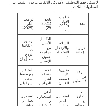
لا يمكن فهم التوظيف الأمريكي للاتفاقيات دون التمييز بين
المقاربات الثلاث:
ترامب
بايدن
ترامب
الأولى
البُعد
(2021-
الثانية
(2020-
25)
(2025-)
21)
التكامل
توسيع
السلام
الأمني
الاتفاقيا
الأولوية
والازدهار
مع
ت +
المُعلنة
الاقتصاد
مراجعة
الردع
ي
حقوق
ضد إيران
الإنسان
تجاوزها
دعم
التجاهل
الموقف
كلياً
متحفظ
مع ضغط
من
(صفقة
لحل
انتخابي
فلسطين
القرن)
الدولتين
إسرائيلي
نمط
أمني +
التعاون
اقتصادي
عسكري
استخبارات
مع
+ أمني
عملياتي
ي
المطبِّعي
مبدئي
(CENT
مباشر