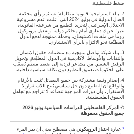
ضغط فلسطينية.
2. بناء “استراتيجية قانونية متكاملة” تستثمر رأي محكمة
العدل الدولية في يوليو 2024 التي أعلنت عدم مشروعية
الاحتلال الإسرائيلي لتجريد التطبيع من شرعيته القانونية،
عبر: تحريك دعاوى أمام محاكم دولية، وتفعيل بروتوكول
روما في ملفات الاستيطان، وحملة ممنهجة لدفع الدول
المطبِّعة نحو الالتزام بالرأي الاستشاري.
3. بناء شبكة تواصل منهجية مع منظمات حقوق الإنسان
والنقابات والأوساط الأكاديمية في الدول المطبِّعة، وتحويل
الرفض الشعبي من مشاعر فردية إلى ضغط منظّم يُصعّب
على الحكومات تعميق التطبيع دون تكلفة سياسية داخلية.
4. إصدار وثيقة مشتركة بين جميع الفصائل تُثبت بالأرقام
والوقائع أن التطبيع دون حل سياسي يُنتج اللاستقرار لا
الاستقرار، وأن دورات المواجهة تتصاعد لا تتراجع مع تجاهل
الحقوق الفلسطينية.
© المركز الفلسطيني للدراسات السياسية يونيو 2026 —
جميع الحقوق محفوظة
*
عبارة
اجتياز الروبيكوني
هي مصطلح يعني أن يمر المرء