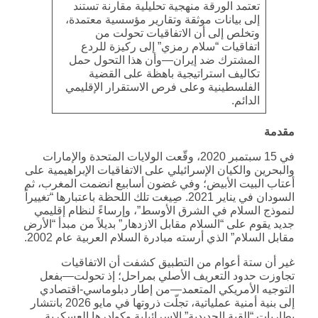
تعتمد الورقة منهجية تحليلية مقارنة تستند
إلى بيانات موثقة وتقارير مؤسسية معتمدة،
وتخلص إلى أن الاتفاقيات تحولت من
اتفاقيات “سلام رمزي” إلى ركيزة للردع
المشترك ضد إيران—وأن هذا التحول حمل
تكاليف استراتيجية باهظة على القضية
الفلسطينية وعلى فرص الاستقرار الإقليمي
الدائم.
مقدمة
في 15 سبتمبر 2020، وقّعت الولايات المتحدة والإمارات
والبحرين والكيان الإسرائيلي على الاتفاقيات الإبراهيمية على
أعتاب البيت الأبيض؛ وفي غضون أسابيع انضمت المغرب، ثم
السودان في يناير 2021. صِيغت تلك اللحظة باعتبارها “تغييراً
لنموذج السلام في الشرق الأوسط”، وإرساءً لنظام إقليمي
جديد يقوم على “السلام مقابل الازدهار” بديلاً من مبدأ “الأرض
مقابل السلام” الذي أرسته مبادرة السلام العربية عام 2002.
غير أن ستة أعوام من التطبيق كشفت أن الاتفاقيات
تجاوزت حدود التعريف الأصلي بمراحل؛ إذ تحولت—بفعل
التوجيه الأمريكي المتعمد—من إطار دبلوماسي-اقتصادي
إلى بنية أمنية عملياتية، تجلّت ذروتها في مايو 2026 بانتشار
بطاريات “القبة الحديدية” الإسرائيلية وكوادرها العسكرية