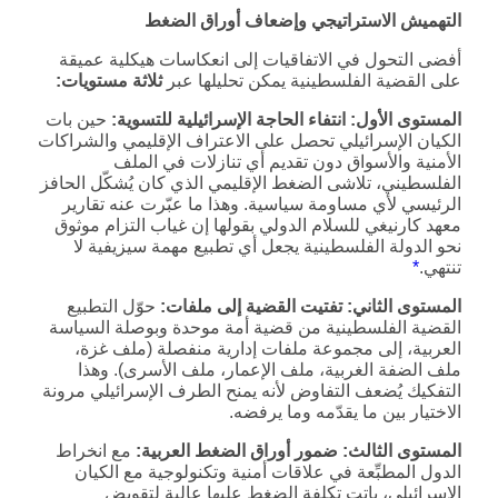
التهميش الاستراتيجي وإضعاف أوراق الضغط
أفضى التحول في الاتفاقيات إلى انعكاسات هيكلية عميقة
على القضية الفلسطينية يمكن تحليلها عبر
ثلاثة مستويات:
المستوى الأول: انتفاء الحاجة الإسرائيلية للتسوية:
حين بات
الكيان الإسرائيلي تحصل على الاعتراف الإقليمي والشراكات
الأمنية والأسواق دون تقديم أي تنازلات في الملف
الفلسطيني، تلاشى الضغط الإقليمي الذي كان يُشكّل الحافز
الرئيسي لأي مساومة سياسية. وهذا ما عبّرت عنه تقارير
معهد كارنيغي للسلام الدولي بقولها إن غياب التزام موثوق
نحو الدولة الفلسطينية يجعل أي تطبيع مهمة سيزيفية لا
تنتهي.
*
المستوى الثاني: تفتيت القضية إلى ملفات:
حوّل التطبيع
القضية الفلسطينية من قضية أمة موحدة وبوصلة السياسة
العربية، إلى مجموعة ملفات إدارية منفصلة (ملف غزة،
ملف الضفة الغربية، ملف الإعمار، ملف الأسرى). وهذا
التفكيك يُضعف التفاوض لأنه يمنح الطرف الإسرائيلي مرونة
الاختيار بين ما يقدّمه وما يرفضه.
المستوى الثالث: ضمور أوراق الضغط العربية:
مع انخراط
الدول المطبِّعة في علاقات أمنية وتكنولوجية مع الكيان
الإسرائيلي، باتت تكلفة الضغط عليها عالية لتقويض