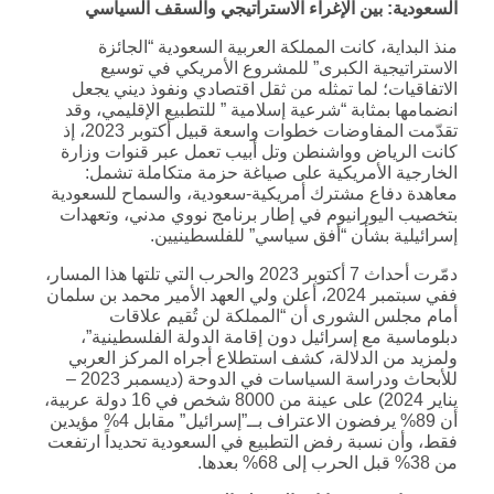
السعودية: بين الإغراء الاستراتيجي والسقف السياسي
منذ البداية، كانت المملكة العربية السعودية “الجائزة
الاستراتيجية الكبرى” للمشروع الأمريكي في توسيع
الاتفاقيات؛ لما تمثله من ثقل اقتصادي ونفوذ ديني يجعل
انضمامها بمثابة “شرعية إسلامية ” للتطبيع الإقليمي، وقد
تقدّمت المفاوضات خطوات واسعة قبيل أكتوبر 2023، إذ
كانت الرياض وواشنطن وتل أبيب تعمل عبر قنوات وزارة
الخارجية الأمريكية على صياغة حزمة متكاملة تشمل:
معاهدة دفاع مشترك أمريكية-سعودية، والسماح للسعودية
بتخصيب اليورانيوم في إطار برنامج نووي مدني، وتعهدات
إسرائيلية بشأن “أفق سياسي” للفلسطينيين.
دمّرت أحداث 7 أكتوبر 2023 والحرب التي تلتها هذا المسار،
ففي سبتمبر 2024، أعلن ولي العهد الأمير محمد بن سلمان
أمام مجلس الشورى أن “المملكة لن تُقيم علاقات
دبلوماسية مع إسرائيل دون إقامة الدولة الفلسطينية”،
ولمزيد من الدلالة، كشف استطلاع أجراه المركز العربي
للأبحاث ودراسة السياسات في الدوحة (ديسمبر 2023 –
يناير 2024) على عينة من 8000 شخص في 16 دولة عربية،
أن 89% يرفضون الاعتراف بــ”إسرائيل” مقابل 4% مؤيدين
فقط، وأن نسبة رفض التطبيع في السعودية تحديداً ارتفعت
من 38% قبل الحرب إلى 68% بعدها.