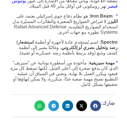
بنقطة اللاعودة، ويأتي معناها من الإشارة إلى عبور
يوليوس
قيصر
نهر روبيكوني في أوائل يناير 49 قبل الميلاد.
*
Iron Beam
:
هو نظام دفاع جوي إسرائيلي يعتمد على
الليزر
لاعتراض الصواريخ الصغيرة والطائرات المسيّرة بدل
استخدام الصواريخ التقليدية. Rafael Advanced Defense
Systems تطوره مع جهات أخرى.
Spectro
:
اسم يُستخدم عادة لأجهزة أو أنظمة
استشعار/
رصد وتحليل بصري أو إلكتروني
، وغالبًا يشير إلى أنظمة
كشف وتتبع (وقد يرتبط بأنظمة رصد عسكرية أو تقنية).
*
مهمة سيزيفية
: مأخوذة من أسطورة يونانية عن “سيزيف”
الذي كان يدفع صخرة إلى أعلى الجبل، لكنها تسقط كل مرة
فيعود ويكرر العمل بلا نهاية، وتعني في السياق أن عملية
التطبيع تصبح مهمة صعبة جدًا، متكررة، ولا يمكن إنهاؤها أو
تحقيقها بشكل كامل.
شارك: