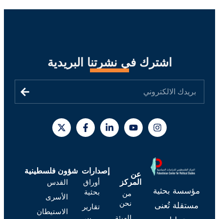
اشترك في نشرتنا البريدية
إصدارات
شؤون فلسطينية
عن
أوراق
القدس
المركز
مؤسسة بحثية
بحثية
من
الأسرى
نحن
مستقلة تُعنى
تقارير
الاستيطان
الهيئة